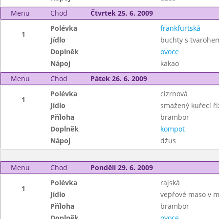
Menu
Chod
Čtvrtek 25. 6. 2009
Polévka
frankfurtská
1
Jídlo
buchty s tvarohe
Doplněk
ovoce
Nápoj
kakao
Menu
Chod
Pátek 26. 6. 2009
Polévka
cizrnová
1
Jídlo
smažený kuřecí ří
Příloha
brambor
Doplněk
kompot
Nápoj
džus
Menu
Chod
Pondělí 29. 6. 2009
Polévka
rajská
1
Jídlo
vepřové maso v m
Příloha
brambor
Doplněk
ovoce