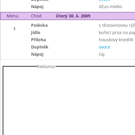
Nápoj
džus-mléko
Menu
Chod
Úterý 30. 6. 2009
Polévka
s těstovinovou rýž
1
Jídlo
kuřecí prsa na pa
Příloha
houskový knedlík
Doplněk
ovoce
Nápoj
čaj
Reklama: