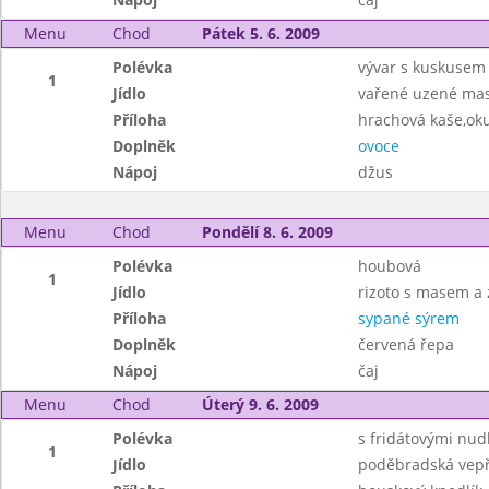
Menu
Chod
Pátek 5. 6. 2009
Polévka
vývar s kuskusem
1
Jídlo
vařené uzené mas
Příloha
hrachová kaše,ok
Doplněk
ovoce
Nápoj
džus
Menu
Chod
Pondělí 8. 6. 2009
Polévka
houbová
1
Jídlo
rizoto s masem a 
Příloha
sypané sýrem
Doplněk
červená řepa
Nápoj
čaj
Menu
Chod
Úterý 9. 6. 2009
Polévka
s fridátovými nud
1
Jídlo
poděbradská vepř