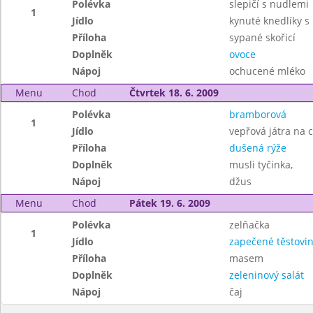
Polévka
slepičí s nudlemi
1
Jídlo
kynuté knedlíky 
Příloha
sypané skořicí
Doplněk
ovoce
Nápoj
ochucené mléko
Menu
Chod
Čtvrtek 18. 6. 2009
Polévka
bramborová
1
Jídlo
vepřová játra na 
Příloha
dušená rýže
Doplněk
musli tyčinka,
Nápoj
džus
Menu
Chod
Pátek 19. 6. 2009
Polévka
zelňačka
1
Jídlo
zapečené těstovi
Příloha
masem
Doplněk
zeleninový salát
Nápoj
čaj