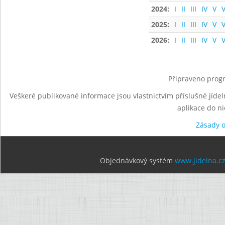
2024:
I
II
III
IV
V
V
2025:
I
II
III
IV
V
V
2026:
I
II
III
IV
V
V
Připraveno progr
Veškeré publikované informace jsou vlastnictvím příslušné jídel
aplikace do n
Zásady 
Objednávkový systém
www.jidelna.c