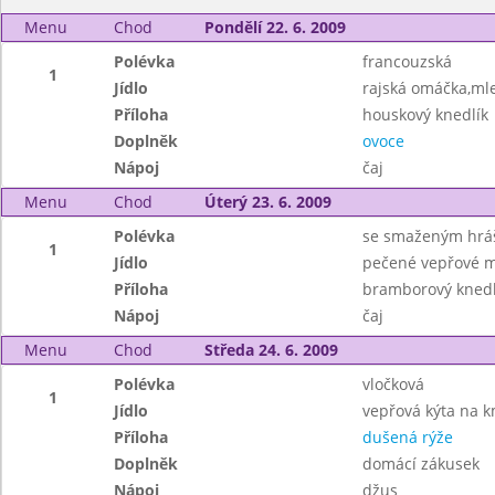
Menu
Chod
Pondělí 22. 6. 2009
Polévka
francouzská
1
Jídlo
rajská omáčka,ml
Příloha
houskový knedlík
Doplněk
ovoce
Nápoj
čaj
Menu
Chod
Úterý 23. 6. 2009
Polévka
se smaženým hr
1
Jídlo
pečené vepřové m
Příloha
bramborový knedl
Nápoj
čaj
Menu
Chod
Středa 24. 6. 2009
Polévka
vločková
1
Jídlo
vepřová kýta na k
Příloha
dušená rýže
Doplněk
domácí zákusek
Nápoj
džus