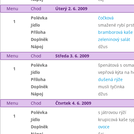
Menu
Chod
Úterý 2. 6. 2009
Polévka
čočková
1
Jídlo
smažené rybí prst
Příloha
bramborová kaše
Doplněk
zeleninový salát
Nápoj
džus
Menu
Chod
Středa 3. 6. 2009
Polévka
špenátová s osm
1
Jídlo
vepřová kýta na 
Příloha
dušená rýže
Doplněk
musli tyčinka
Nápoj
džus
Menu
Chod
Čtvrtek 4. 6. 2009
Polévka
s játrovou rýží
1
Jídlo
krupicová kaše s
Doplněk
ovoce
Nápoj
čaj