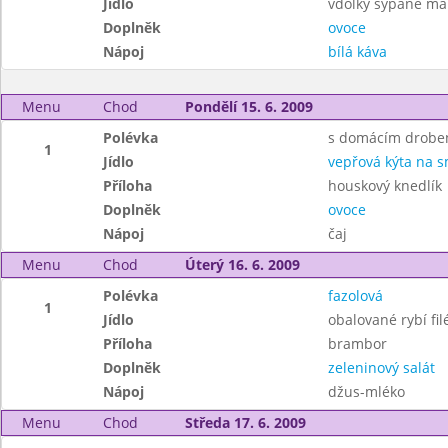
Jídlo
vdolky sypané m
Doplněk
ovoce
Nápoj
bílá káva
Menu
Chod
Pondělí 15. 6. 2009
Polévka
s domácím drobe
1
Jídlo
vepřová kýta na 
Příloha
houskový knedlík
Doplněk
ovoce
Nápoj
čaj
Menu
Chod
Úterý 16. 6. 2009
Polévka
fazolová
1
Jídlo
obalované rybí filé
Příloha
brambor
Doplněk
zeleninový salát
Nápoj
džus-mléko
Menu
Chod
Středa 17. 6. 2009