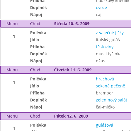
Příloha
houskový knedlík
Doplněk
ovoce
Nápoj
čaj
Menu
Chod
Středa 10. 6. 2009
Polévka
z vaječné jíšky
1
Jídlo
italský guláš
Příloha
těstoviny
Doplněk
musli tyčinka
Nápoj
džus
Menu
Chod
Čtvrtek 11. 6. 2009
Polévka
hrachová
1
Jídlo
sekaná pečeně
Příloha
brambor
Doplněk
zeleninový salát
Nápoj
čaj-mléko
Menu
Chod
Pátek 12. 6. 2009
Polévka
gulášová
1