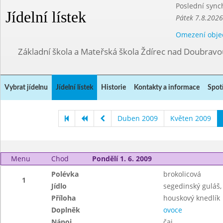
Poslední sync
Jídelní lístek
Pátek 7.8.2026
Omezení obje
Základní škola a Mateřská škola Ždírec nad Doubravo
Vybrat jídelnu
Jídelní lístek
Historie
Kontakty a informace
Spot
Duben 2009
Květen 2009
Menu
Chod
Pondělí 1. 6. 2009
Polévka
brokolicová
1
Jídlo
segedinský guláš,
Příloha
houskový knedlík
Doplněk
ovoce
Nápoj
čaj