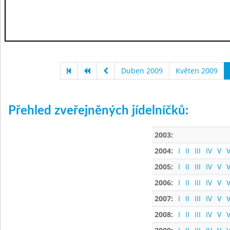
Duben 2009
Květen 2009
Přehled zveřejněných jídelníčků:
2003:
2004:
I
II
III
IV
V
V
2005:
I
II
III
IV
V
V
2006:
I
II
III
IV
V
V
2007:
I
II
III
IV
V
V
2008:
I
II
III
IV
V
V