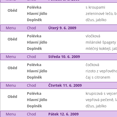
Polévka
s kroupami
Oběd
Hlavní jídlo
zeleninové lečo, 
Doplněk
džus, jablko
Menu
Chod
Úterý 9. 6. 2009
Polévka
vločková
Oběd
Hlavní jídlo
milánské špagety
Doplněk
mléčný koktejl, ja
Menu
Chod
Středa 10. 6. 2009
Polévka
čočková
Oběd
Hlavní jídlo
rizoto z vepřovéh
Doplněk
čaj s citronem
Menu
Chod
Čtvrtek 11. 6. 2009
Polévka
krupicová s vejce
Oběd
Hlavní jídlo
vepřová pečeně, l
Doplněk
džus, jablko
Menu
Chod
Pátek 12. 6. 2009