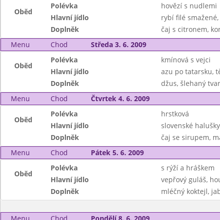
Polévka
hovězí s nudlemi
Oběd
Hlavní jídlo
rybí filé smažené
Doplněk
čaj s citronem, k
Menu
Chod
Středa 3. 6. 2009
Polévka
kmínová s vejci
Oběd
Hlavní jídlo
azu po tatarsku, t
Doplněk
džus, šlehaný tva
Menu
Chod
Čtvrtek 4. 6. 2009
Polévka
hrstková
Oběd
Hlavní jídlo
slovenské halušk
Doplněk
čaj se sirupem, 
Menu
Chod
Pátek 5. 6. 2009
Polévka
s rýží a hráškem
Oběd
Hlavní jídlo
vepřový guláš, ho
Doplněk
mléčný koktejl, ja
Menu
Chod
Pondělí 8. 6. 2009