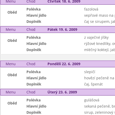
Menu
Chod
Čtvrtek 18. 6. 2009
Polévka
fazolová
Oběd
Hlavní jídlo
vepřové maso na p
Doplněk
čaj se sirupem, ja
Menu
Chod
Pátek 19. 6. 2009
Polévka
z vaječné jíšky
Oběd
Hlavní jídlo
rýžové knedlíky, 
Doplněk
mléčný koktejl, ja
Menu
Chod
Pondělí 22. 6. 2009
Polévka
slepičí
Oběd
Hlavní jídlo
hovězí pečeně na 
Doplněk
čaj, špenát
Menu
Chod
Úterý 23. 6. 2009
Polévka
gulášová
Oběd
Hlavní jídlo
sekaná pečeně, 
Doplněk
sirup, zeleninový 