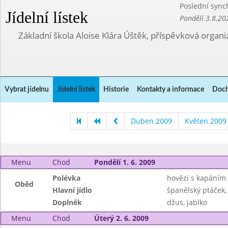
Poslední sync
Jídelní lístek
Pondělí 3.8.20
Základní škola Aloise Klára Úštěk, příspěvková organi
Vybrat jídelnu
Jídelní lístek
Historie
Kontakty a informace
Doch
Duben 2009
Květen 2009
Menu
Chod
Pondělí 1. 6. 2009
Polévka
hovězí s kapáním
Oběd
Hlavní jídlo
španělský ptáček,
Doplněk
džus, jablko
Menu
Chod
Úterý 2. 6. 2009