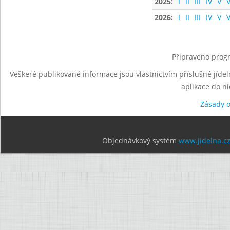
2025:
I
II
III
IV
V
V
2026:
I
II
III
IV
V
V
Připraveno progr
Veškeré publikované informace jsou vlastnictvím příslušné jídel
aplikace do n
Zásady 
Objednávkový systém
www.jidelna.c