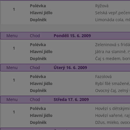
Polévka
Rýžová
1
Hlavní jídlo
Selská vepř.pečeně
Doplněk
Limonáda cola, m
Menu
Chod
Pondělí 15. 6. 2009
Polévka
Zeleninová s frid
1
Hlavní jídlo
Játra na slanině, 
Doplněk
Čaj s medem, bor
Menu
Chod
Úterý 16. 6. 2009
Polévka
Fazolová
1
Hlavní jídlo
Rybí filé smažené
Doplněk
Ovocný čaj, zelný 
Menu
Chod
Středa 17. 6. 2009
Polévka
Hovězí s dětskými
1
Hlavní jídlo
Hovězí vařené, ra
Doplněk
Džus, mléko, ovoc