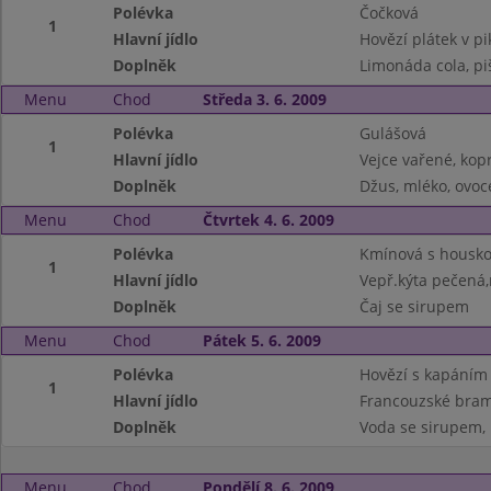
Polévka
Čočková
1
Hlavní jídlo
Hovězí plátek v pi
Doplněk
Limonáda cola, pi
Menu
Chod
Středa 3. 6. 2009
Polévka
Gulášová
1
Hlavní jídlo
Vejce vařené, kop
Doplněk
Džus, mléko, ovoc
Menu
Chod
Čtvrtek 4. 6. 2009
Polévka
Kmínová s housk
1
Hlavní jídlo
Vepř.kýta pečená
Doplněk
Čaj se sirupem
Menu
Chod
Pátek 5. 6. 2009
Polévka
Hovězí s kapáním
1
Hlavní jídlo
Francouzské bra
Doplněk
Voda se sirupem, 
Menu
Chod
Pondělí 8. 6. 2009