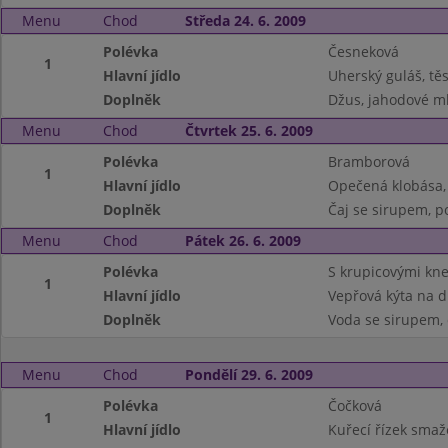
Menu
Chod
Středa 24. 6. 2009
Polévka
Česneková
1
Hlavní jídlo
Uherský guláš, tě
Doplněk
Džus, jahodové ml
Menu
Chod
Čtvrtek 25. 6. 2009
Polévka
Bramborová
1
Hlavní jídlo
Opečená klobása,
Doplněk
Čaj se sirupem, p
Menu
Chod
Pátek 26. 6. 2009
Polévka
S krupicovými kne
1
Hlavní jídlo
Vepřová kýta na d
Doplněk
Voda se sirupem,
Menu
Chod
Pondělí 29. 6. 2009
Polévka
Čočková
1
Hlavní jídlo
Kuřecí řízek sma