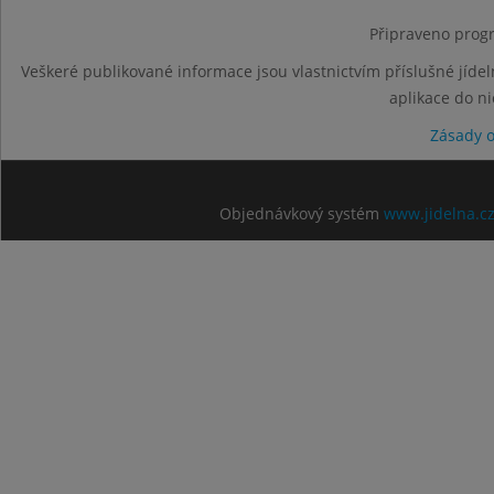
Připraveno progr
Veškeré publikované informace jsou vlastnictvím příslušné jídel
aplikace do n
Zásady 
Objednávkový systém
www.jidelna.c