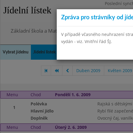
Poslední sync
Jídelní lístek
Pondělí 27.7.2
Zpráva pro strávníky od jíd
Omezení obje
Základní škola a Mateřská škola, Praha 4, Ohradní 49
V případě včasného neuhrazení str
vydán - viz. Vnitřní řád ŠJ.
Vybrat jídelnu
Jídelní lístek
Historie
Kontakty a informace
Doch
Duben 2009
Květen 2009
Menu
Chod
Pondělí 1. 6. 2009
Polévka
Rajská s dětskými
1
Hlavní jídlo
Rybí filé zapečen
Doplněk
Ovocný čaj, vanilk
Menu
Chod
Úterý 2. 6. 2009