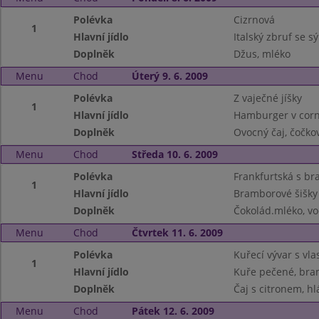
Polévka
Cizrnová
1
Hlavní jídlo
Italský zbruf se 
Doplněk
Džus, mléko
Menu
Chod
Úterý 9. 6. 2009
Polévka
Z vaječné jíšky
1
Hlavní jídlo
Hamburger v corn
Doplněk
Ovocný čaj, čočko
Menu
Chod
Středa 10. 6. 2009
Polévka
Frankfurtská s b
1
Hlavní jídlo
Bramborové šišk
Doplněk
Čokolád.mléko, vo
Menu
Chod
Čtvrtek 11. 6. 2009
Polévka
Kuřecí vývar s vl
1
Hlavní jídlo
Kuře pečené, bra
Doplněk
Čaj s citronem, hl
Menu
Chod
Pátek 12. 6. 2009