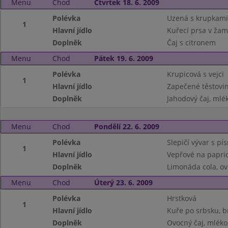
Menu
Chod
Čtvrtek 18. 6. 2009
Polévka
Uzená s krupkami
1
Hlavní jídlo
Kuřecí prsa v ža
Doplněk
Čaj s citronem
Menu
Chod
Pátek 19. 6. 2009
Polévka
Krupicová s vejci
1
Hlavní jídlo
Zapečené těstovin
Doplněk
Jahodový čaj, mlé
Menu
Chod
Pondělí 22. 6. 2009
Polévka
Slepičí vývar s p
1
Hlavní jídlo
Vepřové na papric
Doplněk
Limonáda cola, o
Menu
Chod
Úterý 23. 6. 2009
Polévka
Hrstková
1
Hlavní jídlo
Kuře po srbsku, 
Doplněk
Ovocný čaj, mléko,