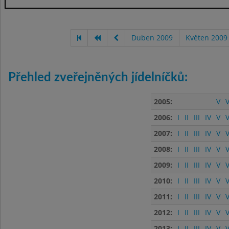
Duben 2009
Květen 2009
Přehled zveřejněných jídelníčků:
2005:
V
V
2006:
I
II
III
IV
V
V
2007:
I
II
III
IV
V
V
2008:
I
II
III
IV
V
V
2009:
I
II
III
IV
V
V
2010:
I
II
III
IV
V
V
2011:
I
II
III
IV
V
V
2012:
I
II
III
IV
V
V
2013:
I
II
III
IV
V
V