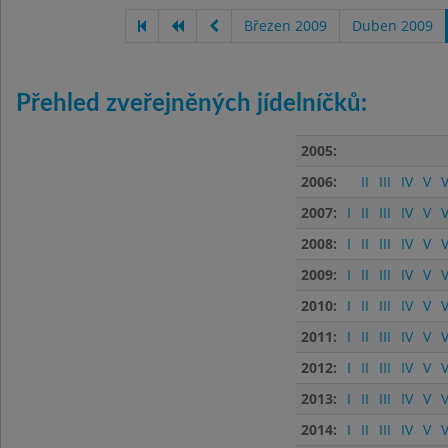
Březen 2009
Duben 2009
Přehled zveřejněných jídelníčků:
2005:
2006:
II
III
IV
V
V
2007:
I
II
III
IV
V
V
2008:
I
II
III
IV
V
V
2009:
I
II
III
IV
V
V
2010:
I
II
III
IV
V
V
2011:
I
II
III
IV
V
V
2012:
I
II
III
IV
V
V
2013:
I
II
III
IV
V
V
2014:
I
II
III
IV
V
V