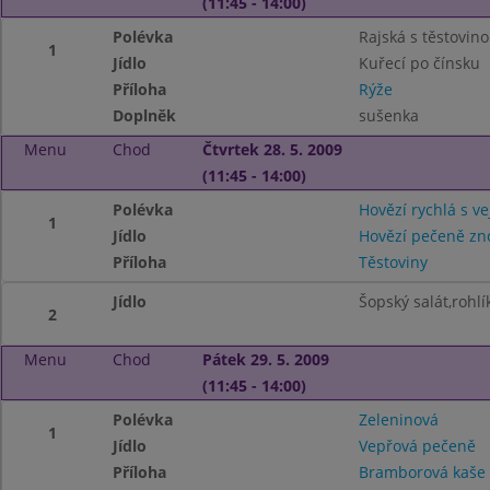
(11:45 - 14:00)
Polévka
Rajská s těstovin
1
Jídlo
Kuřecí po čínsku
Příloha
Rýže
Doplněk
sušenka
Menu
Chod
Čtvrtek 28. 5. 2009
(11:45 - 14:00)
Polévka
Hovězí rychlá s v
1
Jídlo
Hovězí pečeně zn
Příloha
Těstoviny
Jídlo
Šopský salát,rohlí
2
Menu
Chod
Pátek 29. 5. 2009
(11:45 - 14:00)
Polévka
Zeleninová
1
Jídlo
Vepřová pečeně
Příloha
Bramborová kaše