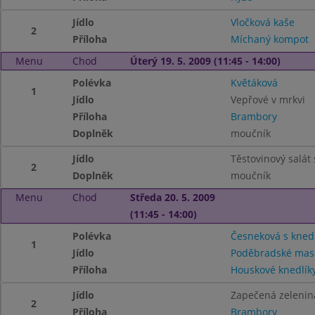
Jídlo
Vločková kaše
2
Příloha
Míchaný kompot
Menu
Chod
Úterý 19. 5. 2009 (11:45 - 14:00)
Polévka
Květáková
1
Jídlo
Vepřové v mrkvi
Příloha
Brambory
Doplněk
moučník
Jídlo
Těstovinový salát
2
Doplněk
moučník
Menu
Chod
Středa 20. 5. 2009
(11:45 - 14:00)
Polévka
Česneková s knedl
1
Jídlo
Poděbradské mas
Příloha
Houskové knedlík
Jídlo
Zapečená zelenin
2
Příloha
Brambory