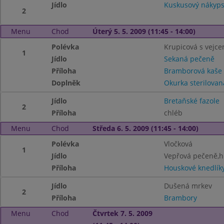
Jídlo
Kuskusový nákyps
2
Menu
Chod
Úterý 5. 5. 2009 (11:45 - 14:00)
Polévka
Krupicová s vejc
1
Jídlo
Sekaná pečeně
Příloha
Bramborová kaše
Doplněk
Okurka sterilovan
Jídlo
Bretaňské fazole
2
Příloha
chléb
Menu
Chod
Středa 6. 5. 2009 (11:45 - 14:00)
Polévka
Vločková
1
Jídlo
Vepřová pečeně,hl
Příloha
Houskové knedlík
Jídlo
Dušená mrkev
2
Příloha
Brambory
Menu
Chod
Čtvrtek 7. 5. 2009