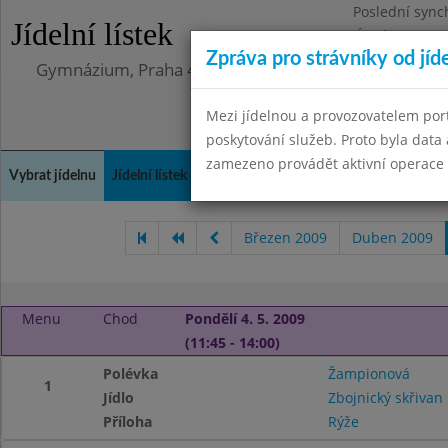
Poslední sync
Jídelní lístek
Úterý 12.5.202
Zpráva pro strávníky od jíd
Gymnázium, Praha 4, Budějovická 680
Mezi jídelnou a provozovatelem por
poskytování služeb. Proto byla dat
zamezeno provádět aktivní operace (
Vybrat jídelnu
Jídelní lístek
Historie
Kontakty a informace
Doch
Březen 2009
Duben 2009
Menu
Chod
Pondělí 4. 5. 2009
(11:45 - 14:00)
Polévka
Žampionová
1
Jídlo
Zbojnický skřivan
Příloha
Rýže