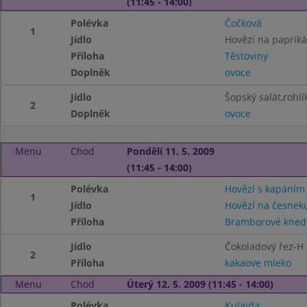
(11:45 - 14:00)
Polévka
Čočková
1
Jídlo
Hovězí na papriká
Příloha
Těstoviny
Doplněk
ovoce
Jídlo
Šopský salát,rohlí
2
Doplněk
ovoce
Menu
Chod
Pondělí 11. 5. 2009
(11:45 - 14:00)
Polévka
Hovězí s kapáním
1
Jídlo
Hovězí na česnek
Příloha
Bramborové knedl
Jídlo
Čokoladový řez-H
2
Příloha
kakaove mleko
Menu
Chod
Úterý 12. 5. 2009 (11:45 - 14:00)
Polévka
Kulajda