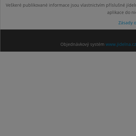
Veškeré publikované informace jsou vlastnictvím příslušné jídel
aplikace do n
Zásady 
Objednávkový systém
www.jidelna.c