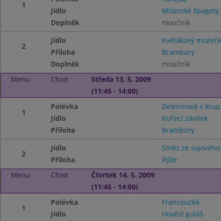
1
Jídlo
Milanské špagety
Doplněk
moučník
Jídlo
Květákový mozeč
2
Příloha
Brambory
Doplněk
moučník
Menu
Chod
Středa 13. 5. 2009
(11:45 - 14:00)
Polévka
Zeleninová s kru
1
Jídlo
Kuřecí závitek
Příloha
Brambory
Jídlo
Směs ze sojového
2
Příloha
Rýže
Menu
Chod
Čtvrtek 14. 5. 2009
(11:45 - 14:00)
Polévka
Francouzká
1
Jídlo
Hovězí guláš