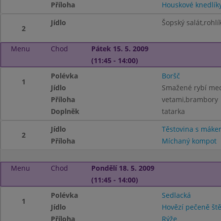
Příloha
Houskové knedlík
Jídlo
Šopský salát,rohlí
2
Menu
Chod
Pátek 15. 5. 2009
(11:45 - 14:00)
Polévka
Boršč
1
Jídlo
Smažené rybí med
Příloha
vetami,brambory
Doplněk
tatarka
Jídlo
Těstovina s mák
2
Příloha
Míchaný kompot
Menu
Chod
Pondělí 18. 5. 2009
(11:45 - 14:00)
Polévka
Sedlacká
1
Jídlo
Hovězí pečeně št
Příloha
Rýže