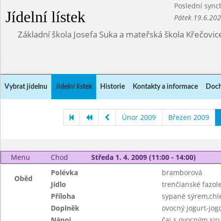
Poslední sync
Jídelní lístek
Pátek 19.6.20
Základní škola Josefa Suka a mateřská škola Křečovic
Vybrat jídelnu
Jídelní lístek
Historie
Kontakty a informace
Doch
Únor 2009
Březen 2009
Menu
Chod
Středa 1. 4. 2009 (11:00 - 14:00)
Polévka
bramborová
Oběd
Jídlo
trenčianské fazo
Příloha
sypané sýrem,chl
Doplněk
ovocný jogurt-jog
Nápoj
čaj s ovocným si