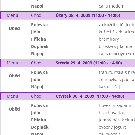
Nápoj
caj s medem
Menu
Chod
Úterý 28. 4. 2009 (11:00 - 14:00)
Polévka
z droždí s těstovi
Oběd
Jídlo
kuřecí řízek příro
Příloha
brambory
Doplněk
broskvovy kompot
Nápoj
čaj s ovocným si
Menu
Chod
Středa 29. 4. 2009 (11:00 - 14:00)
Polévka
frankfurtská s b
Oběd
Jídlo
žemlovka s jabl. a
Nápoj
kakao - čaj
Menu
Chod
Čtvrtek 30. 4. 2009 (11:00 - 14:00)
Polévka
hovězí s kapáním
Oběd
Jídlo
hrachová kaše
Příloha
jemný párek,okurk
Doplněk
ovocný jogurt
Nápoj
čaj ovocný