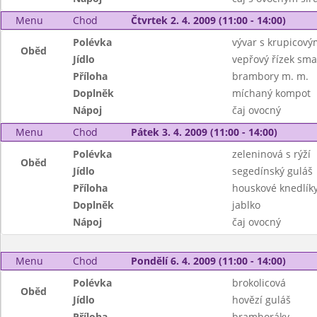
Menu
Chod
Čtvrtek 2. 4. 2009 (11:00 - 14:00)
Polévka
vývar s krupicový
Oběd
Jídlo
vepřový řízek sm
Příloha
brambory m. m.
Doplněk
míchaný kompot
Nápoj
čaj ovocný
Menu
Chod
Pátek 3. 4. 2009 (11:00 - 14:00)
Polévka
zeleninová s rýží
Oběd
Jídlo
segedínský guláš
Příloha
houskové knedlík
Doplněk
jablko
Nápoj
čaj ovocný
Menu
Chod
Pondělí 6. 4. 2009 (11:00 - 14:00)
Polévka
brokolicová
Oběd
Jídlo
hovězí guláš
Příloha
bramboráky