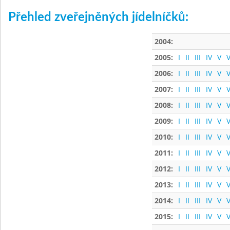
Přehled zveřejněných jídelníčků:
2004:
2005:
I
II
III
IV
V
V
2006:
I
II
III
IV
V
V
2007:
I
II
III
IV
V
V
2008:
I
II
III
IV
V
V
2009:
I
II
III
IV
V
V
2010:
I
II
III
IV
V
V
2011:
I
II
III
IV
V
V
2012:
I
II
III
IV
V
V
2013:
I
II
III
IV
V
V
2014:
I
II
III
IV
V
V
2015:
I
II
III
IV
V
V