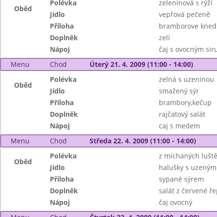
Polévka
zeleninová s rýží
Oběd
Jídlo
vepřová pečeně
Příloha
bramborove knedl
Doplněk
zelí
Nápoj
čaj s ovocným si
Menu
Chod
Úterý 21. 4. 2009 (11:00 - 14:00)
Polévka
zelná s uzeninou
Oběd
Jídlo
smažený sýr
Příloha
brambory,kečup
Doplněk
rajčatový salát
Nápoj
caj s medem
Menu
Chod
Středa 22. 4. 2009 (11:00 - 14:00)
Polévka
z míchaných lušt
Oběd
Jídlo
halušky s uzený
Příloha
sypané sýrem
Doplněk
salát z červené ř
Nápoj
čaj ovocný