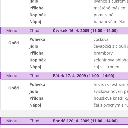
Jídlo
livance s cukrem a
Příloha
maštěné máslem
Doplněk
pomeranč
Nápoj
banánové mléko -
Menu
Chod
Čtvrtek 16. 4. 2009 (11:00 - 14:00)
Polévka
čočková
Oběd
Jídlo
čevapčiči s cibulí 
Příloha
brambory
Doplněk
zeleninova obloh
Nápoj
caj s citronem
Menu
Chod
Pátek 17. 4. 2009 (11:00 - 14:00)
Polévka
hovězí s těstovin
Oběd
Jídlo
svíčková hovězí p
Příloha
houskové knedlík
Nápoj
čaj s ovocným si
Menu
Chod
Pondělí 20. 4. 2009 (11:00 - 14:00)