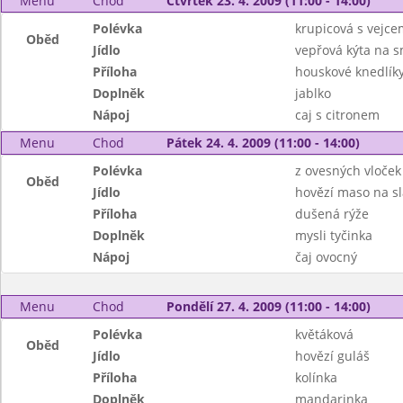
Menu
Chod
Čtvrtek 23. 4. 2009 (11:00 - 14:00)
Polévka
krupicová s vejce
Oběd
Jídlo
vepřová kýta na 
Příloha
houskové knedlík
Doplněk
jablko
Nápoj
caj s citronem
Menu
Chod
Pátek 24. 4. 2009 (11:00 - 14:00)
Polévka
z ovesných vloček
Oběd
Jídlo
hovězí maso na s
Příloha
dušená rýže
Doplněk
mysli tyčinka
Nápoj
čaj ovocný
Menu
Chod
Pondělí 27. 4. 2009 (11:00 - 14:00)
Polévka
květáková
Oběd
Jídlo
hovězí guláš
Příloha
kolínka
Doplněk
mandarinka