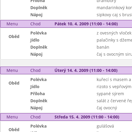
Příloha
brambory
Doplněk
mandarinkový ko
Nápoj
sipkovy caj s bru
Menu
Chod
Pátek 10. 4. 2009 (11:00 - 14:00)
Polévka
z ovesných vloček
Oběd
Jídlo
palačinky s dže
Doplněk
banán
Nápoj
čaj s ovocným si
Menu
Chod
Úterý 14. 4. 2009 (11:00 - 14:00)
Polévka
kuřecí s masem a
Oběd
Jídlo
rizoto s vepřový
Příloha
sypané sýrem
Doplněk
salát z červené ř
Nápoj
čaj ovocný
Menu
Chod
Středa 15. 4. 2009 (11:00 - 14:00)
Polévka
gulášová
Oběd