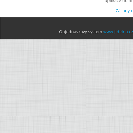
aplikace do n
Zásady 
Objednávkový systém
www.jidelna.c