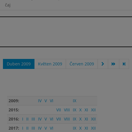
čaj
Duben 2009
Květen 2009
Červen 2009
2009:
IV
V
VI
IX
2015:
VII
VIII
IX
X
XI
XII
2016:
I
II
III
IV
V
VI
VII
VIII
IX
X
XI
XII
2017:
I
II
III
IV
V
VI
IX
X
XI
XII