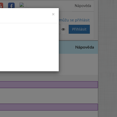
Nápověda
Close
×
Nemůžu se přihlásit
Nápověda