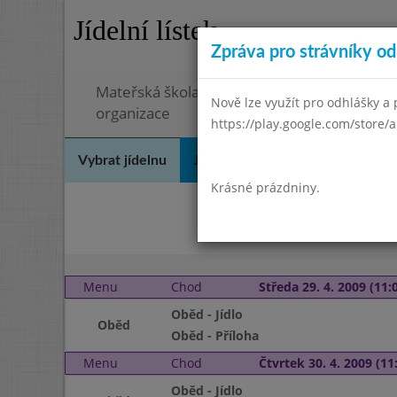
Jídelní lístek
Zpráva pro strávníky od 
Mateřská škola a Základní škola, Ostopovice
Nově lze využít pro odhlášky a p
organizace
https://play.google.com/store/a
Vybrat jídelnu
Jídelní lístek
Historie
Kon
Krásné prázdniny.
Menu
Chod
Středa 29. 4. 2009 (11:0
Oběd - Jídlo
Oběd
Oběd - Příloha
Menu
Chod
Čtvrtek 30. 4. 2009 (11:
Oběd - Jídlo