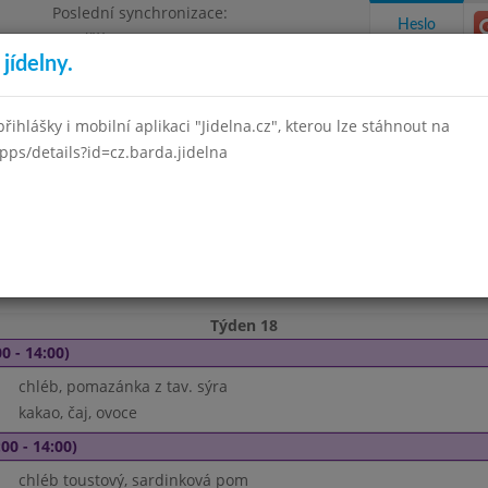
Poslední synchronizace:
Heslo
Pondělí 3.8.2026 12:03
jídelny.
Omezení objednávek
, okres Brno - venkov, příspěvková
řihlášky i mobilní aplikaci "Jidelna.cz", kterou lze stáhnout na
pps/details?id=cz.barda.jidelna
takty a informace
Docházka
Aktivity
Duben 2009
Květen 2009
Červen 2009
Týden 18
0 - 14:00)
chléb, pomazánka z tav. sýra
kakao, čaj, ovoce
00 - 14:00)
chléb toustový, sardinková pom