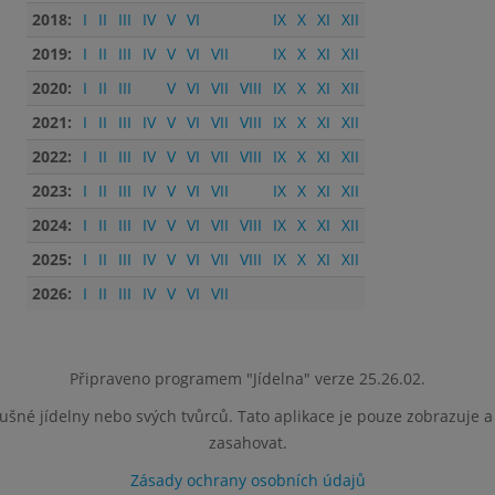
2018:
I
II
III
IV
V
VI
IX
X
XI
XII
2019:
I
II
III
IV
V
VI
VII
IX
X
XI
XII
2020:
I
II
III
V
VI
VII
VIII
IX
X
XI
XII
2021:
I
II
III
IV
V
VI
VII
VIII
IX
X
XI
XII
2022:
I
II
III
IV
V
VI
VII
VIII
IX
X
XI
XII
2023:
I
II
III
IV
V
VI
VII
IX
X
XI
XII
2024:
I
II
III
IV
V
VI
VII
VIII
IX
X
XI
XII
2025:
I
II
III
IV
V
VI
VII
VIII
IX
X
XI
XII
2026:
I
II
III
IV
V
VI
VII
Připraveno programem "Jídelna" verze 25.26.02.
lušné jídelny nebo svých tvůrců. Tato aplikace je pouze zobrazuje 
zasahovat.
Zásady ochrany osobních údajů