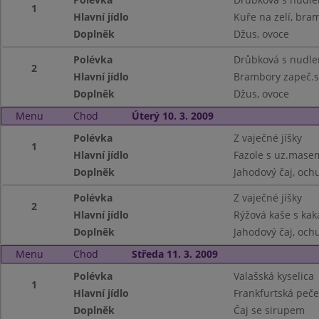
1
Hlavní jídlo
Kuře na zelí, bra
Doplněk
Džus, ovoce
Polévka
Drůbková s nudle
2
Hlavní jídlo
Brambory zapeč.s
Doplněk
Džus, ovoce
Menu
Chod
Úterý 10. 3. 2009
Polévka
Z vaječné jíšky
1
Hlavní jídlo
Fazole s uz.masem
Doplněk
Jahodový čaj, och
Polévka
Z vaječné jíšky
2
Hlavní jídlo
Rýžová kaše s ka
Doplněk
Jahodový čaj, och
Menu
Chod
Středa 11. 3. 2009
Polévka
Valašská kyselica
1
Hlavní jídlo
Frankfurtská peče
Doplněk
Čaj se sirupem