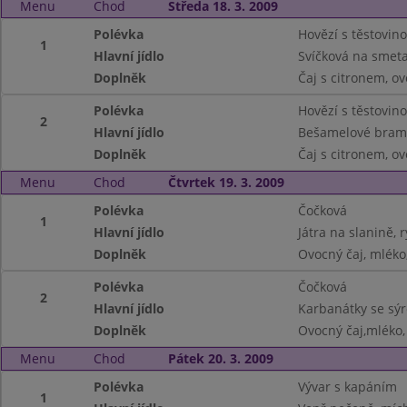
Menu
Chod
Středa 18. 3. 2009
Polévka
Hovězí s těstovino
1
Hlavní jídlo
Svíčková na smeta
Doplněk
Čaj s citronem, o
Polévka
Hovězí s těstovino
2
Hlavní jídlo
Bešamelové bram
Doplněk
Čaj s citronem, o
Menu
Chod
Čtvrtek 19. 3. 2009
Polévka
Čočková
1
Hlavní jídlo
Játra na slanině, 
Doplněk
Ovocný čaj, mléko
Polévka
Čočková
2
Hlavní jídlo
Karbanátky se sý
Doplněk
Ovocný čaj,mléko,
Menu
Chod
Pátek 20. 3. 2009
Polévka
Vývar s kapáním
1