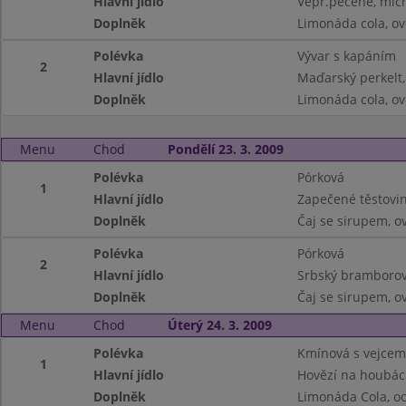
Hlavní jídlo
Vepř.pečeně, míc
Doplněk
Limonáda cola, o
Polévka
Vývar s kapáním
2
Hlavní jídlo
Maďarský perkelt,
Doplněk
Limonáda cola, o
Menu
Chod
Pondělí 23. 3. 2009
Polévka
Pórková
1
Hlavní jídlo
Zapečené těstovin
Doplněk
Čaj se sirupem, o
Polévka
Pórková
2
Hlavní jídlo
Srbský bramborov
Doplněk
Čaj se sirupem, o
Menu
Chod
Úterý 24. 3. 2009
Polévka
Kmínová s vejcem
1
Hlavní jídlo
Hovězí na houbác
Doplněk
Limonáda Cola, o