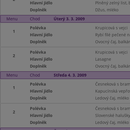
Hlavní jídlo
Plněný zelný list
Doplněk
Džus, mléko
Menu
Chod
Úterý 3. 3. 2009
Polévka
Krupicová s vejci
1
Hlavní jídlo
Rybí filé pečené 
Doplněk
Ovocný čaj, balkán
Polévka
Krupicová s vejci
2
Hlavní jídlo
Lasagne
Doplněk
Ovocný čaj, balkán
Menu
Chod
Středa 4. 3. 2009
Polévka
Česneková s bra
1
Hlavní jídlo
Kapucínská vepřov
Doplněk
Ledový čaj, mléko
Polévka
Česneková s bra
2
Hlavní jídlo
Slovenské halušky
Doplněk
Ledový čaj, mléko