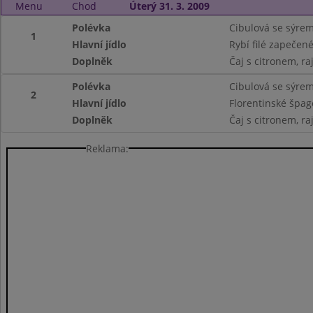
Menu
Chod
Úterý 31. 3. 2009
Polévka
Cibulová se sýre
1
Hlavní jídlo
Rybí filé zapečen
Doplněk
Čaj s citronem, ra
Polévka
Cibulová se sýre
2
Hlavní jídlo
Florentinské špag
Doplněk
Čaj s citronem, ra
Reklama: