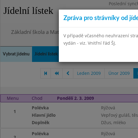
Poslední sync
Jídelní lístek
Pondělí 27.7.2
Zpráva pro strávníky od jíd
Omezení obje
Základní škola a Mateřská škola, Praha 4, Ohradní 49
V případě včasného neuhrazení str
vydán - viz. Vnitřní řád ŠJ.
Vybrat jídelnu
Jídelní lístek
Historie
Kontakty a informace
Doch
Leden 2009
Únor 2009
Menu
Chod
Pondělí 2. 3. 2009
Polévka
Rýžová
1
Hlavní jídlo
Vepřový guláš, těs
Doplněk
Džus, mléko
Polévka
Rýžová
2