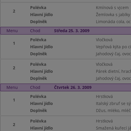
Polévka
Kmínová s vjcem
2
Hlavní jídlo
Žemlovka s jablky
Doplněk
Limonáda cola, o
Menu
Chod
Středa 25. 3. 2009
Polévka
Vločková
1
Hlavní jídlo
Vepřová kýta po 
Doplněk
Jahodový čaj, ovo
Polévka
Vločková
2
Hlavní jídlo
Párek dietní, hra
Doplněk
Jahodový čaj, ovo
Menu
Chod
Čtvrtek 26. 3. 2009
Polévka
Hrstková
1
Hlavní jídlo
Italský zbruf se s
Doplněk
Džus, mléko, mléč
Polévka
Hrstková
2
Hlavní jídlo
Smažená kuřecí j