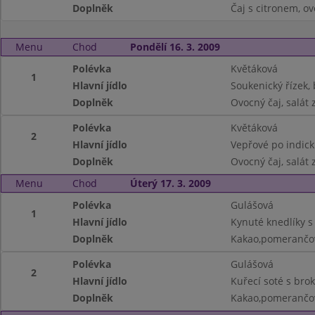
Doplněk
Čaj s citronem, o
Menu
Chod
Pondělí 16. 3. 2009
Polévka
Květáková
1
Hlavní jídlo
Soukenický řízek,
Doplněk
Ovocný čaj, salát 
Polévka
Květáková
2
Hlavní jídlo
Vepřové po indick
Doplněk
Ovocný čaj, salát 
Menu
Chod
Úterý 17. 3. 2009
Polévka
Gulášová
1
Hlavní jídlo
Kynuté knedlíky s
Doplněk
Kakao,pomerančo
Polévka
Gulášová
2
Hlavní jídlo
Kuřecí soté s brok
Doplněk
Kakao,pomerančo