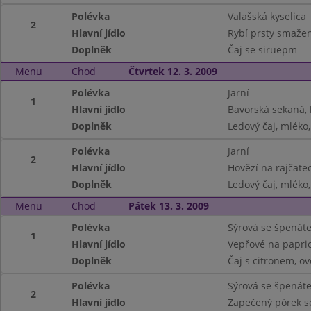
Polévka
Valašská kyselica
2
Hlavní jídlo
Rybí prsty smaže
Doplněk
Čaj se siruepm
Menu
Chod
Čtvrtek 12. 3. 2009
Polévka
Jarní
1
Hlavní jídlo
Bavorská sekaná,
Doplněk
Ledový čaj, mléko,
Polévka
Jarní
2
Hlavní jídlo
Hovězí na rajčatec
Doplněk
Ledový čaj, mléko,
Menu
Chod
Pátek 13. 3. 2009
Polévka
Sýrová se špenát
1
Hlavní jídlo
Vepřové na papric
Doplněk
Čaj s citronem, o
Polévka
Sýrová se špenát
2
Hlavní jídlo
Zapečený pórek s