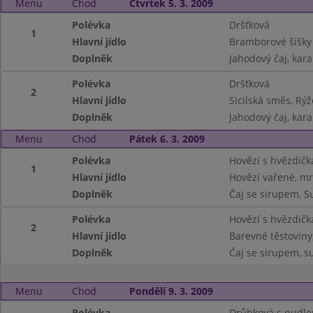
Menu
Chod
Čtvrtek 5. 3. 2009
Polévka
Dršťková
1
Hlavní jídlo
Bramborové šišk
Doplněk
Jahodový čaj, kar
Polévka
Dršťková
2
Hlavní jídlo
Sicilská směs, Rýž
Doplněk
Jahodový čaj, kar
Menu
Chod
Pátek 6. 3. 2009
Polévka
Hovězí s hvězdič
1
Hlavní jídlo
Hovězí vařené, m
Doplněk
Čaj se sirupem, 
Polévka
Hovězí s hvězdič
2
Hlavní jídlo
Barevné těstoviny,
Doplněk
Čaj se sirupem, s
Menu
Chod
Pondělí 9. 3. 2009
Polévka
Drůbková s nudle