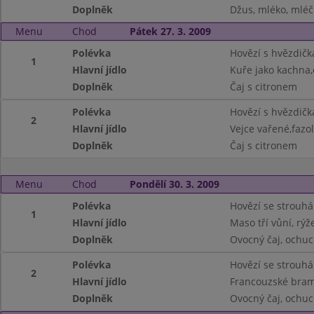
Doplněk
Džus, mléko, mléč
Menu
Chod
Pátek 27. 3. 2009
Polévka
Hovězí s hvězdič
1
Hlavní jídlo
Kuře jako kachna,
Doplněk
Čaj s citronem
Polévka
Hovězí s hvězdič
2
Hlavní jídlo
Vejce vařené,fazo
Doplněk
Čaj s citronem
Menu
Chod
Pondělí 30. 3. 2009
Polévka
Hovězí se strouh
1
Hlavní jídlo
Maso tří vůní, rýž
Doplněk
Ovocný čaj, ochuc
Polévka
Hovězí se strouh
2
Hlavní jídlo
Francouzské bra
Doplněk
Ovocný čaj, ochuc