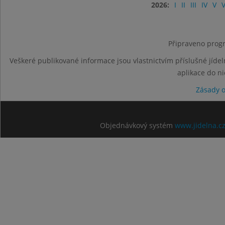
2026:
I
II
III
IV
V
V
Připraveno progr
Veškeré publikované informace jsou vlastnictvím příslušné jídel
aplikace do n
Zásady 
Objednávkový systém
www.jidelna.c