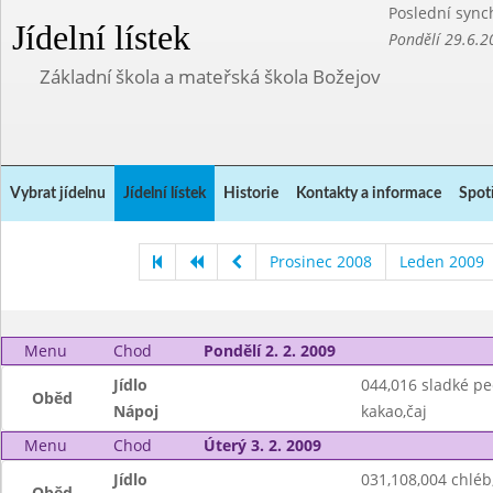
Poslední sync
Jídelní lístek
Pondělí 29.6.2
Základní škola a mateřská škola Božejov
Vybrat jídelnu
Jídelní lístek
Historie
Kontakty a informace
Spot
Prosinec 2008
Leden 2009
Menu
Chod
Pondělí 2. 2. 2009
Jídlo
044,016 sladké pe
Oběd
Nápoj
kakao,čaj
Menu
Chod
Úterý 3. 2. 2009
Jídlo
031,108,004 chlé
Oběd