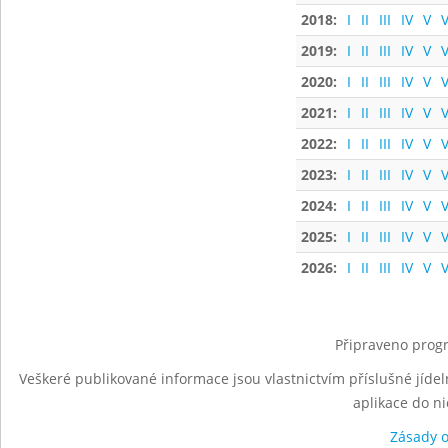
2018:
I
II
III
IV
V
V
2019:
I
II
III
IV
V
V
2020:
I
II
III
IV
V
V
2021:
I
II
III
IV
V
V
2022:
I
II
III
IV
V
V
2023:
I
II
III
IV
V
V
2024:
I
II
III
IV
V
V
2025:
I
II
III
IV
V
V
2026:
I
II
III
IV
V
V
Připraveno progr
Veškeré publikované informace jsou vlastnictvím příslušné jídel
aplikace do n
Zásady 