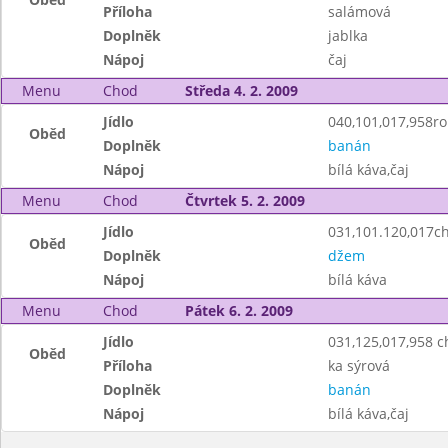
Příloha
salámová
Doplněk
jablka
Nápoj
čaj
Menu
Chod
Středa 4. 2. 2009
Jídlo
040,101,017,958roh
Oběd
Doplněk
banán
Nápoj
bílá káva,čaj
Menu
Chod
Čtvrtek 5. 2. 2009
Jídlo
031,101.120,017ch
Oběd
Doplněk
džem
Nápoj
bílá káva
Menu
Chod
Pátek 6. 2. 2009
Jídlo
031,125,017,958 
Oběd
Příloha
ka sýrová
Doplněk
banán
Nápoj
bílá káva,čaj