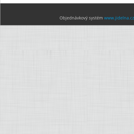
Objednávkový systém
www.jidelna.c