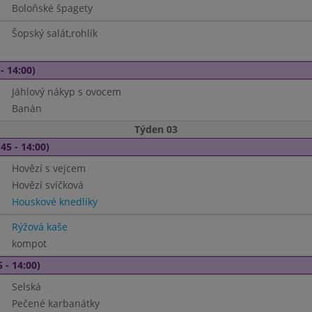
Boloňské špagety
Šopský salát,rohlík
- 14:00)
Jáhlový nákyp s ovocem
Banán
Týden 03
45 - 14:00)
Hovězí s vejcem
Hovězí svíčková
Houskové knedlíky
Rýžová kaše
kompot
 - 14:00)
Selská
Pečené karbanátky