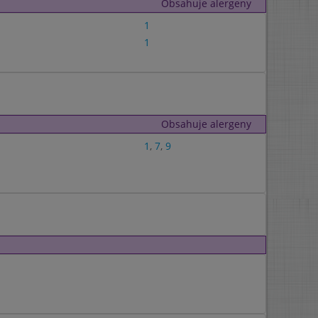
Obsahuje alergeny
1
1
Obsahuje alergeny
1
,
7
,
9