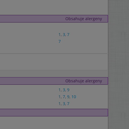
Obsahuje alergeny
1
,
3
,
7
7
Obsahuje alergeny
1
,
3
,
9
1
,
7
,
9
,
10
1
,
3
,
7