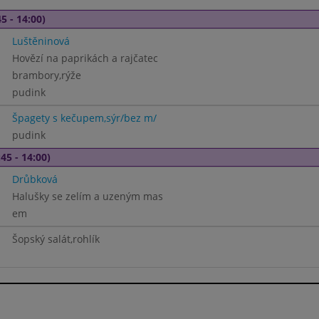
5 - 14:00)
Luštěninová
Hovězí na paprikách a rajčatec
brambory,rýže
pudink
Špagety s kečupem,sýr/bez m/
pudink
45 - 14:00)
Drůbková
Halušky se zelím a uzeným mas
em
Šopský salát,rohlík