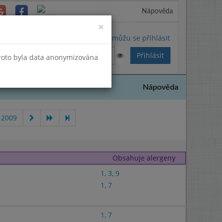
Nápověda
Close
×
Nemůžu se přihlásit
Proto byla data anonymizována
Nápověda
 2009
Obsahuje alergeny
1
,
3
,
9
1
,
7
1
,
7