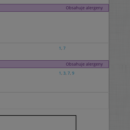
Obsahuje alergeny
1
,
7
Obsahuje alergeny
1
,
3
,
7
,
9