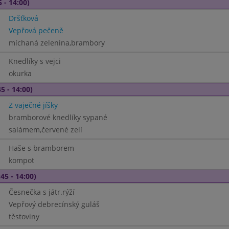
 - 14:00)
Dršťková
Vepřová pečeně
míchaná zelenina,brambory
Knedlíky s vejci
okurka
5 - 14:00)
Z vaječné jíšky
bramborové knedlíky sypané
salámem,červené zelí
Haše s bramborem
kompot
45 - 14:00)
Česnečka s játr.rýží
Vepřový debrecínský guláš
těstoviny