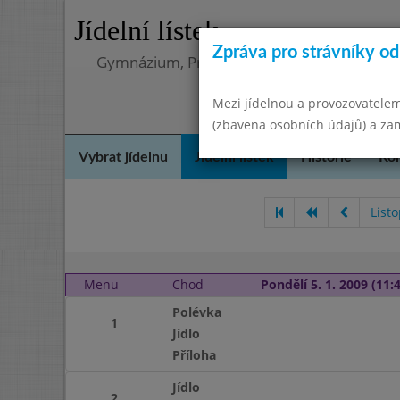
Jídelní lístek
Zpráva pro strávníky od 
Gymnázium, Praha 4, Budějovická 680
Mezi jídelnou a provozovatelem
(zbavena osobních údajů) a zam
Vybrat jídelnu
Jídelní lístek
Historie
Kon
List
Menu
Chod
Pondělí 5. 1. 2009 (11:4
Polévka
1
Jídlo
Příloha
Jídlo
2