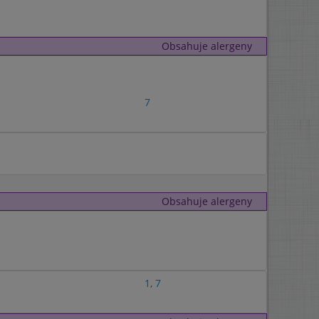
Obsahuje alergeny
7
Obsahuje alergeny
1
,
7