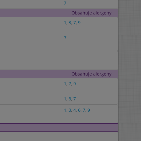
7
Obsahuje alergeny
1
,
3
,
7
,
9
7
Obsahuje alergeny
1
,
7
,
9
1
,
3
,
7
1
,
3
,
4
,
6
,
7
,
9