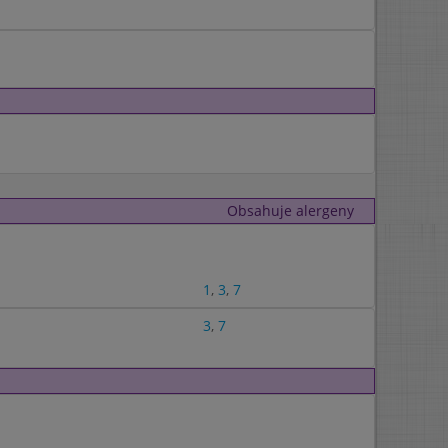
Obsahuje alergeny
1
,
3
,
7
3
,
7