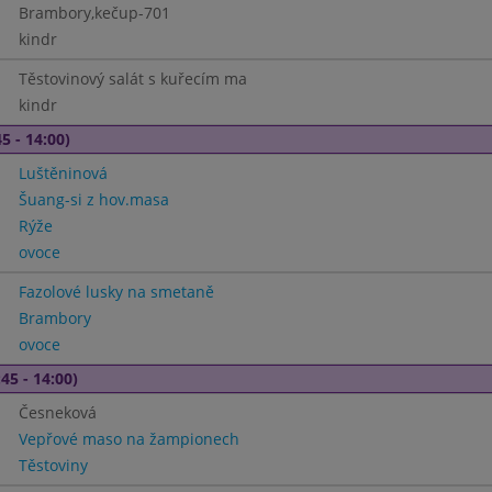
Brambory,kečup-701
kindr
Těstovinový salát s kuřecím ma
kindr
5 - 14:00)
Luštěninová
Šuang-si z hov.masa
Rýže
ovoce
Fazolové lusky na smetaně
Brambory
ovoce
45 - 14:00)
Česneková
Vepřové maso na žampionech
Těstoviny