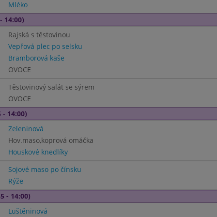
Mléko
- 14:00)
Rajská s těstovinou
Vepřová plec po selsku
Bramborová kaše
OVOCE
Těstovinový salát se sýrem
OVOCE
 - 14:00)
Zeleninová
Hov.maso,koprová omáčka
Houskové knedlíky
Sojové maso po čínsku
Rýže
5 - 14:00)
Luštěninová