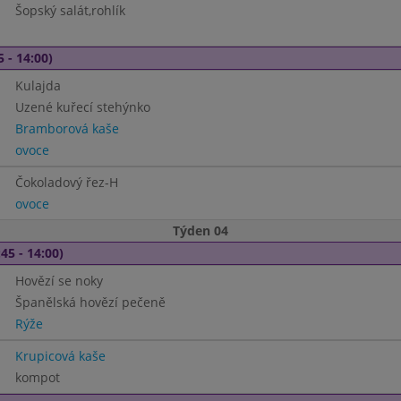
Šopský salát,rohlík
5 - 14:00)
Kulajda
Uzené kuřecí stehýnko
Bramborová kaše
ovoce
Čokoladový řez-H
ovoce
Týden 04
45 - 14:00)
Hovězí se noky
Španělská hovězí pečeně
Rýže
Krupicová kaše
kompot