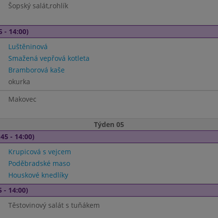
Šopský salát,rohlík
5 - 14:00)
Luštěninová
Smažená vepřová kotleta
Bramborová kaše
okurka
Makovec
Týden 05
45 - 14:00)
Krupicová s vejcem
Poděbradské maso
Houskové knedlíky
 - 14:00)
Těstovinový salát s tuňákem