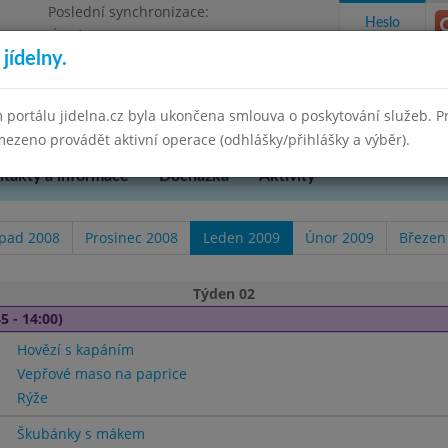
Poslední synchronizace:
Heslo
Úterý 12.5.2026 8:35
jídelny.
 portálu jidelna.cz byla ukončena smlouva o poskytování služeb. 
ezeno provádět aktivní operace (odhlášky/přihlášky a výběr).
takty a informace
Docházka
Aktivity
opad 2008
Prosinec 2008
Leden 2009
Únor 2009
Březen
Týden 02
5 - 14:00)
Hovězí s kapáním
Vepřové maso na paprice
Rýže
Škubánky s mákem