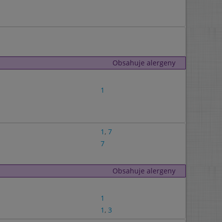
Obsahuje alergeny
1
1
,
7
7
Obsahuje alergeny
1
1
,
3