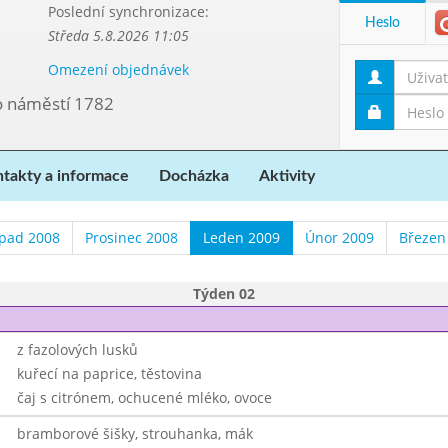
Poslední synchronizace:
Heslo
Středa 5.8.2026 11:05
Omezení objednávek
vo náměstí 1782
takty a informace
Docházka
Aktivity
opad 2008
Prosinec 2008
Leden 2009
Únor 2009
Březen
Týden 02
z fazolových lusků
kuřecí na paprice, těstovina
čaj s citrónem, ochucené mléko, ovoce
bramborové šišky, strouhanka, mák