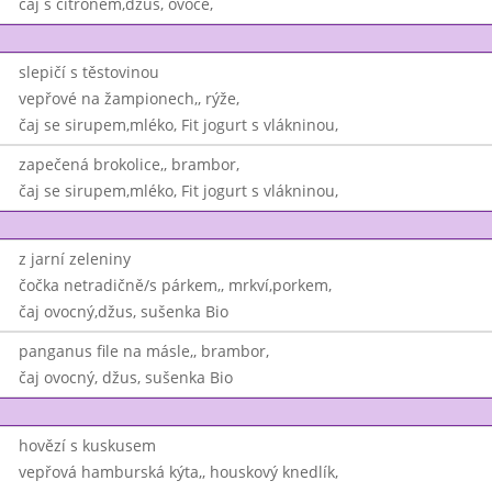
čaj s citronem,džus, ovoce,
slepičí s těstovinou
vepřové na žampionech,, rýže,
čaj se sirupem,mléko, Fit jogurt s vlákninou,
zapečená brokolice,, brambor,
čaj se sirupem,mléko, Fit jogurt s vlákninou,
z jarní zeleniny
čočka netradičně/s párkem,, mrkví,porkem,
čaj ovocný,džus, sušenka Bio
panganus file na másle,, brambor,
čaj ovocný, džus, sušenka Bio
hovězí s kuskusem
vepřová hamburská kýta,, houskový knedlík,