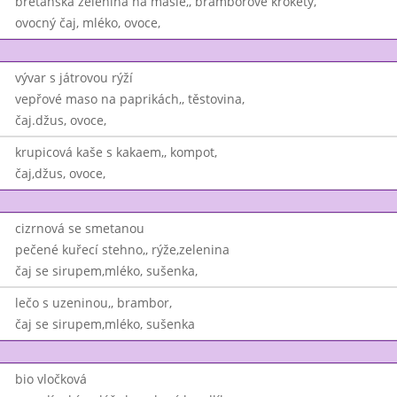
bretanská zelenina na másle,, bramborové krokety,
ovocný čaj, mléko, ovoce,
vývar s játrovou rýží
vepřové maso na paprikách,, těstovina,
čaj.džus, ovoce,
krupicová kaše s kakaem,, kompot,
čaj,džus, ovoce,
cizrnová se smetanou
pečené kuřecí stehno,, rýže,zelenina
čaj se sirupem,mléko, sušenka,
lečo s uzeninou,, brambor,
čaj se sirupem,mléko, sušenka
bio vločková