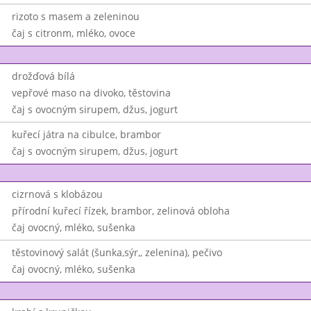
rizoto s masem a zeleninou
čaj s citronm, mléko, ovoce
drožďová bílá
vepřové maso na divoko, těstovina
čaj s ovocným sirupem, džus, jogurt
kuřecí játra na cibulce, brambor
čaj s ovocným sirupem, džus, jogurt
cizrnová s klobázou
přírodní kuřecí řízek, brambor, zelinová obloha
čaj ovocný, mléko, sušenka
těstovinový salát (šunka,sýr,, zelenina), pečivo
čaj ovocný, mléko, sušenka