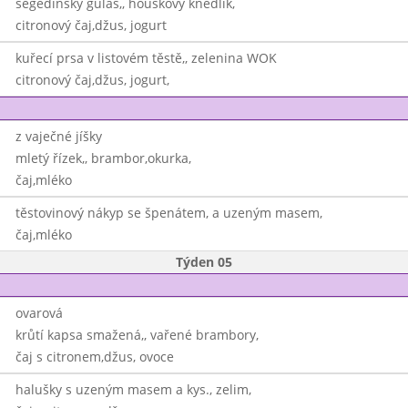
segedínský guláš,, houskový knedlík,
citronový čaj,džus, jogurt
kuřecí prsa v listovém těstě,, zelenina WOK
citronový čaj,džus, jogurt,
z vaječné jíšky
mletý řízek,, brambor,okurka,
čaj,mléko
těstovinový nákyp se špenátem, a uzeným masem,
čaj,mléko
Týden 05
ovarová
krůtí kapsa smažená,, vařené brambory,
čaj s citronem,džus, ovoce
halušky s uzeným masem a kys., zelim,