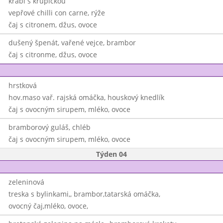
krabí s krupičkou
vepřové chilli con carne, rýže
čaj s citronem, džus, ovoce
dušený špenát, vařené vejce, brambor
čaj s citronme, džus, ovoce
hrstková
hov.maso vař. rajská omáčka, houskový knedlík
čaj s ovocným sirupem, mléko, ovoce
bramborový guláš, chléb
čaj s ovocným sirupem, mléko, ovoce
Týden 04
zeleninová
treska s bylinkami,, brambor,tatarská omáčka,
ovocný čaj,mléko, ovoce,