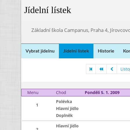
Jídelní lístek
Základní škola Campanus, Praha 4, Jírovco
Vybrat jídelnu
Jídelní lístek
Historie
Kon
List
Menu
Chod
Pondělí 5. 1. 2009
Polévka
1
Hlavní jídlo
Doplněk
Hlavní jídlo
2