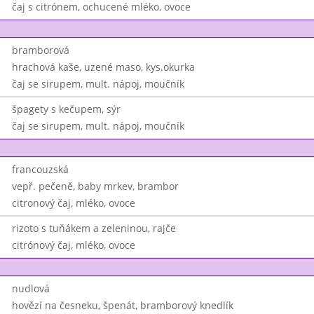
čaj s citrónem, ochucené mléko, ovoce
bramborová
hrachová kaše, uzené maso, kys.okurka
čaj se sirupem, mult. nápoj, moučník
špagety s kečupem, sýr
čaj se sirupem, mult. nápoj, moučník
francouzská
vepř. pečeně, baby mrkev, brambor
citronový čaj, mléko, ovoce
rizoto s tuňákem a zeleninou, rajče
citrónový čaj, mléko, ovoce
nudlová
hovězí na česneku, špenát, bramborový knedlík