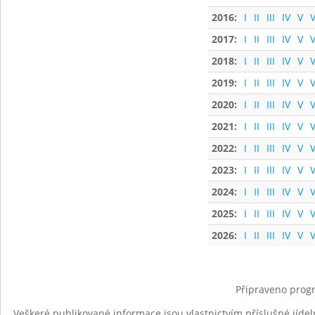
2016:
I
II
III
IV
V
V
2017:
I
II
III
IV
V
V
2018:
I
II
III
IV
V
V
2019:
I
II
III
IV
V
V
2020:
I
II
III
IV
V
V
2021:
I
II
III
IV
V
V
2022:
I
II
III
IV
V
V
2023:
I
II
III
IV
V
V
2024:
I
II
III
IV
V
V
2025:
I
II
III
IV
V
V
2026:
I
II
III
IV
V
V
Připraveno progr
Veškeré publikované informace jsou vlastnictvím příslušné jídel