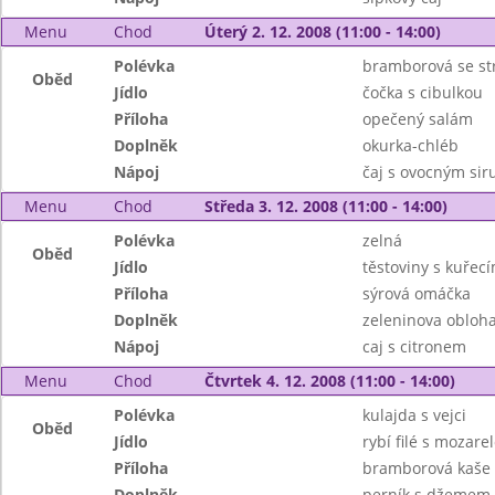
Menu
Chod
Úterý 2. 12. 2008 (11:00 - 14:00)
Polévka
bramborová se s
Oběd
Jídlo
čočka s cibulkou
Příloha
opečený salám
Doplněk
okurka-chléb
Nápoj
čaj s ovocným si
Menu
Chod
Středa 3. 12. 2008 (11:00 - 14:00)
Polévka
zelná
Oběd
Jídlo
těstoviny s kuře
Příloha
sýrová omáčka
Doplněk
zeleninova obloh
Nápoj
caj s citronem
Menu
Chod
Čtvrtek 4. 12. 2008 (11:00 - 14:00)
Polévka
kulajda s vejci
Oběd
Jídlo
rybí filé s mozare
Příloha
bramborová kaše
Doplněk
perník s džemem