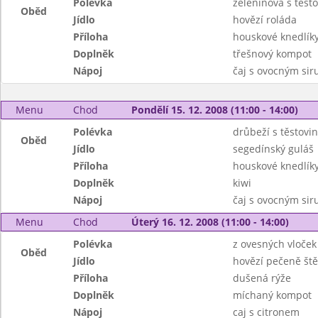
Polévka
zeleninová s těst
Oběd
Jídlo
hovězí roláda
Příloha
houskové knedlík
Doplněk
třešnový kompot
Nápoj
čaj s ovocným si
Menu
Chod
Pondělí 15. 12. 2008 (11:00 - 14:00)
Polévka
drůbeží s těstov
Oběd
Jídlo
segedínský guláš
Příloha
houskové knedlík
Doplněk
kiwi
Nápoj
čaj s ovocným si
Menu
Chod
Úterý 16. 12. 2008 (11:00 - 14:00)
Polévka
z ovesných vloček
Oběd
Jídlo
hovězí pečeně št
Příloha
dušená rýže
Doplněk
míchaný kompot
Nápoj
caj s citronem