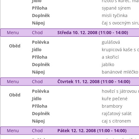
Jídlo
rizoto s kuřec. m
Příloha
sypané sýrem
Doplněk
misli tyčinka
Nápoj
čaj s ovocným si
Menu
Chod
Středa 10. 12. 2008 (11:00 - 14:00)
Polévka
gulášová
Oběd
Jídlo
krupicová kaše s
Příloha
a skořicí
Doplněk
jablko
Nápoj
banánové mléčko 
Menu
Chod
Čtvrtek 11. 12. 2008 (11:00 - 14:00)
Polévka
hovězí s játrovou 
Oběd
Jídlo
kuře pečené
Příloha
brambory
Doplněk
rajčatový salát
Nápoj
caj s citronem
Menu
Chod
Pátek 12. 12. 2008 (11:00 - 14:00)