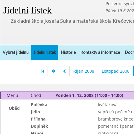
Poslední sync
Jídelní lístek
Pátek 19.6.20
Základní škola Josefa Suka a mateřská škola Křečovic
Vybrat jídelnu
Jídelní lístek
Historie
Kontakty a informace
Doch
Říjen 2008
Listopad 2008
Menu
Chod
Pondělí 1. 12. 2008 (11:00 - 14:00)
Polévka
květáková
Oběd
Jídlo
vepřová pečeně n
Příloha
bramborove knedl
Doplněk
pomeranč špenát
Nápoj
sipkovy caj