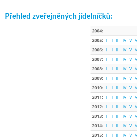
Přehled zveřejněných jídelníčků:
2004:
2005:
I
II
III
IV
V
V
2006:
I
II
III
IV
V
V
2007:
I
II
III
IV
V
V
2008:
I
II
III
IV
V
V
2009:
I
II
III
IV
V
V
2010:
I
II
III
IV
V
V
2011:
I
II
III
IV
V
V
2012:
I
II
III
IV
V
V
2013:
I
II
III
IV
V
V
2014:
I
II
III
IV
V
V
2015:
I
II
III
IV
V
V