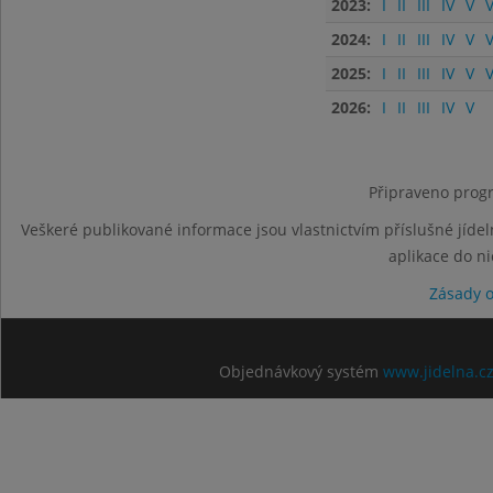
2023:
I
II
III
IV
V
V
2024:
I
II
III
IV
V
V
2025:
I
II
III
IV
V
V
2026:
I
II
III
IV
V
Připraveno progr
Veškeré publikované informace jsou vlastnictvím příslušné jídel
aplikace do n
Zásady 
Objednávkový systém
www.jidelna.c