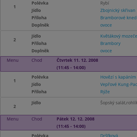
Polévka
Rybí
1
Jídlo
Zbojnický skřivan
Příloha
Bramborové knedl
Doplněk
ovoce
Jídlo
Květákový mozeč
2
Příloha
Brambory
Doplněk
ovoce
Menu
Chod
Čtvrtek 11. 12. 2008
(11:45 - 14:00)
Polévka
Hovězí s kapáním
1
Jídlo
Vepřové Kung-Pa
Příloha
Rýže
Jídlo
Šopský salát,rohlí
2
Menu
Chod
Pátek 12. 12. 2008
(11:45 - 14:00)
Polévka
Dršťková