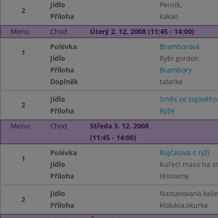
Jídlo
Perník,
2
Příloha
kakao
Menu
Chod
Úterý 2. 12. 2008 (11:45 - 14:00)
Polévka
Bramborová
1
Jídlo
Rybí gordon
Příloha
Brambory
Doplněk
tatarka
Jídlo
Směs ze sojového
2
Příloha
Rýže
Menu
Chod
Středa 3. 12. 2008
(11:45 - 14:00)
Polévka
Rajčatová s rýží
1
Jídlo
Kuřecí maso na 
Příloha
těstoviny
Jídlo
Nastavovaná kaše
2
Příloha
klobása,okurka