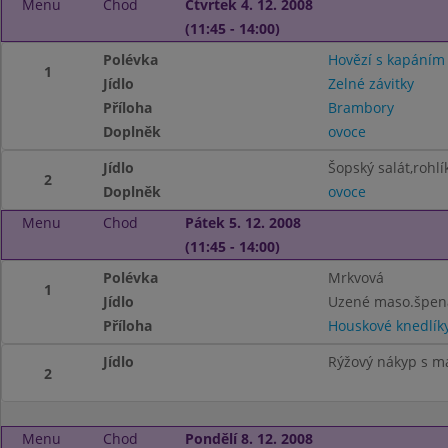
Menu
Chod
Čtvrtek 4. 12. 2008
(11:45 - 14:00)
Polévka
Hovězí s kapáním
1
Jídlo
Zelné závitky
Příloha
Brambory
Doplněk
ovoce
Jídlo
Šopský salát,rohlí
2
Doplněk
ovoce
Menu
Chod
Pátek 5. 12. 2008
(11:45 - 14:00)
Polévka
Mrkvová
1
Jídlo
Uzené maso.špen
Příloha
Houskové knedlík
Jídlo
Rýžový nákyp s 
2
Menu
Chod
Pondělí 8. 12. 2008