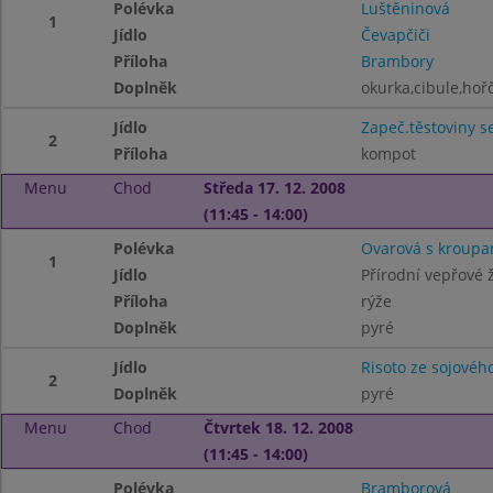
Polévka
Luštěninová
1
Jídlo
Čevapčiči
Příloha
Brambory
Doplněk
okurka,cibule,hoř
Jídlo
Zapeč.těstoviny 
2
Příloha
kompot
Menu
Chod
Středa 17. 12. 2008
(11:45 - 14:00)
Polévka
Ovarová s kroupa
1
Jídlo
Přírodní vepřové 
Příloha
rýže
Doplněk
pyré
Jídlo
Risoto ze sojovéh
2
Doplněk
pyré
Menu
Chod
Čtvrtek 18. 12. 2008
(11:45 - 14:00)
Polévka
Bramborová