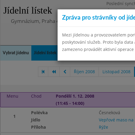
Poslední sync
Jídelní lístek
Úterý 12.5.202
Zpráva pro strávníky od jíd
Gymnázium, Praha 4, Budějovická 680
Mezi jídelnou a provozovatelem por
poskytování služeb. Proto byla dat
zamezeno provádět aktivní operace (
Vybrat jídelnu
Jídelní lístek
Historie
Kontakty a informace
Doch
Říjen 2008
Listopad 2008
Menu
Chod
Pondělí 1. 12. 2008
(11:45 - 14:00)
Polévka
Česneková
1
Jídlo
Vepřové maso na 
Příloha
Rýže