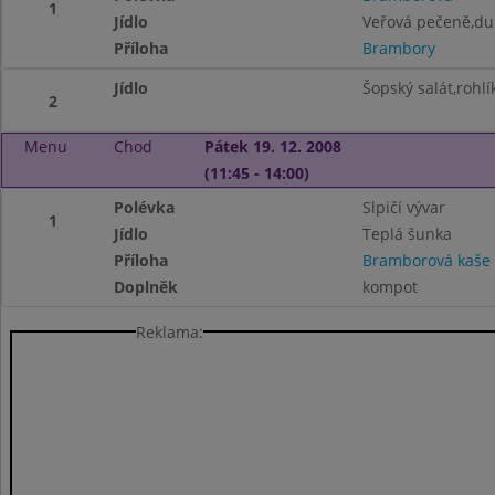
1
Jídlo
Veřová pečeně,d
Příloha
Brambory
Jídlo
Šopský salát,rohlí
2
Menu
Chod
Pátek 19. 12. 2008
(11:45 - 14:00)
Polévka
Slpičí vývar
1
Jídlo
Teplá šunka
Příloha
Bramborová kaše
Doplněk
kompot
Reklama: