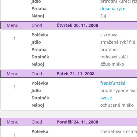
Jídlo
přírodní kuřecí ří
Příloha
dušená rýže
Nápoj
čaj
Menu
Chod
Čtvrtek 20. 11. 2008
Polévka
cizrnová
1
Jídlo
smažené rybí filé
Příloha
brambor
Doplněk
mrkvový salát
Nápoj
džus-mléko
Menu
Chod
Pátek 21. 11. 2008
Polévka
frankfurtská
1
Jídlo
nudle sypané tv
Doplněk
ovoce
Nápoj
ochucené mléko
Menu
Chod
Pondělí 24. 11. 2008
Polévka
špenátová s osm
1