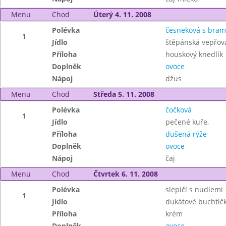
Menu
Chod
Úterý 4. 11. 2008
Polévka
česneková s bra
1
Jídlo
štěpánská vepřov
Příloha
houskový knedlík
Doplněk
ovoce
Nápoj
džus
Menu
Chod
Středa 5. 11. 2008
Polévka
čočková
1
Jídlo
pečené kuře,
Příloha
dušená rýže
Doplněk
ovoce
Nápoj
čaj
Menu
Chod
Čtvrtek 6. 11. 2008
Polévka
slepičí s nudlemi
1
Jídlo
dukátové buchtič
Příloha
krém
Doplněk
ovoce