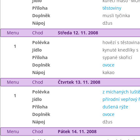
Jídlo
kuřecí maso "MO
Příloha
těstoviny
Doplněk
musli tyčinka
Nápoj
džus
Menu
Chod
Středa 12. 11. 2008
Polévka
hovězí s těstovin
1
Jídlo
kynuté knedlíky 
Příloha
sypané skořicí
Doplněk
ovoce
Nápoj
kakao
Menu
Chod
Čtvrtek 13. 11. 2008
Polévka
z míchaných lušt
1
Jídlo
přírodní vepřový ř
Příloha
dušená rýže
Doplněk
ovoce
Nápoj
džus
Menu
Chod
Pátek 14. 11. 2008