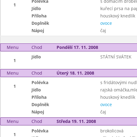
Polévka
s domácím drobe
1
Jídlo
kuřecí prsa na pa
Příloha
houskový knedlík
Doplněk
ovoce
Nápoj
čaj
Menu
Chod
Pondělí 17. 11. 2008
Jídlo
STÁTNÍ SVÁTEK
1
Menu
Chod
Úterý 18. 11. 2008
Polévka
s fridátovými nud
1
Jídlo
rajská omáčka,ml
Příloha
houskový knedlík
Doplněk
ovoce
Nápoj
čaj
Menu
Chod
Středa 19. 11. 2008
Polévka
brokolicová
1