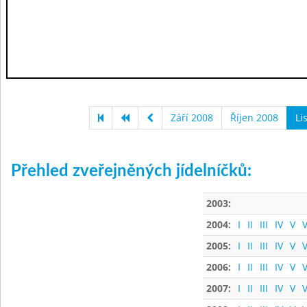
Září 2008
Říjen 2008
Li
Přehled zveřejněných jídelníčků:
2003:
2004:
I
II
III
IV
V
V
2005:
I
II
III
IV
V
V
2006:
I
II
III
IV
V
V
2007:
I
II
III
IV
V
V