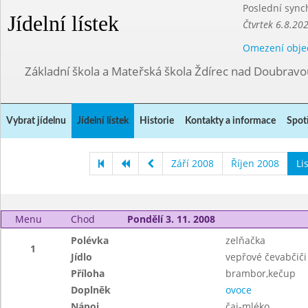
Poslední sync
Jídelní lístek
Čtvrtek 6.8.20
Omezení obje
Základní škola a Mateřská škola Ždírec nad Doubravo
Vybrat jídelnu
Jídelní lístek
Historie
Kontakty a informace
Spot
Září 2008
Říjen 2008
Li
Menu
Chod
Pondělí 3. 11. 2008
Polévka
zelňačka
1
Jídlo
vepřové čevabčiči
Příloha
brambor,kečup
Doplněk
ovoce
Nápoj
čaj-mléko