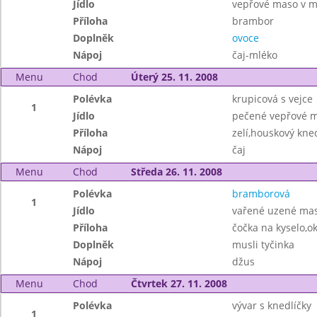
Jídlo
vepřové maso v mr
Příloha
brambor
Doplněk
ovoce
Nápoj
čaj-mléko
Menu
Chod
Úterý 25. 11. 2008
Polévka
krupicová s vejce
1
Jídlo
pečené vepřové m
Příloha
zelí,houskový kned
Nápoj
čaj
Menu
Chod
Středa 26. 11. 2008
Polévka
bramborová
1
Jídlo
vařené uzené mas
Příloha
čočka na kyselo,o
Doplněk
musli tyčinka
Nápoj
džus
Menu
Chod
Čtvrtek 27. 11. 2008
Polévka
vývar s knedlíčky
1