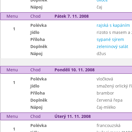
Nápoj
čaj
Menu
Chod
Pátek 7. 11. 2008
Polévka
rajská s kapáním
1
Jídlo
rizoto s masem a 
Příloha
sypané sýrem
Doplněk
zeleninový salát
Nápoj
džus
Menu
Chod
Pondělí 10. 11. 2008
Polévka
vločková
1
Jídlo
smažený orlický ř
Příloha
brambor
Doplněk
červená řepa
Nápoj
čaj-mléko
Menu
Chod
Úterý 11. 11. 2008
Polévka
francouzská
1