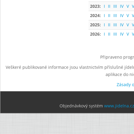
2023:
I
II
III
IV
V
V
2024:
I
II
III
IV
V
V
2025:
I
II
III
IV
V
V
2026:
I
II
III
IV
V
V
Připraveno progr
Veškeré publikované informace jsou vlastnictvím příslušné jídel
aplikace do n
Zásady 
Objednávkový systém
www.jidelna.c