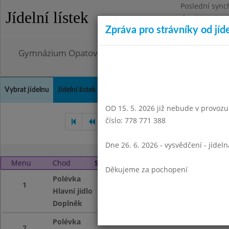
Poslední sync
Jídelní lístek
Úterý 4.8.2026
Zpráva pro strávníky od jíd
Omezení obje
Gymnázium Opatov, Praha 4, Konstantinova 1500
Vybrat jídelnu
Jídelní lístek
Historie
Kontakty a informace
Doch
OD 15. 5. 2026 již nebude v provozu t
číslo: 778 771 388
Červen 2008
Září 2008
Ř
Dne 26. 6. 2026 - vysvědčení - jídel
Menu
Chod
Středa 1. 10. 2008
Děkujeme za pochopení
Polévka
cereální
1
Hlavní jídlo
Kuřecí směs, duš
Doplněk
čaj se sirupem
Polévka
cereální
2