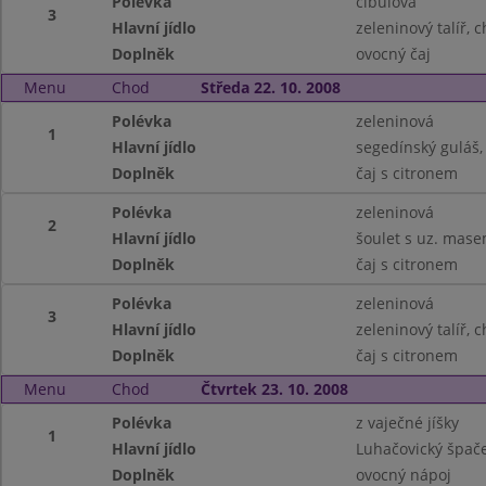
Polévka
cibulová
3
Hlavní jídlo
zeleninový talíř, 
Doplněk
ovocný čaj
Menu
Chod
Středa 22. 10. 2008
Polévka
zeleninová
1
Hlavní jídlo
segedínský guláš,
Doplněk
čaj s citronem
Polévka
zeleninová
2
Hlavní jídlo
šoulet s uz. mas
Doplněk
čaj s citronem
Polévka
zeleninová
3
Hlavní jídlo
zeleninový talíř, 
Doplněk
čaj s citronem
Menu
Chod
Čtvrtek 23. 10. 2008
Polévka
z vaječné jíšky
1
Hlavní jídlo
Luhačovický špač
Doplněk
ovocný nápoj