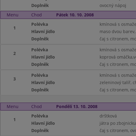
Doplněk
ovocný nápoj
Menu
Chod
Pátek 10. 10. 2008
Polévka
kmínová s osmaž
1
Hlavní jídlo
maso dvou barev,
Doplněk
čaj s citronem, m
Polévka
kmínová s osmaž
2
Hlavní jídlo
koprová omáčka,ve
Doplněk
čaj s citronem, m
Polévka
kmínová s osmaž
3
Hlavní jídlo
zeleninový talíř, 
Doplněk
čaj s citronem, m
Menu
Chod
Pondělí 13. 10. 2008
Polévka
drštková
1
Hlavní jídlo
játra po zbojnick
Doplněk
čaj s citronem, ov