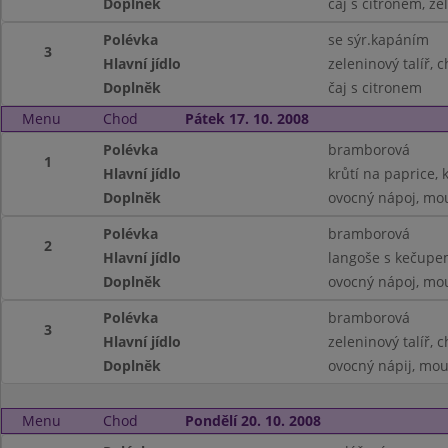
Doplněk
čaj s citronem, ze
Polévka
se sýr.kapáním
3
Hlavní jídlo
zeleninový talíř, 
Doplněk
čaj s citronem
Menu
Chod
Pátek 17. 10. 2008
Polévka
bramborová
1
Hlavní jídlo
krůtí na paprice, 
Doplněk
ovocný nápoj, mo
Polévka
bramborová
2
Hlavní jídlo
langoše s kečupe
Doplněk
ovocný nápoj, mo
Polévka
bramborová
3
Hlavní jídlo
zeleninový talíř, 
Doplněk
ovocný nápij, mou
Menu
Chod
Pondělí 20. 10. 2008