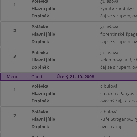
Polévka
gulášová
1
Hlavní jídlo
kynuté knedlíky 
Doplněk
čaj se sirupem, o
Polévka
gulášová
2
Hlavní jídlo
florentinské špag
Doplněk
čaj se sirupem, o
Polévka
gulášová
3
Hlavní jídlo
zeleninový talíř, 
Doplněk
čaj se sirupem, o
Menu
Chod
Úterý 21. 10. 2008
Polévka
cibulová
1
Hlavní jídlo
smažený Pangasiu
Doplněk
ovocný čaj, tatar
Polévka
cibulová
2
Hlavní jídlo
kuře Stroganov,, r
Doplněk
ovocný čaj