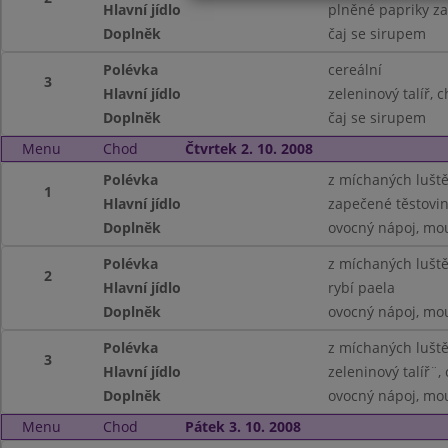
Hlavní jídlo
plněné papriky z
Doplněk
čaj se sirupem
Polévka
cereální
3
Hlavní jídlo
zeleninový talíř, 
Doplněk
čaj se sirupem
Menu
Chod
Čtvrtek 2. 10. 2008
Polévka
z míchaných lušt
1
Hlavní jídlo
zapečené těstoviny
Doplněk
ovocný nápoj, mo
Polévka
z míchaných lušt
2
Hlavní jídlo
rybí paela
Doplněk
ovocný nápoj, mo
Polévka
z míchaných lušt
3
Hlavní jídlo
zeleninový talíř¨,
Doplněk
ovocný nápoj, mo
Menu
Chod
Pátek 3. 10. 2008