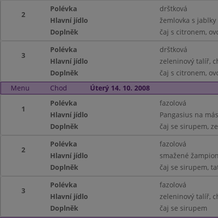
Polévka
drštková
2
Hlavní jídlo
žemlovka s jablky
Doplněk
čaj s citronem, ov
Polévka
drštková
3
Hlavní jídlo
zeleninový talíř, 
Doplněk
čaj s citronem, ov
Menu
Chod
Úterý 14. 10. 2008
Polévka
fazolová
1
Hlavní jídlo
Pangasius na más
Doplněk
čaj se sirupem, ze
Polévka
fazolová
2
Hlavní jídlo
smažené žampion
Doplněk
čaj se sirupem, t
Polévka
fazolová
3
Hlavní jídlo
zeleninový talíř, 
Doplněk
čaj se sirupem