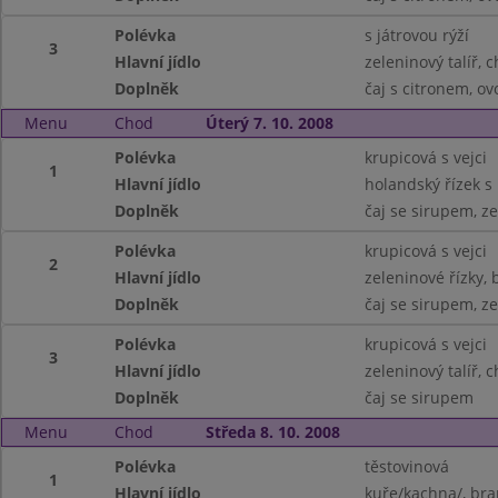
Polévka
s játrovou rýží
3
Hlavní jídlo
zeleninový talíř, 
Doplněk
čaj s citronem, ov
Menu
Chod
Úterý 7. 10. 2008
Polévka
krupicová s vejci
1
Hlavní jídlo
holandský řízek s
Doplněk
čaj se sirupem, z
Polévka
krupicová s vejci
2
Hlavní jídlo
zeleninové řízky,
Doplněk
čaj se sirupem, z
Polévka
krupicová s vejci
3
Hlavní jídlo
zeleninový talíř, 
Doplněk
čaj se sirupem
Menu
Chod
Středa 8. 10. 2008
Polévka
těstovinová
1
Hlavní jídlo
kuře/kachna/, br