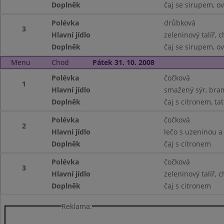
Doplněk
čaj se sirupem, o
Polévka
drůbková
3
Hlavní jídlo
zeleninový talíř, 
Doplněk
čaj se sirupem, o
Menu
Chod
Pátek 31. 10. 2008
Polévka
čočková
1
Hlavní jídlo
smažený sýr, bra
Doplněk
čaj s citronem, t
Polévka
čočková
2
Hlavní jídlo
lečo s uzeninou a
Doplněk
čaj s citronem
Polévka
čočková
3
Hlavní jídlo
zeleninový talíř, 
Doplněk
čaj s citronem
Reklama: