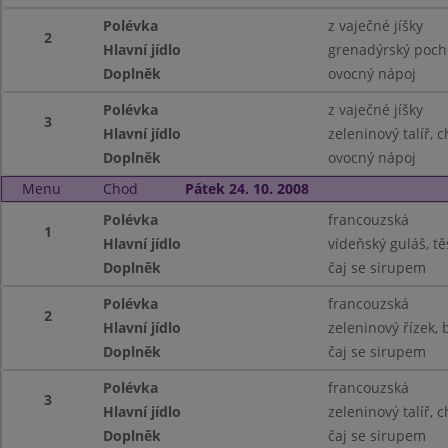
Polévka
z vaječné jíšky
2
Hlavní jídlo
grenadýrský poch
Doplněk
ovocný nápoj
Polévka
z vaječné jíšky
3
Hlavní jídlo
zeleninový talíř, 
Doplněk
ovocný nápoj
Menu
Chod
Pátek 24. 10. 2008
Polévka
francouzská
1
Hlavní jídlo
vídeňský guláš, tě
Doplněk
čaj se sirupem
Polévka
francouzská
2
Hlavní jídlo
zeleninový řízek,
Doplněk
čaj se sirupem
Polévka
francouzská
3
Hlavní jídlo
zeleninový talíř, 
Doplněk
čaj se sirupem