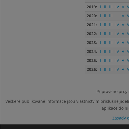
2019:
I
II
III
IV
V
V
2020:
I
II
III
V
V
2021:
I
II
III
IV
V
V
2022:
I
II
III
IV
V
V
2023:
I
II
III
IV
V
V
2024:
I
II
III
IV
V
V
2025:
I
II
III
IV
V
V
2026:
I
II
III
IV
V
V
Připraveno progr
Veškeré publikované informace jsou vlastnictvím příslušné jídel
aplikace do n
Zásady 