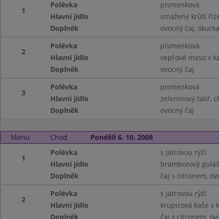
Polévka
písmenková
1
Hlavní jídlo
smažený krůtí říz
Doplněk
ovocný čaj, okurk
Polévka
písmenková
2
Hlavní jídlo
vepřové maso v k
Doplněk
ovocný čaj
Polévka
písmenková
3
Hlavní jídlo
zeleninový talíř, 
Doplněk
ovocný čaj
Menu
Chod
Pondělí 6. 10. 2008
Polévka
s játrovou rýží
1
Hlavní jídlo
bramborový guláš
Doplněk
čaj s citronem, ov
Polévka
s játrovou rýží
2
Hlavní jídlo
krupicová kaše s
Doplněk
čaj s citronem, ov