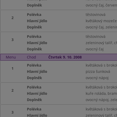
Doplněk
ovocný čaj, červen
Polévka
těstovinová
2
Hlavní jídlo
květákový mozeče
Doplněk
ovocný čaj, zeleni
Polévka
těstovinová
3
Hlavní jídlo
zeleninový talíř, 
Doplněk
ovocný čaj
Menu
Chod
Čtvrtek 9. 10. 2008
Polévka
květáková s brokol
1
Hlavní jídlo
pizza šunková
Doplněk
ovocný nápoj
Polévka
květáková s brokol
2
Hlavní jídlo
kuře roláda, bra
Doplněk
ovocný nápoj, zel
Polévka
květáková s brokol
3
Hlavní jídlo
zeleninový talíř, 