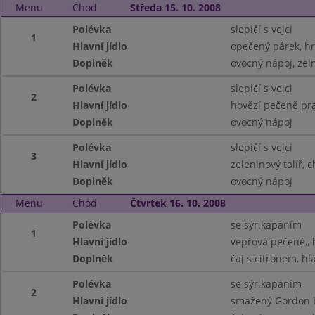
Menu
Chod
Středa 15. 10. 2008
Polévka
slepičí s vejci
1
Hlavní jídlo
opečený párek, h
Doplněk
ovocný nápoj, zeln
Polévka
slepičí s vejci
2
Hlavní jídlo
hovězí pečeně pr
Doplněk
ovocný nápoj
Polévka
slepičí s vejci
3
Hlavní jídlo
zeleninový talíř, 
Doplněk
ovocný nápoj
Menu
Chod
Čtvrtek 16. 10. 2008
Polévka
se sýr.kapáním
1
Hlavní jídlo
vepřová pečeně,, 
Doplněk
čaj s citronem, hl
Polévka
se sýr.kapáním
2
Hlavní jídlo
smažený Gordon 