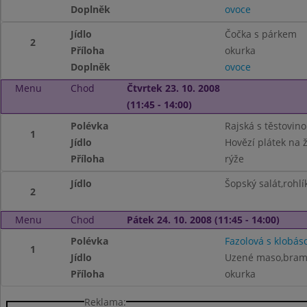
Doplněk
ovoce
Jídlo
Čočka s párkem
2
Příloha
okurka
Doplněk
ovoce
Menu
Chod
Čtvrtek 23. 10. 2008
(11:45 - 14:00)
Polévka
Rajská s těstovin
1
Jídlo
Hovězí plátek na
Příloha
rýže
Jídlo
Šopský salát,rohlí
2
Menu
Chod
Pátek 24. 10. 2008 (11:45 - 14:00)
Polévka
Fazolová s klobás
1
Jídlo
Uzené maso,bram
Příloha
okurka
Reklama: