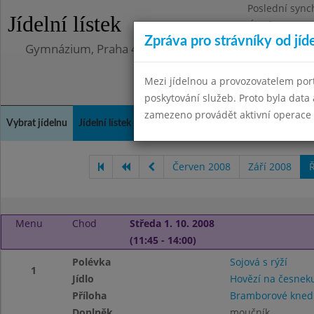
Poslední sync
Jídelní lístek
Úterý 12.5.202
Zpráva pro strávníky od jíd
Gymnázium, Praha 4, Budějovická 680
Mezi jídelnou a provozovatelem por
poskytování služeb. Proto byla dat
zamezeno provádět aktivní operace (
Vybrat jídelnu
Jídelní lístek
Historie
Kontakty a informace
Doch
Červen 2008
Září 2008
Ř
Menu
Chod
Středa 1. 10. 2008
(11:45 - 14:00)
Polévka
Sojová s rýží
1
Jídlo
Hovězí na česnek
Příloha
Bramborové knedl
Doplněk
moučník