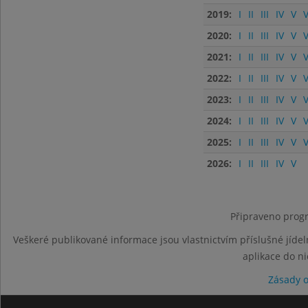
2019:
I
II
III
IV
V
V
2020:
I
II
III
IV
V
V
2021:
I
II
III
IV
V
V
2022:
I
II
III
IV
V
V
2023:
I
II
III
IV
V
V
2024:
I
II
III
IV
V
V
2025:
I
II
III
IV
V
V
2026:
I
II
III
IV
V
Připraveno progr
Veškeré publikované informace jsou vlastnictvím příslušné jídel
aplikace do n
Zásady 