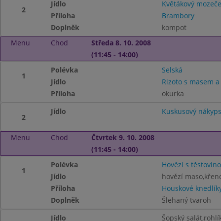
Jídlo
Květákový mozeč
2
Příloha
Brambory
Doplněk
kompot
Menu
Chod
Středa 8. 10. 2008
(11:45 - 14:00)
Polévka
Selská
1
Jídlo
Rizoto s masem a
Příloha
okurka
Jídlo
Kuskusový nákyps
2
Menu
Chod
Čtvrtek 9. 10. 2008
(11:45 - 14:00)
Polévka
Hovězí s těstovin
1
Jídlo
hovězí maso,křen
Příloha
Houskové knedlík
Doplněk
Šlehaný tvaroh
Jídlo
Šopský salát,rohlí