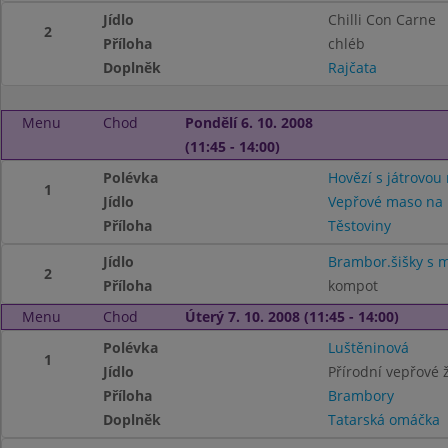
Jídlo
Chilli Con Carne
2
Příloha
chléb
Doplněk
Rajčata
Menu
Chod
Pondělí 6. 10. 2008
(11:45 - 14:00)
Polévka
Hovězí s játrovou 
1
Jídlo
Vepřové maso na 
Příloha
Těstoviny
Jídlo
Brambor.šišky s
2
Příloha
kompot
Menu
Chod
Úterý 7. 10. 2008 (11:45 - 14:00)
Polévka
Luštěninová
1
Jídlo
Přírodní vepřové 
Příloha
Brambory
Doplněk
Tatarská omáčka