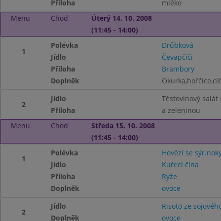
Příloha
mléko
Menu
Chod
Úterý 14. 10. 2008
(11:45 - 14:00)
Polévka
Drůbková
1
Jídlo
Čevapčiči
Příloha
Brambory
Doplněk
Okurka,hořčice,ci
Jídlo
Těstovinový salát
2
Příloha
a zeleninou
Menu
Chod
Středa 15. 10. 2008
(11:45 - 14:00)
Polévka
Hovězí se sýr.nok
1
Jídlo
Kuřecí čína
Příloha
Rýže
Doplněk
ovoce
Jídlo
Risoto ze sojovéh
2
Doplněk
ovoce