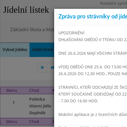
Poslední sync
Jídelní lístek
Úterý 28.7.202
Zpráva pro strávníky od jíd
Omezení obje
Základní škola a Mateřská škola Dr. Edvarda Beneše, 
UPOZORNĚNÍ:
DHLAŠOVÁNÍ OBĚDŮ V TÝDNU OD 22.6
Vybrat jídelnu
Jídelní lístek
Historie
Kontakty a informace
Doch
DNE 26.6.2026 MAJÍ VŠICHNI STRÁV
vÝDEJ OBĚDŮ DNE 25.6. DO 13,00 H
Květen 2008
Červen 2008
26.6.2026 DO 12,30 HOD., POUZE 
STRÁVNÍCI, KTEŘÍ ODCHÁZEJÍ ZE ŠKO
Menu
Chod
Pondělí 1. 9. 2008
KTERÝ SOUČASNĚ ODEVZDAJÍ OD 22.
Polévka
Slepičí vývar s tě
- 7.00 DO 14.00 HOD.
1
Hlavní jídlo
Znojemská hov.pe
Doplněk
Čaj, mléko
Mobilní aplikace je z licenčních d
Menu
Chod
Úterý 2. 9. 2008