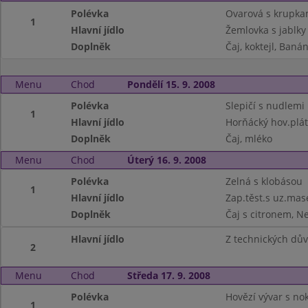
Polévka
Ovarová s krupka
1
Hlavní jídlo
Žemlovka s jablky
Doplněk
Čaj, koktejl, Baná
Menu
Chod
Pondělí 15. 9. 2008
Polévka
Slepičí s nudlemi
1
Hlavní jídlo
Horňácký hov.plát
Doplněk
Čaj, mléko
Menu
Chod
Úterý 16. 9. 2008
Polévka
Zelná s klobásou
1
Hlavní jídlo
Zap.těst.s uz.mas
Doplněk
Čaj s citronem, N
Hlavní jídlo
Z technických dův
2
Menu
Chod
Středa 17. 9. 2008
Polévka
Hovězí vývar s no
1