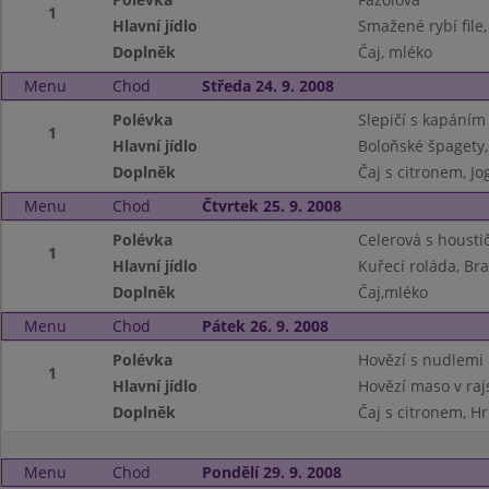
1
Hlavní jídlo
Smažené rybí file
Doplněk
Čaj, mléko
Menu
Chod
Středa 24. 9. 2008
Polévka
Slepičí s kapáním
1
Hlavní jídlo
Boloňské špagety,
Doplněk
Čaj s citronem, Jo
Menu
Chod
Čtvrtek 25. 9. 2008
Polévka
Celerová s housti
1
Hlavní jídlo
Kuřecí roláda, Br
Doplněk
Čaj,mléko
Menu
Chod
Pátek 26. 9. 2008
Polévka
Hovězí s nudlemi
1
Hlavní jídlo
Hovězí maso v raj
Doplněk
Čaj s citronem, H
Menu
Chod
Pondělí 29. 9. 2008