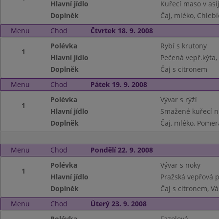
Hlavní jídlo
Kuřecí maso v asi
Doplněk
Čaj, mléko, Chleb
Menu
Chod
Čtvrtek 18. 9. 2008
Polévka
Rybí s krutony
1
Hlavní jídlo
Pečená vepř.kýta,
Doplněk
Čaj s citronem
Menu
Chod
Pátek 19. 9. 2008
Polévka
Vývar s rýží
1
Hlavní jídlo
Smažené kuřecí nu
Doplněk
Čaj, mléko, Pome
Menu
Chod
Pondělí 22. 9. 2008
Polévka
Vývar s noky
1
Hlavní jídlo
Pražská vepřová 
Doplněk
Čaj s citronem, V
Menu
Chod
Úterý 23. 9. 2008
Polévka
Fazolová