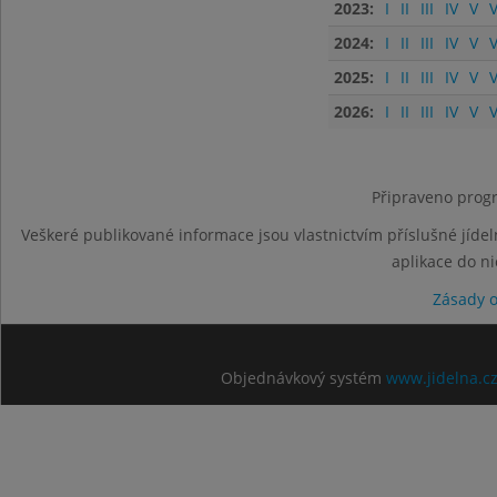
2023:
I
II
III
IV
V
V
2024:
I
II
III
IV
V
V
2025:
I
II
III
IV
V
V
2026:
I
II
III
IV
V
V
Připraveno progr
Veškeré publikované informace jsou vlastnictvím příslušné jídel
aplikace do n
Zásady 
Objednávkový systém
www.jidelna.c