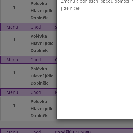
Změnu a odhlášení obědů pomocí int
Polévka
Frankfurtská
1
jídelníček
Hlavní jídlo
Vejce, Čočka na ky
Doplněk
Čaj, mléko, Nekta
Menu
Chod
Středa 3. 9. 2008
Polévka
Hovězí vývar s ve
1
Hlavní jídlo
Krůtí plátek na le
Doplněk
Čaj s citronem, S
Menu
Chod
Čtvrtek 4. 9. 2008
Polévka
Vločková
1
Hlavní jídlo
Vepřová kýta s h
Doplněk
Čaj, mléko , Jablko
Menu
Chod
Pátek 5. 9. 2008
Polévka
Vývar s nudlemi
1
Hlavní jídlo
Havířský hov.plát
Doplněk
Čaj s citronem
Menu
Chod
Pondělí 8. 9. 2008