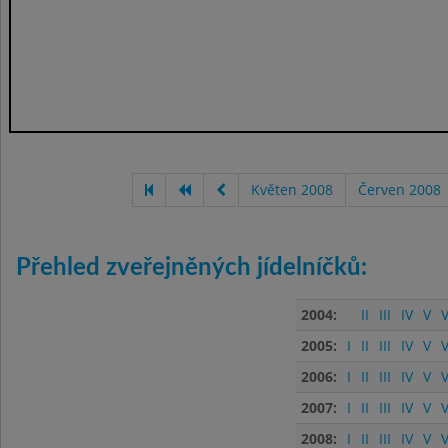
Květen 2008
Červen 2008
Přehled zveřejněných jídelníčků:
2004:
II
III
IV
V
V
2005:
I
II
III
IV
V
V
2006:
I
II
III
IV
V
V
2007:
I
II
III
IV
V
V
2008:
I
II
III
IV
V
V