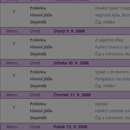
Polévka
Hovězí vývar s k
1
Hlavní jídlo
Vepřová kýta, Br
Doplněk
Čaj, mléko
Menu
Chod
Úterý 9. 9. 2008
Polévka
Z vaječné jíšky
1
Hlavní jídlo
Kuřecí maso v sýr
Doplněk
Čaj s citronem, M
Menu
Chod
Středa 10. 9. 2008
Polévka
Vývar s drobením
1
Hlavní jídlo
Pangasius na más
Doplněk
Čaj, mléko
Menu
Chod
Čtvrtek 11. 9. 2008
Polévka
Italská
1
Hlavní jídlo
Hovězí pečeně na 
Doplněk
Čaj s citronem, S
Menu
Chod
Pátek 12. 9. 2008