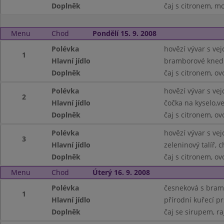
Doplněk
čaj s citronem, m
Menu
Chod
Pondělí 15. 9. 2008
Polévka
hovězí vývar s vej
1
Hlavní jídlo
bramborové knedl
Doplněk
čaj s citronem, ov
Polévka
hovězí vývar s vej
2
Hlavní jídlo
čočka na kyselo,ve
Doplněk
čaj s citronem, ov
Polévka
hovězí vývar s vej
3
Hlavní jídlo
zeleninový talíř, 
Doplněk
čaj s citronem, ov
Menu
Chod
Úterý 16. 9. 2008
Polévka
česneková s bra
1
Hlavní jídlo
přírodní kuřecí p
Doplněk
čaj se sirupem, ra