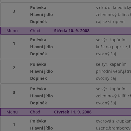
Polévka
s drožd. knedlíčky
3
Hlavní jídlo
zeleninový talíř, 
Doplněk
čaj se sirupem
Menu
Chod
Středa 10. 9. 2008
Polévka
se sýr. kapáním
1
Hlavní jídlo
kuře na paprice, 
Doplněk
ovocný čaj
Polévka
se sýr. kapáním
2
Hlavní jídlo
přírodní vepř.játr
Doplněk
ovocný čaj
Polévka
se sýr. kapáním
3
Hlavní jídlo
zeleninový talíř, 
Doplněk
ovocný čaj
Menu
Chod
Čtvrtek 11. 9. 2008
Polévka
ovarová s krupka
1
Hlavní jídlo
uzené,bramborové