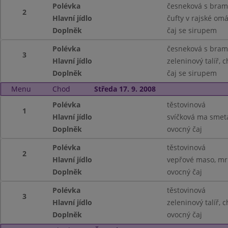
Polévka
česneková s bra
2
Hlavní jídlo
čufty v rajské om
Doplněk
čaj se sirupem
Polévka
česneková s bra
3
Hlavní jídlo
zeleninový talíř, 
Doplněk
čaj se sirupem
Menu
Chod
Středa 17. 9. 2008
Polévka
těstovinová
1
Hlavní jídlo
svíčková ma smet
Doplněk
ovocný čaj
Polévka
těstovinová
2
Hlavní jídlo
vepřové maso, mr
Doplněk
ovocný čaj
Polévka
těstovinová
3
Hlavní jídlo
zeleninový talíř, 
Doplněk
ovocný čaj