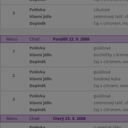
Polévka
cibulová
3
Hlavní jídlo
zeleninový talíř, 
Doplněk
čaj s citronem, m
Menu
Chod
Pondělí 22. 9. 2008
Polévka
gulášová
1
Hlavní jídlo
buchtičky s krém
Doplněk
čaj s citronem, ov
Polévka
gulášová
2
Hlavní jídlo
houbový kuba
Doplněk
čaj s citroem, ovo
Polévka
gulášová
3
Hlavní jídlo
zeleninový talíř, 
Doplněk
čaj s citronem, ov
Menu
Chod
Úterý 23. 9. 2008
Polévka
z vaječné jíšky