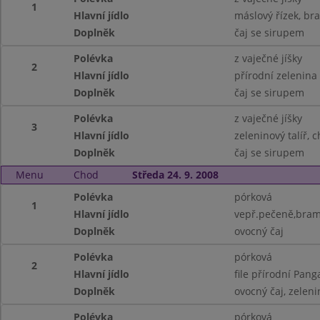
1
Hlavní jídlo
máslový řízek, br
Doplněk
čaj se sirupem
Polévka
z vaječné jíšky
2
Hlavní jídlo
přírodní zelenina
Doplněk
čaj se sirupem
Polévka
z vaječné jíšky
3
Hlavní jídlo
zeleninový talíř, 
Doplněk
čaj se sirupem
Menu
Chod
Středa 24. 9. 2008
Polévka
pórková
1
Hlavní jídlo
vepř.pečeně,bramb
Doplněk
ovocný čaj
Polévka
pórková
2
Hlavní jídlo
file přírodní Pan
Doplněk
ovocný čaj, zeleni
Polévka
pórková