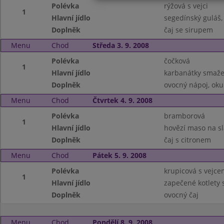
Polévka
rýžová s vejci
1
Hlavní jídlo
segedínský guláš,
Doplněk
čaj se sirupem
Menu
Chod
Středa 3. 9. 2008
Polévka
čočková
1
Hlavní jídlo
karbanátky smaž
Doplněk
ovocný nápoj, oku
Menu
Chod
Čtvrtek 4. 9. 2008
Polévka
bramborová
1
Hlavní jídlo
hovězí maso na sl
Doplněk
čaj s citronem
Menu
Chod
Pátek 5. 9. 2008
Polévka
krupicová s vejce
1
Hlavní jídlo
zapečené kotlety
Doplněk
ovocný čaj
Menu
Chod
Pondělí 8. 9. 2008