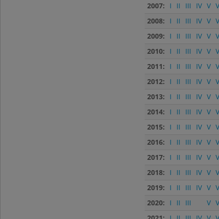
2007:
I
II
III
IV
V
V
2008:
I
II
III
IV
V
V
2009:
I
II
III
IV
V
V
2010:
I
II
III
IV
V
V
2011:
I
II
III
IV
V
V
2012:
I
II
III
IV
V
V
2013:
I
II
III
IV
V
V
2014:
I
II
III
IV
V
V
2015:
I
II
III
IV
V
V
2016:
I
II
III
IV
V
V
2017:
I
II
III
IV
V
V
2018:
I
II
III
IV
V
V
2019:
I
II
III
IV
V
V
2020:
I
II
III
V
V
2021:
I
II
III
IV
V
V