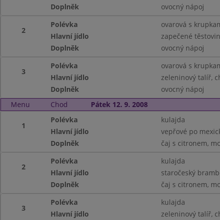
Doplněk
ovocný nápoj
Polévka
ovarová s krupka
2
Hlavní jídlo
zapečené těstovin
Doplněk
ovocný nápoj
Polévka
ovarová s krupka
3
Hlavní jídlo
zeleninový talíř, 
Doplněk
ovocný nápoj
Menu
Chod
Pátek 12. 9. 2008
Polévka
kulajda
1
Hlavní jídlo
vepřové po mexic
Doplněk
čaj s citronem, m
Polévka
kulajda
2
Hlavní jídlo
staročeský bramb
Doplněk
čaj s citronem, m
Polévka
kulajda
3
Hlavní jídlo
zeleninový talíř, 