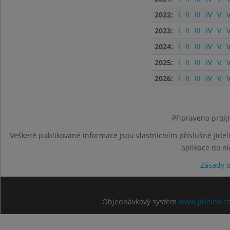
2022:
I
II
III
IV
V
V
2023:
I
II
III
IV
V
V
2024:
I
II
III
IV
V
V
2025:
I
II
III
IV
V
V
2026:
I
II
III
IV
V
V
Připraveno progr
Veškeré publikované informace jsou vlastnictvím příslušné jídel
aplikace do n
Zásady 
Objednávkový systém
www.jidelna.c