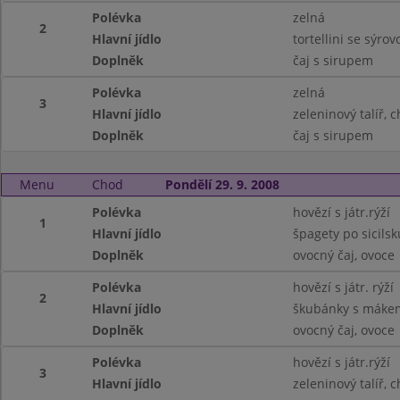
Polévka
zelná
2
Hlavní jídlo
tortellini se sýr
Doplněk
čaj s sirupem
Polévka
zelná
3
Hlavní jídlo
zeleninový talíř, 
Doplněk
čaj s sirupem
Menu
Chod
Pondělí 29. 9. 2008
Polévka
hovězí s játr.rýží
1
Hlavní jídlo
špagety po sicils
Doplněk
ovocný čaj, ovoce
Polévka
hovězí s játr. rýží
2
Hlavní jídlo
škubánky s máke
Doplněk
ovocný čaj, ovoce
Polévka
hovězí s játr.rýží
3
Hlavní jídlo
zeleninový talíř, 