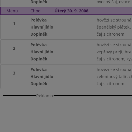
Doplněk
ovocný čaj, ovoce
Menu
Chod
Úterý 30. 9. 2008
Polévka
hovězí se strouh
1
Hlavní jídlo
španělský plátek,
Doplněk
čaj s citronem
Polévka
hovězí se strouh
2
Hlavní jídlo
vepřový prejt, br
Doplněk
čaj s citronem, ky
Polévka
hovězí se strouh
3
Hlavní jídlo
zeleninový talíř, 
Doplněk
čaj s citronem
Reklama: