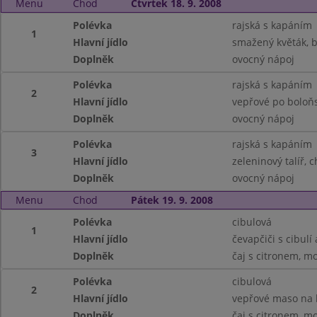
Menu
Chod
Čtvrtek 18. 9. 2008
Polévka
rajská s kapáním
1
Hlavní jídlo
smažený květák, 
Doplněk
ovocný nápoj
Polévka
rajská s kapáním
2
Hlavní jídlo
vepřové po boloňs
Doplněk
ovocný nápoj
Polévka
rajská s kapáním
3
Hlavní jídlo
zeleninový talíř, 
Doplněk
ovocný nápoj
Menu
Chod
Pátek 19. 9. 2008
Polévka
cibulová
1
Hlavní jídlo
čevapčiči s cibulí
Doplněk
čaj s citronem, m
Polévka
cibulová
2
Hlavní jídlo
vepřové maso na k
Doplněk
čaj s citronem, m