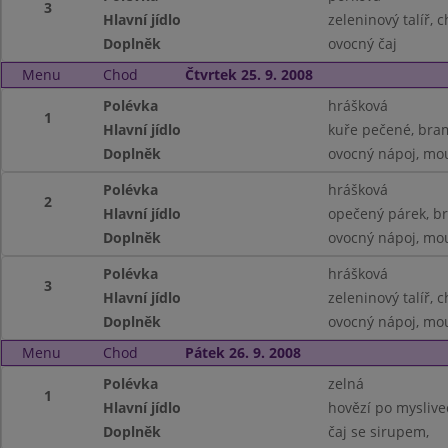
3
Hlavní jídlo
zeleninový talíř, 
Doplněk
ovocný čaj
Menu
Chod
Čtvrtek 25. 9. 2008
Polévka
hrášková
1
Hlavní jídlo
kuře pečené, bra
Doplněk
ovocný nápoj, mo
Polévka
hrášková
2
Hlavní jídlo
opečený párek, b
Doplněk
ovocný nápoj, mo
Polévka
hrášková
3
Hlavní jídlo
zeleninový talíř, 
Doplněk
ovocný nápoj, mo
Menu
Chod
Pátek 26. 9. 2008
Polévka
zelná
1
Hlavní jídlo
hovězí po myslive
Doplněk
čaj se sirupem,