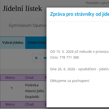
Poslední sync
Jídelní lístek
Úterý 4.8.2026
Zpráva pro strávníky od jíd
Omezení obje
Gymnázium Opatov, Praha 4, Konstantinova 1500
Vybrat jídelnu
Jídelní lístek
Historie
Kontakty a informace
Doch
OD 15. 5. 2026 již nebude v provozu t
číslo: 778 771 388
Květen 2008
Červen 2008
Dne 26. 6. 2026 - vysvědčení - jídel
Menu
Chod
Pondělí 1. 9. 2008
Děkujeme za pochopení
Polévka
zeleninová
1
Hlavní jídlo
risoto s vepř.mas
Doplněk
čaj s citronem
Menu
Chod
Úterý 2. 9. 2008