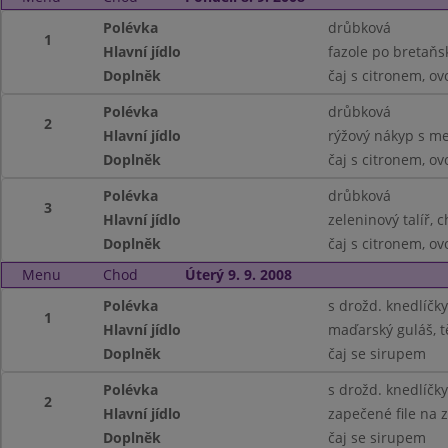
Polévka
drůbková
1
Hlavní jídlo
fazole po bretaňs
Doplněk
čaj s citronem, ov
Polévka
drůbková
2
Hlavní jídlo
rýžový nákyp s me
Doplněk
čaj s citronem, ov
Polévka
drůbková
3
Hlavní jídlo
zeleninový talíř, 
Doplněk
čaj s citronem, ov
Menu
Chod
Úterý 9. 9. 2008
Polévka
s drožd. knedlíčky
1
Hlavní jídlo
maďarský guláš, t
Doplněk
čaj se sirupem
Polévka
s drožd. knedlíčky
2
Hlavní jídlo
zapečené file na 
Doplněk
čaj se sirupem