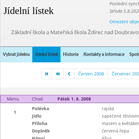
Poslední sync
Jídelní lístek
Středa 5.8.202
Omezení obje
Základní škola a Mateřská škola Ždírec nad Doubravo
Vybrat jídelnu
Jídelní lístek
Historie
Kontakty a informace
Spot
Červen 2008
Červenec 20
Menu
Chod
Pátek 1. 8. 2008
Polévka
rajská
1
Jídlo
zapečené těstovi
Příloha
masem a květáke
Doplněk
červená řepa
Nápoj
džus