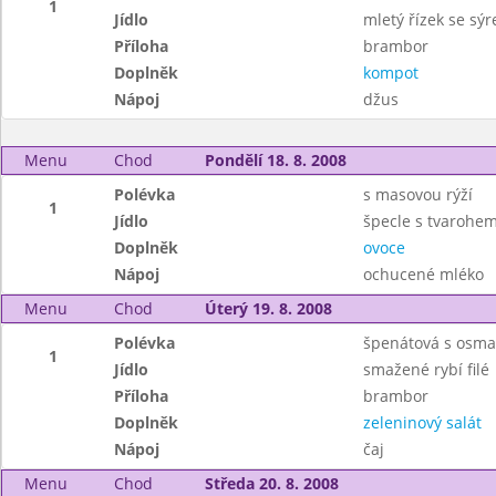
1
Jídlo
mletý řízek se sý
Příloha
brambor
Doplněk
kompot
Nápoj
džus
Menu
Chod
Pondělí 18. 8. 2008
Polévka
s masovou rýží
1
Jídlo
špecle s tvarohe
Doplněk
ovoce
Nápoj
ochucené mléko
Menu
Chod
Úterý 19. 8. 2008
Polévka
špenátová s osm
1
Jídlo
smažené rybí filé
Příloha
brambor
Doplněk
zeleninový salát
Nápoj
čaj
Menu
Chod
Středa 20. 8. 2008