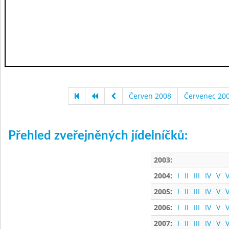
Červen 2008
Červenec 20
Přehled zveřejněných jídelníčků:
2003:
2004:
I
II
III
IV
V
V
2005:
I
II
III
IV
V
V
2006:
I
II
III
IV
V
V
2007:
I
II
III
IV
V
V