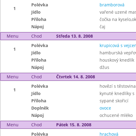
Polévka
bramborová
1
Jídlo
vařené uzené ma
Příloha
čočka na kyselo,o
Nápoj
čaj
Menu
Chod
Středa 13. 8. 2008
Polévka
krupicová s vejce
1
Jídlo
hamburská vepřov
Příloha
houskový knedlík
Nápoj
džus
Menu
Chod
Čtvrtek 14. 8. 2008
Polévka
hovězí s těstovin
1
Jídlo
kynuté knedlíky 
Příloha
sypané skořicí
Doplněk
ovoce
Nápoj
ochucené mléko
Menu
Chod
Pátek 15. 8. 2008
Polévka
hrachová