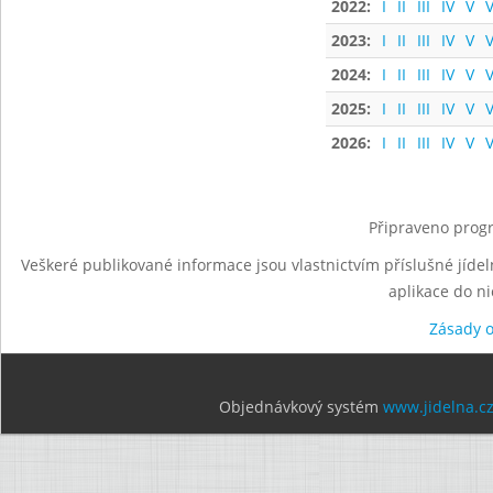
2022:
I
II
III
IV
V
V
2023:
I
II
III
IV
V
V
2024:
I
II
III
IV
V
V
2025:
I
II
III
IV
V
V
2026:
I
II
III
IV
V
V
Připraveno progr
Veškeré publikované informace jsou vlastnictvím příslušné jídel
aplikace do n
Zásady 
Objednávkový systém
www.jidelna.c