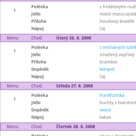
Polévka
s fridátovými nud
1
Jídlo
mleté maso,rajsk
Příloha
houskový knedlík
Nápoj
čaj
Menu
Chod
Úterý 26. 8. 2008
Polévka
z míchaných lušt
1
Jídlo
smažený vepřový ř
Příloha
brambor
Doplněk
kompot
Nápoj
čaj
Menu
Chod
Středa 27. 8. 2008
Polévka
frankfurtská
1
Jídlo
buchty s tvarohe
Doplněk
ovoce
Nápoj
kakao
Menu
Chod
Čtvrtek 28. 8. 2008
Polévka
vývar s krupkami