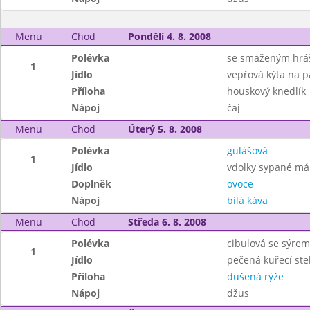
Menu
Chod
Pondělí 4. 8. 2008
Polévka
se smaženým hr
1
Jídlo
vepřová kýta na p
Příloha
houskový knedlík
Nápoj
čaj
Menu
Chod
Úterý 5. 8. 2008
Polévka
gulášová
1
Jídlo
vdolky sypané m
Doplněk
ovoce
Nápoj
bílá káva
Menu
Chod
Středa 6. 8. 2008
Polévka
cibulová se sýrem
1
Jídlo
pečená kuřecí st
Příloha
dušená rýže
Nápoj
džus