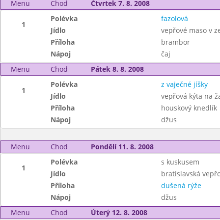
Menu
Chod
Čtvrtek 7. 8. 2008
Polévka
fazolová
1
Jídlo
vepřové maso v ze
Příloha
brambor
Nápoj
čaj
Menu
Chod
Pátek 8. 8. 2008
Polévka
z vaječné jíšky
1
Jídlo
vepřová kýta na 
Příloha
houskový knedlík
Nápoj
džus
Menu
Chod
Pondělí 11. 8. 2008
Polévka
s kuskusem
1
Jídlo
bratislavská vepř
Příloha
dušená rýže
Nápoj
džus
Menu
Chod
Úterý 12. 8. 2008