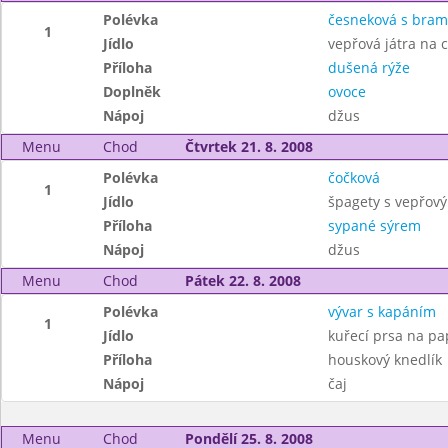
Polévka
česneková s bra
1
Jídlo
vepřová játra na 
Příloha
dušená rýže
Doplněk
ovoce
Nápoj
džus
Menu
Chod
Čtvrtek 21. 8. 2008
Polévka
čočková
1
Jídlo
špagety s vepřo
Příloha
sypané sýrem
Nápoj
džus
Menu
Chod
Pátek 22. 8. 2008
Polévka
vývar s kapáním
1
Jídlo
kuřecí prsa na pa
Příloha
houskový knedlík
Nápoj
čaj
Menu
Chod
Pondělí 25. 8. 2008