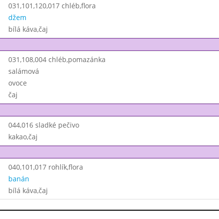
031,101,120,017 chléb,flora
džem
bílá káva,čaj
031,108,004 chléb,pomazánka
salámová
ovoce
čaj
044,016 sladké pečivo
kakao,čaj
040,101,017 rohlík,flora
banán
bílá káva,čaj