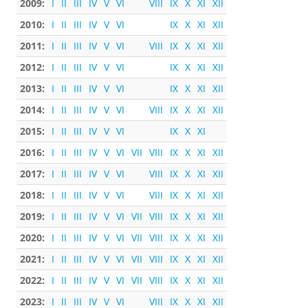
2009:
I
II
III
IV
V
VI
VIII
IX
X
XI
XII
2010:
I
II
III
IV
V
VI
IX
X
XI
XII
2011:
I
II
III
IV
V
VI
VIII
IX
X
XI
XII
2012:
I
II
III
IV
V
VI
IX
X
XI
XII
2013:
I
II
III
IV
V
VI
IX
X
XI
XII
2014:
I
II
III
IV
V
VI
VIII
IX
X
XI
XII
2015:
I
II
III
IV
V
VI
IX
X
XI
2016:
I
II
III
IV
V
VI
VII
VIII
IX
X
XI
XII
2017:
I
II
III
IV
V
VI
VIII
IX
X
XI
XII
2018:
I
II
III
IV
V
VI
VIII
IX
X
XI
XII
2019:
I
II
III
IV
V
VI
VII
VIII
IX
X
XI
XII
2020:
I
II
III
IV
V
VI
VII
VIII
IX
X
XI
XII
2021:
I
II
III
IV
V
VI
VII
VIII
IX
X
XI
XII
2022:
I
II
III
IV
V
VI
VII
VIII
IX
X
XI
XII
2023:
I
II
III
IV
V
VI
VIII
IX
X
XI
XII