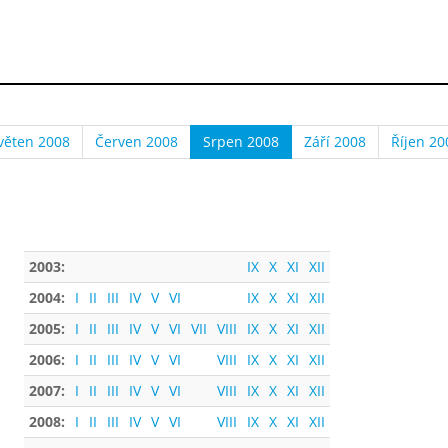
věten 2008
Červen 2008
Srpen 2008
Září 2008
Říjen 20
2003:
IX
X
XI
XII
2004:
I
II
III
IV
V
VI
IX
X
XI
XII
2005:
I
II
III
IV
V
VI
VII
VIII
IX
X
XI
XII
2006:
I
II
III
IV
V
VI
VIII
IX
X
XI
XII
2007:
I
II
III
IV
V
VI
VIII
IX
X
XI
XII
2008:
I
II
III
IV
V
VI
VIII
IX
X
XI
XII