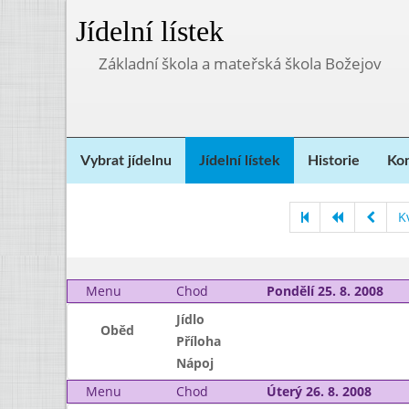
Jídelní lístek
Základní škola a mateřská škola Božejov
Vybrat jídelnu
Jídelní lístek
Historie
Kon
K
Menu
Chod
Pondělí 25. 8. 2008
Jídlo
Oběd
Příloha
Nápoj
Menu
Chod
Úterý 26. 8. 2008