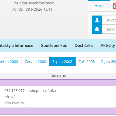
Poslední synchronizace:
Heslo
Pondělí 29.6.2026 13:16
takty a informace
Spotřební koš
Docházka
Aktivity
věten 2008
Červen 2008
Srpen 2008
Září 2008
Říjen 20
Týden 35
031,125,017 chléb,pomazánka
sýrová
bílá káva,čaj