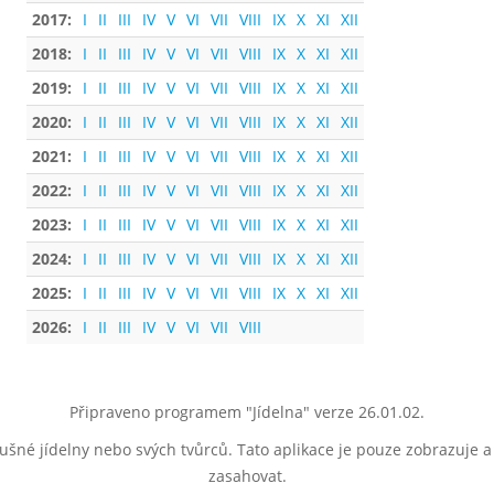
2017:
I
II
III
IV
V
VI
VII
VIII
IX
X
XI
XII
2018:
I
II
III
IV
V
VI
VII
VIII
IX
X
XI
XII
2019:
I
II
III
IV
V
VI
VII
VIII
IX
X
XI
XII
2020:
I
II
III
IV
V
VI
VII
VIII
IX
X
XI
XII
2021:
I
II
III
IV
V
VI
VII
VIII
IX
X
XI
XII
2022:
I
II
III
IV
V
VI
VII
VIII
IX
X
XI
XII
2023:
I
II
III
IV
V
VI
VII
VIII
IX
X
XI
XII
2024:
I
II
III
IV
V
VI
VII
VIII
IX
X
XI
XII
2025:
I
II
III
IV
V
VI
VII
VIII
IX
X
XI
XII
2026:
I
II
III
IV
V
VI
VII
VIII
Připraveno programem "Jídelna" verze 26.01.02.
lušné jídelny nebo svých tvůrců. Tato aplikace je pouze zobrazuje 
zasahovat.