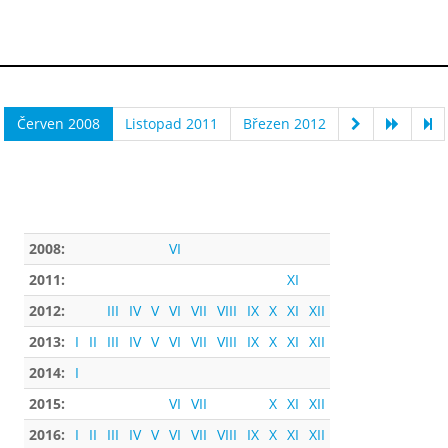
Červen 2008
Listopad 2011
Březen 2012
2008:
VI
2011:
XI
2012:
III
IV
V
VI
VII
VIII
IX
X
XI
XII
2013:
I
II
III
IV
V
VI
VII
VIII
IX
X
XI
XII
2014:
I
2015:
VI
VII
X
XI
XII
2016:
I
II
III
IV
V
VI
VII
VIII
IX
X
XI
XII