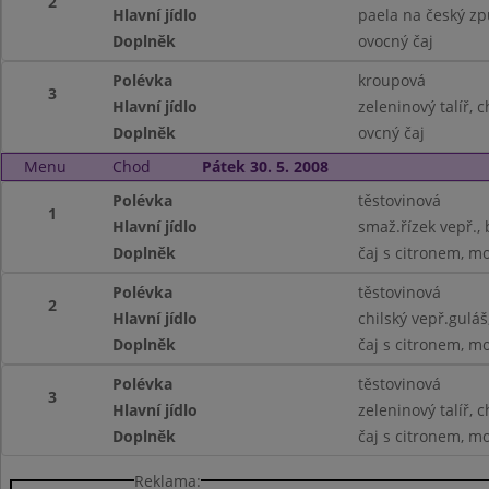
2
Hlavní jídlo
paela na český z
Doplněk
ovocný čaj
Polévka
kroupová
3
Hlavní jídlo
zeleninový talíř, 
Doplněk
ovcný čaj
Menu
Chod
Pátek 30. 5. 2008
Polévka
těstovinová
1
Hlavní jídlo
smaž.řízek vepř.,
Doplněk
čaj s citronem, m
Polévka
těstovinová
2
Hlavní jídlo
chilský vepř.guláš
Doplněk
čaj s citronem, m
Polévka
těstovinová
3
Hlavní jídlo
zeleninový talíř, 
Doplněk
čaj s citronem, m
Reklama: