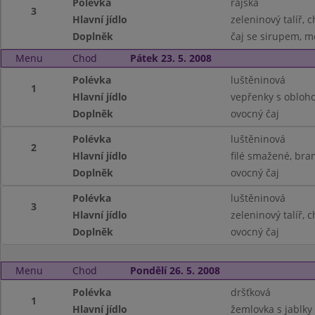
Polévka
rajská
3
Hlavní jídlo
zeleninový talíř, 
Doplněk
čaj se sirupem, m
Menu
Chod
Pátek 23. 5. 2008
Polévka
luštěninová
1
Hlavní jídlo
vepřenky s obloh
Doplněk
ovocný čaj
Polévka
luštěninová
2
Hlavní jídlo
filé smažené, br
Doplněk
ovocný čaj
Polévka
luštěninová
3
Hlavní jídlo
zeleninový talíř, 
Doplněk
ovocný čaj
Menu
Chod
Pondělí 26. 5. 2008
Polévka
dršťková
1
Hlavní jídlo
žemlovka s jablky