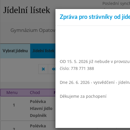
Poslední sync
Jídelní lístek
Úterý 4.8.2026
Zpráva pro strávníky od jíd
Omezení obje
Gymnázium Opatov, Praha 4, Konstantinova 1500
Vybrat jídelnu
Jídelní lístek
Historie
Kontakty a informace
Doch
OD 15. 5. 2026 již nebude v provozu t
číslo: 778 771 388
Březen 2008
Duben 2008
Dne 26. 6. 2026 - vysvědčení - jídel
Menu
Chod
Pátek 2. 5. 2008
Děkujeme za pochopení
Polévka
rýžová s vejci
1
Hlavní jídlo
segedínský guláš,
Doplněk
čaj se sirupem
Polévka
rýžová s vejci
2