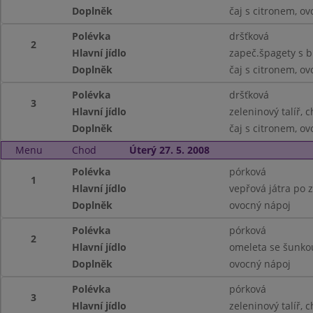
Doplněk
čaj s citronem, ov
Polévka
dršťková
2
Hlavní jídlo
zapeč.špagety s b
Doplněk
čaj s citronem, ov
Polévka
dršťková
3
Hlavní jídlo
zeleninový talíř, 
Doplněk
čaj s citronem, ov
Menu
Chod
Úterý 27. 5. 2008
Polévka
pórková
1
Hlavní jídlo
vepřová játra po z
Doplněk
ovocný nápoj
Polévka
pórková
2
Hlavní jídlo
omeleta se šunko
Doplněk
ovocný nápoj
Polévka
pórková
3
Hlavní jídlo
zeleninový talíř, 