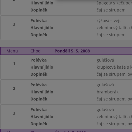
Hlavní jídlo
špagety s kečupe
Doplněk
čaj se sirupem
Polévka
rýžová s vejci
3
Hlavní jídlo
zeleninový talíř, 
Doplněk
čaj se sirupem
Menu
Chod
Pondělí 5. 5. 2008
Polévka
gulášová
1
Hlavní jídlo
krupicová kaše s
Doplněk
čaj se sirupem, o
Polévka
gulášová
2
Hlavní jídlo
bramborák
Doplněk
čaj se sirupem, o
Polévka
gulášová
3
Hlavní jídlo
zeleninový talíř, 
Doplněk
čaj se sirupem, o