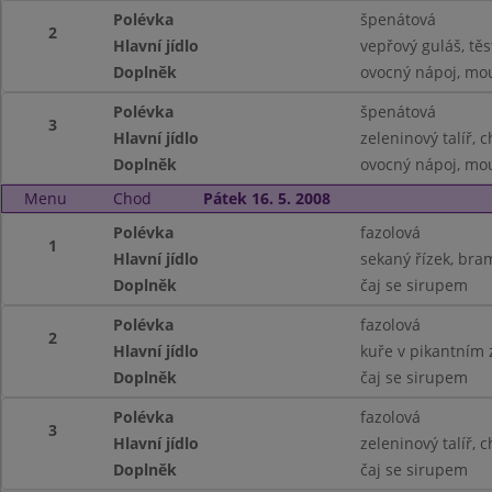
Polévka
špenátová
2
Hlavní jídlo
vepřový guláš, těs
Doplněk
ovocný nápoj, mo
Polévka
špenátová
3
Hlavní jídlo
zeleninový talíř, 
Doplněk
ovocný nápoj, mo
Menu
Chod
Pátek 16. 5. 2008
Polévka
fazolová
1
Hlavní jídlo
sekaný řízek, bra
Doplněk
čaj se sirupem
Polévka
fazolová
2
Hlavní jídlo
kuře v pikantním 
Doplněk
čaj se sirupem
Polévka
fazolová
3
Hlavní jídlo
zeleninový talíř, 
Doplněk
čaj se sirupem