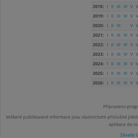
2018:
I
II
III
IV
V
V
2019:
I
II
III
IV
V
V
2020:
I
II
III
V
V
2021:
I
II
III
IV
V
V
2022:
I
II
III
IV
V
V
2023:
I
II
III
IV
V
V
2024:
I
II
III
IV
V
V
2025:
I
II
III
IV
V
V
2026:
I
II
III
IV
V
V
Připraveno progr
Veškeré publikované informace jsou vlastnictvím příslušné jídel
aplikace do n
Zásady 