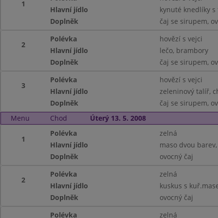
1
Hlavní jídlo
kynuté knedlíky s
Doplněk
čaj se sirupem, o
Polévka
hovězí s vejci
2
Hlavní jídlo
lečo, brambory
Doplněk
čaj se sirupem, o
Polévka
hovězí s vejci
3
Hlavní jídlo
zeleninový talíř, 
Doplněk
čaj se sirupem, o
Menu
Chod
Úterý 13. 5. 2008
Polévka
zelná
1
Hlavní jídlo
maso dvou barev,
Doplněk
ovocný čaj
Polévka
zelná
2
Hlavní jídlo
kuskus s kuř.mas
Doplněk
ovocný čaj
Polévka
zelná