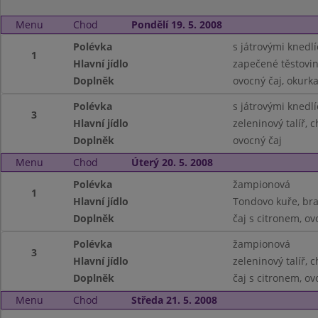
Menu
Chod
Pondělí 19. 5. 2008
Polévka
s játrovými knedlí
1
Hlavní jídlo
zapečené těstovi
Doplněk
ovocný čaj, okurk
Polévka
s játrovými knedlí
3
Hlavní jídlo
zeleninový talíř, 
Doplněk
ovocný čaj
Menu
Chod
Úterý 20. 5. 2008
Polévka
žampionová
1
Hlavní jídlo
Tondovo kuře, br
Doplněk
čaj s citronem, ov
Polévka
žampionová
3
Hlavní jídlo
zeleninový talíř, 
Doplněk
čaj s citronem, ov
Menu
Chod
Středa 21. 5. 2008