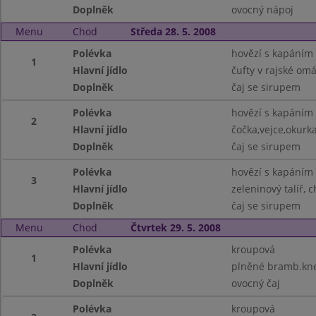
Doplněk
ovocný nápoj
Menu
Chod
Středa 28. 5. 2008
Polévka
hovězí s kapáním
1
Hlavní jídlo
čufty v rajské om
Doplněk
čaj se sirupem
Polévka
hovězí s kapáním
2
Hlavní jídlo
čočka,vejce,okurk
Doplněk
čaj se sirupem
Polévka
hovězí s kapáním
3
Hlavní jídlo
zeleninový talíř, 
Doplněk
čaj se sirupem
Menu
Chod
Čtvrtek 29. 5. 2008
Polévka
kroupová
1
Hlavní jídlo
plněné bramb.kned
Doplněk
ovocný čaj
Polévka
kroupová