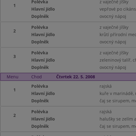
Polévka
z vaječné jíšky
1
Hlavní jídlo
vepřové po cikáns
Doplněk
ovocný nápoj
Polévka
z vaječné jíšky
2
Hlavní jídlo
krůtí přírodní med
Doplněk
ovocný nápoj
Polévka
z vaječné jíšky
3
Hlavní jídlo
zeleninový talíř, 
Doplněk
ovocný nápoj
Menu
Chod
Čtvrtek 22. 5. 2008
Polévka
rajská
1
Hlavní jídlo
kuře v marinádě, 
Doplněk
čaj se sirupem, m
Polévka
rajská
2
Hlavní jídlo
halušky se zelím a
Doplněk
čaj se sirupem, m