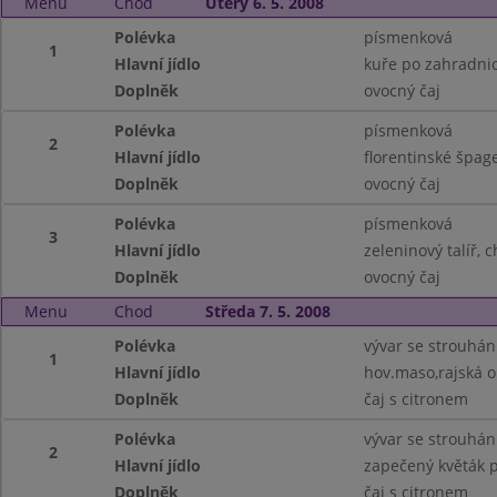
Menu
Chod
Úterý 6. 5. 2008
Polévka
písmenková
1
Hlavní jídlo
kuře po zahradni
Doplněk
ovocný čaj
Polévka
písmenková
2
Hlavní jídlo
florentinské špag
Doplněk
ovocný čaj
Polévka
písmenková
3
Hlavní jídlo
zeleninový talíř, 
Doplněk
ovocný čaj
Menu
Chod
Středa 7. 5. 2008
Polévka
vývar se strouhá
1
Hlavní jídlo
hov.maso,rajská 
Doplněk
čaj s citronem
Polévka
vývar se strouhá
2
Hlavní jídlo
zapečený květák 
Doplněk
čaj s citronem