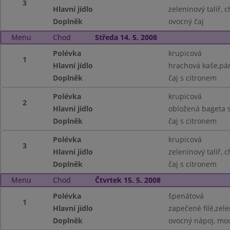
3
Hlavní jídlo
zeleninový talíř, 
Doplněk
ovocný čaj
Menu
Chod
Středa 14. 5. 2008
Polévka
krupicová
1
Hlavní jídlo
hrachová kaše,pár
Doplněk
čaj s citronem
Polévka
krupicová
2
Hlavní jídlo
obložená bageta s
Doplněk
čaj s citronem
Polévka
krupicová
3
Hlavní jídlo
zeleninový talíř, 
Doplněk
čaj s citronem
Menu
Chod
Čtvrtek 15. 5. 2008
Polévka
špenátová
1
Hlavní jídlo
zapečené filé,zel
Doplněk
ovocný nápoj, mo