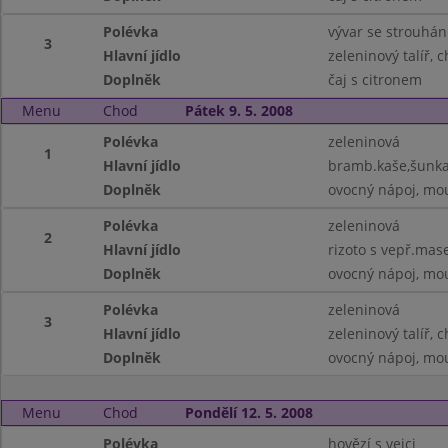
Polévka
vývar se strouhá
3
Hlavní jídlo
zeleninový talíř, 
Doplněk
čaj s citronem
Menu
Chod
Pátek 9. 5. 2008
Polévka
zeleninová
1
Hlavní jídlo
bramb.kaše,šunka
Doplněk
ovocný nápoj, mo
Polévka
zeleninová
2
Hlavní jídlo
rizoto s vepř.mase
Doplněk
ovocný nápoj, mo
Polévka
zeleninová
3
Hlavní jídlo
zeleninový talíř, 
Doplněk
ovocný nápoj, mo
Menu
Chod
Pondělí 12. 5. 2008
Polévka
hovězí s vejci