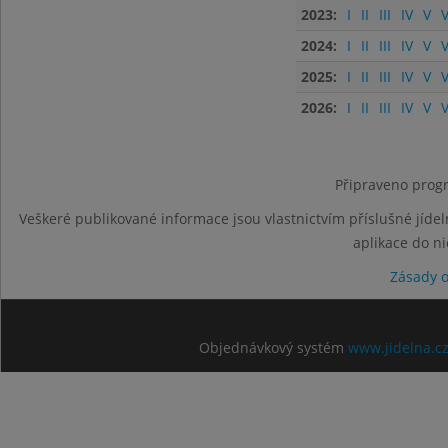
2023:
I
II
III
IV
V
V
2024:
I
II
III
IV
V
V
2025:
I
II
III
IV
V
V
2026:
I
II
III
IV
V
V
Připraveno progr
Veškeré publikované informace jsou vlastnictvím příslušné jídel
aplikace do n
Zásady 
Objednávkový systém
www.jidelna.c