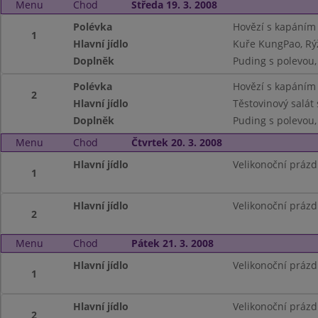
Menu
Chod
Středa 19. 3. 2008
Polévka
Hovězí s kapáním
1
Hlavní jídlo
Kuře KungPao, Rý
Doplněk
Puding s polevou,
Polévka
Hovězí s kapáním
2
Hlavní jídlo
Těstovinový salát
Doplněk
Puding s polevou,
Menu
Chod
Čtvrtek 20. 3. 2008
Hlavní jídlo
Velikonoční prázd
1
Hlavní jídlo
Velikonoční prázd
2
Menu
Chod
Pátek 21. 3. 2008
Hlavní jídlo
Velikonoční prázd
1
Hlavní jídlo
Velikonoční prázd
2