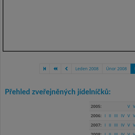
Leden 2008
Únor 2008
Přehled zveřejněných jídelníčků:
2005:
V
V
2006:
I
II
III
IV
V
V
2007:
I
II
III
IV
V
V
2008:
I
II
III
IV
V
V