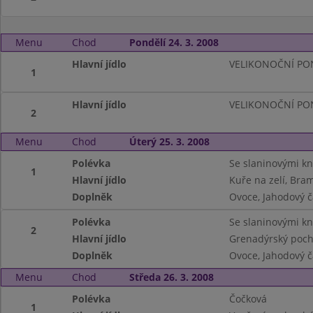
Menu
Chod
Pondělí 24. 3. 2008
Hlavní jídlo
VELIKONOČNÍ PON
1
Hlavní jídlo
VELIKONOČNÍ PON
2
Menu
Chod
Úterý 25. 3. 2008
Polévka
Se slaninovými kn
1
Hlavní jídlo
Kuře na zelí, Bra
Doplněk
Ovoce, Jahodový č
Polévka
Se slaninovými kn
2
Hlavní jídlo
Grenadýrský poch
Doplněk
Ovoce, Jahodový č
Menu
Chod
Středa 26. 3. 2008
Polévka
Čočková
1