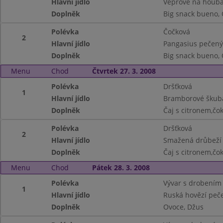
Hlavní jídlo
Vepřové na houbá
Doplněk
Big snack bueno,
Polévka
Čočková
2
Hlavní jídlo
Pangasius pečený
Doplněk
Big snack bueno,
Menu
Chod
Čtvrtek 27. 3. 2008
Polévka
Dršťková
1
Hlavní jídlo
Bramborové škub
Doplněk
Čaj s citronem,čo
Polévka
Dršťková
2
Hlavní jídlo
Smažená drůbeží 
Doplněk
Čaj s citronem,čo
Menu
Chod
Pátek 28. 3. 2008
Polévka
Vývar s drobením
1
Hlavní jídlo
Ruská hovězí peč
Doplněk
Ovoce, Džus