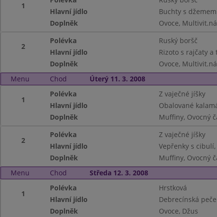
1
Hlavní jídlo
Buchty s džemem 
Doplněk
Ovoce, Multivit.ná
Polévka
Ruský boršč
2
Hlavní jídlo
Rizoto s rajčaty a
Doplněk
Ovoce, Multivit.ná
Menu
Chod
Úterý 11. 3. 2008
Polévka
Z vaječné jíšky
1
Hlavní jídlo
Obalované kalamá
Doplněk
Muffiny, Ovocný 
Polévka
Z vaječné jíšky
2
Hlavní jídlo
Vepřenky s cibulí
Doplněk
Muffiny, Ovocný č
Menu
Chod
Středa 12. 3. 2008
Polévka
Hrstková
1
Hlavní jídlo
Debrecínská peče
Doplněk
Ovoce, Džus