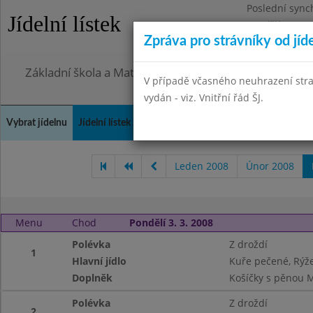
Poslední sync
Jídelní lístek
Pondělí 27.7.2
Zpráva pro strávníky od jíd
Omezení obje
Základní škola a Mateřská škola, Praha 4, Ohradní 49
V případě včasného neuhrazení str
vydán - viz. Vnitřní řád ŠJ.
Vybrat jídelnu
Jídelní lístek
Historie
Kontakty a informace
Doch
Leden 2008
Únor 2008
Menu
Chod
Pondělí 3. 3. 2008
Polévka
Z droždí
1
Hlavní jídlo
Kuře pečené, Rýž
Doplněk
Košíčky s pěnou 
Polévka
Z droždí
2