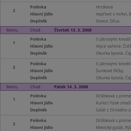
Polévka
Hrstková
2
Hlavní jídlo
Vepřové v mrkvi,
Doplněk
Ovoce, Džus
Menu
Chod
Čtvrtek 13. 3. 2008
Polévka
S játrovými knedlí
1
Hlavní jídlo
Vejce vařené, Čoč
Doplněk
Okurka kyselá, Ča
Polévka
S játrovými knedlí
2
Hlavní jídlo
Šunkové flíčky,
Doplněk
Okurka kyselá, Ča
Menu
Chod
Pátek 14. 3. 2008
Polévka
Drůbková s písm
1
Hlavní jídlo
Kuřecí řízek sma
Doplněk
Salát z čínského 
Polévka
Drůbková s písm
2
Hlavní jídlo
Mexický guláš, Rý