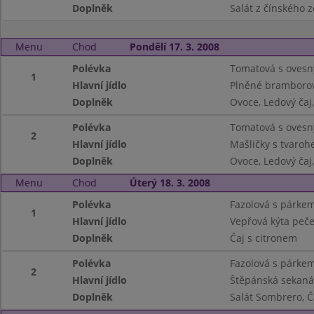
Doplněk
Salát z čínského 
Menu
Chod
Pondělí 17. 3. 2008
Polévka
Tomatová s ovesn
1
Hlavní jídlo
Plněné bramborové
Doplněk
Ovoce, Ledový čaj,
Polévka
Tomatová s ovesn
2
Hlavní jídlo
Mašličky s tvaroh
Doplněk
Ovoce, Ledový čaj,
Menu
Chod
Úterý 18. 3. 2008
Polévka
Fazolová s párke
1
Hlavní jídlo
Vepřová kýta peč
Doplněk
Čaj s citronem
Polévka
Fazolová s párke
2
Hlavní jídlo
Štěpánská sekaná
Doplněk
Salát Sombrero, Č