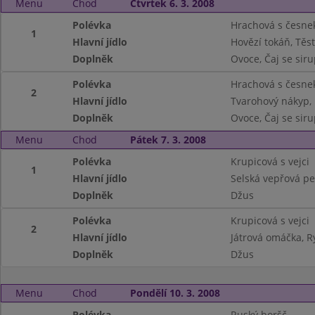
Menu
Chod
Čtvrtek 6. 3. 2008
Polévka
Hrachová s česne
1
Hlavní jídlo
Hovězí tokáň, Těs
Doplněk
Ovoce, Čaj se sir
Polévka
Hrachová s česne
2
Hlavní jídlo
Tvarohový nákyp,
Doplněk
Ovoce, Čaj se sir
Menu
Chod
Pátek 7. 3. 2008
Polévka
Krupicová s vejci
1
Hlavní jídlo
Selská vepřová pe
Doplněk
Džus
Polévka
Krupicová s vejci
2
Hlavní jídlo
Játrová omáčka, R
Doplněk
Džus
Menu
Chod
Pondělí 10. 3. 2008
Polévka
Ruský boršč