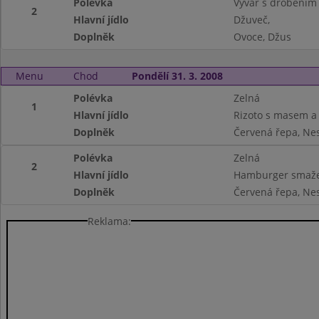
Polévka
Vývar s drobením
2
Hlavní jídlo
Džuveč,
Doplněk
Ovoce, Džus
Menu
Chod
Pondělí 31. 3. 2008
Polévka
Zelná
1
Hlavní jídlo
Rizoto s masem a 
Doplněk
Červená řepa, Nes
Polévka
Zelná
2
Hlavní jídlo
Hamburger smaže
Doplněk
Červená řepa, Nes
Reklama: