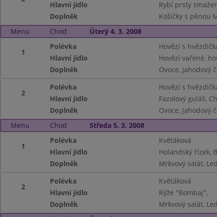
Hlavní jídlo
Rybí prsty smaže
Doplněk
Košíčky s pěnou 
Menu
Chod
Úterý 4. 3. 2008
Polévka
Hovězí s hvězdič
1
Hlavní jídlo
Hovězí vařené, h
Doplněk
Ovoce, Jahodový č
Polévka
Hovězí s hvězdič
2
Hlavní jídlo
Fazolový guláš, C
Doplněk
Ovoce, Jahodový č
Menu
Chod
Středa 5. 3. 2008
Polévka
Květáková
1
Hlavní jídlo
Holandský řízek,
Doplněk
Mrkvový salát, Led
Polévka
Květáková
2
Hlavní jídlo
Rýže "Bombaj",
Doplněk
Mrkvový salát, Led