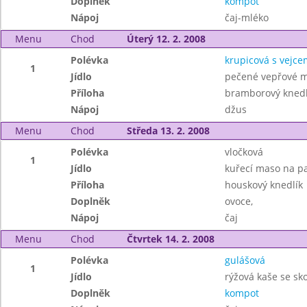
Doplněk
kompot
Nápoj
čaj-mléko
Menu
Chod
Úterý 12. 2. 2008
Polévka
krupicová s vejce
1
Jídlo
pečené vepřové m
Příloha
bramborový knedl
Nápoj
džus
Menu
Chod
Středa 13. 2. 2008
Polévka
vločková
1
Jídlo
kuřecí maso na pa
Příloha
houskový knedlík
Doplněk
ovoce,
Nápoj
čaj
Menu
Chod
Čtvrtek 14. 2. 2008
Polévka
gulášová
1
Jídlo
rýžová kaše se sko
Doplněk
kompot