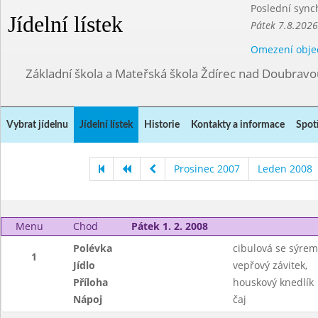
Poslední sync
Jídelní lístek
Pátek 7.8.2026
Omezení obje
Základní škola a Mateřská škola Ždírec nad Doubravo
Vybrat jídelnu
Jídelní lístek
Historie
Kontakty a informace
Spot
Prosinec 2007
Leden 2008
Menu
Chod
Pátek 1. 2. 2008
Polévka
cibulová se sýrem
1
Jídlo
vepřový závitek,
Příloha
houskový knedlík
Nápoj
čaj