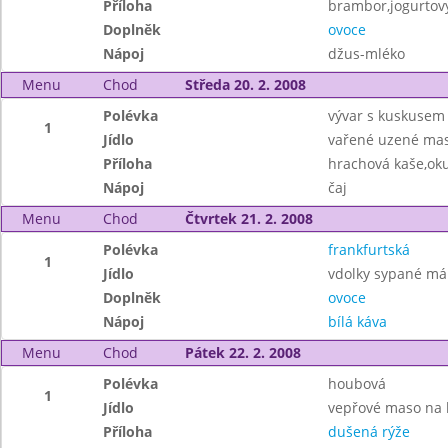
Příloha
brambor,jogurtov
Doplněk
ovoce
Nápoj
džus-mléko
Menu
Chod
Středa 20. 2. 2008
Polévka
vývar s kuskusem
1
Jídlo
vařené uzené mas
Příloha
hrachová kaše,ok
Nápoj
čaj
Menu
Chod
Čtvrtek 21. 2. 2008
Polévka
frankfurtská
1
Jídlo
vdolky sypané m
Doplněk
ovoce
Nápoj
bílá káva
Menu
Chod
Pátek 22. 2. 2008
Polévka
houbová
1
Jídlo
vepřové maso na 
Příloha
dušená rýže