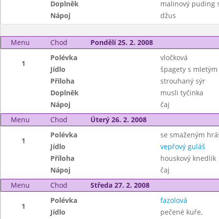
Doplněk
malinový puding 
Nápoj
džus
Menu
Chod
Pondělí 25. 2. 2008
Polévka
vločková
1
Jídlo
špagety s mletým
Příloha
strouhaný sýr
Doplněk
musli tyčinka
Nápoj
čaj
Menu
Chod
Úterý 26. 2. 2008
Polévka
se smaženým hr
1
Jídlo
vepřový guláš
Příloha
houskový knedlík
Nápoj
čaj
Menu
Chod
Středa 27. 2. 2008
Polévka
fazolová
1
Jídlo
pečené kuře,