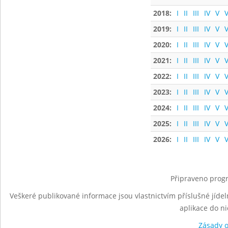
2018:
I
II
III
IV
V
V
2019:
I
II
III
IV
V
V
2020:
I
II
III
IV
V
V
2021:
I
II
III
IV
V
V
2022:
I
II
III
IV
V
V
2023:
I
II
III
IV
V
V
2024:
I
II
III
IV
V
V
2025:
I
II
III
IV
V
V
2026:
I
II
III
IV
V
V
Připraveno progr
Veškeré publikované informace jsou vlastnictvím příslušné jídel
aplikace do n
Zásady 