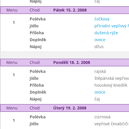
Nápoj
čaj
Menu
Chod
Pátek 15. 2. 2008
Polévka
čočková
1
Jídlo
přírodní vepřový ř
Příloha
dušená rýže
Doplněk
ovoce
Nápoj
džus
Menu
Chod
Pondělí 18. 2. 2008
Polévka
rajská
1
Jídlo
štěpánská vepřov
Příloha
houskový knedlík
Doplněk
ovoce
Nápoj
čaj
Menu
Chod
Úterý 19. 2. 2008
Polévka
cizrnová
1
Jídlo
vepřové čevabčiči