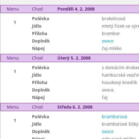
Menu
Chod
Pondělí 4. 2. 2008
Polévka
brokolicová
1
Jídlo
mletý řízek se sý
Příloha
brambor
Doplněk
ovoce
Nápoj
čaj-mléko
Menu
Chod
Úterý 5. 2. 2008
Polévka
s domácím drobe
1
Jídlo
hamburská vepřov
Příloha
houskový knedlík
Doplněk
ovoce,
Nápoj
čaj
Menu
Chod
Středa 6. 2. 2008
Polévka
bramborová
1
Jídlo
bramborové šišk
Doplněk
ovoce
Nápoj
ochucené mléko