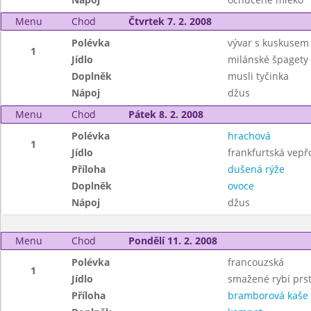
Menu
Chod
Čtvrtek 7. 2. 2008
Polévka
vývar s kuskusem
1
Jídlo
milánské špagety
Doplněk
musli tyčinka
Nápoj
džus
Menu
Chod
Pátek 8. 2. 2008
Polévka
hrachová
1
Jídlo
frankfurtská vepř
Příloha
dušená rýže
Doplněk
ovoce
Nápoj
džus
Menu
Chod
Pondělí 11. 2. 2008
Polévka
francouzská
1
Jídlo
smažené rybí prs
Příloha
bramborová kaše