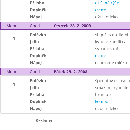
Příloha
dušená rýže
Doplněk
ovoce
Nápoj
džus-mléko
Menu
Chod
Čtvrtek 28. 2. 2008
Polévka
slepičí s nudlemi
1
Jídlo
kynuté knedlíky 
Příloha
sypané skořicí
Doplněk
ovoce
Nápoj
ochucené mléko
Menu
Chod
Pátek 29. 2. 2008
Polévka
špenátová s osm
1
Jídlo
smažené rybí filé
Příloha
brambor
Doplněk
kompot
Nápoj
džus-mléko
Reklama: