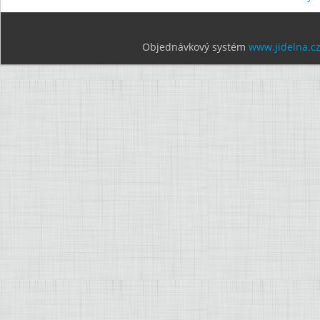
Objednávkový systém
www.jidelna.c