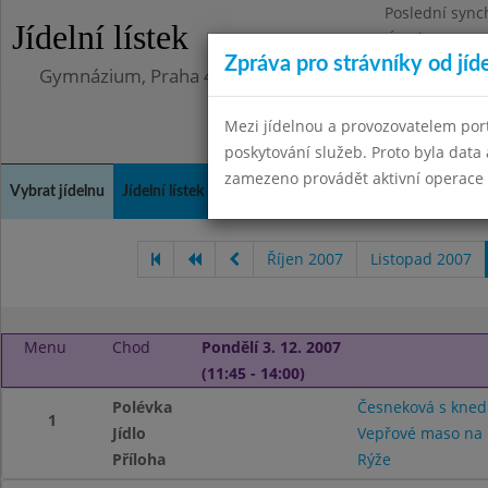
Poslední sync
Jídelní lístek
Úterý 12.5.202
Zpráva pro strávníky od jíd
Gymnázium, Praha 4, Budějovická 680
Mezi jídelnou a provozovatelem por
poskytování služeb. Proto byla dat
zamezeno provádět aktivní operace (
Vybrat jídelnu
Jídelní lístek
Historie
Kontakty a informace
Doch
Říjen 2007
Listopad 2007
Menu
Chod
Pondělí 3. 12. 2007
(11:45 - 14:00)
Polévka
Česneková s knedl
1
Jídlo
Vepřové maso na 
Příloha
Rýže