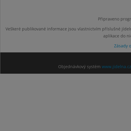
Připraveno progr
Veškeré publikované informace jsou vlastnictvím příslušné jídel
aplikace do n
Zásady 
Objednávkový systém
www.jidelna.c