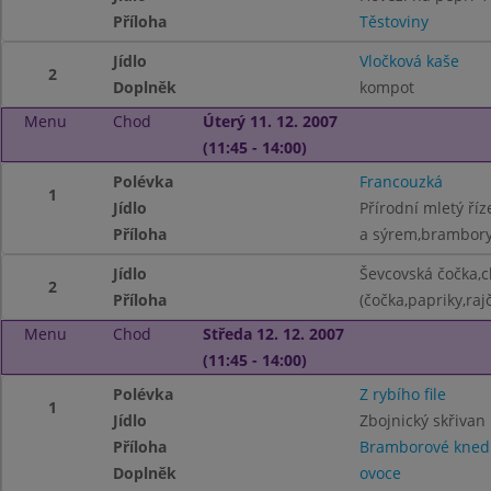
Příloha
Těstoviny
Jídlo
Vločková kaše
2
Doplněk
kompot
Menu
Chod
Úterý 11. 12. 2007
(11:45 - 14:00)
Polévka
Francouzká
1
Jídlo
Přírodní mletý říz
Příloha
a sýrem,brambor
Jídlo
Ševcovská čočka,c
2
Příloha
(čočka,papriky,raj
Menu
Chod
Středa 12. 12. 2007
(11:45 - 14:00)
Polévka
Z rybího file
1
Jídlo
Zbojnický skřivan
Příloha
Bramborové knedl
Doplněk
ovoce