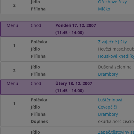
Jídlo
Ořechové řezy
2
Příloha
Mléko
Menu
Chod
Pondělí 17. 12. 2007
(11:45 - 14:00)
Polévka
Z vaječné jíšky
1
Jídlo
Hovězí maso,hou
Příloha
Houskové knedlík
Jídlo
Dušená zelenina
2
Příloha
Brambory
Menu
Chod
Úterý 18. 12. 2007
(11:45 - 14:00)
Polévka
Luštěninová
1
Jídlo
Čevapčiči
Příloha
Brambory
Doplněk
okurka,hořčice,ci
Jídlo
Zapeč.těstoviny 