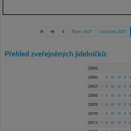
Říjen 2007
Listopad 2007
Přehled zveřejněných jídelníčků:
2005:
2006:
II
III
IV
V
V
2007:
I
II
III
IV
V
V
2008:
I
II
III
IV
V
V
2009:
I
II
III
IV
V
V
2010:
I
II
III
IV
V
V
2011:
I
II
III
IV
V
V