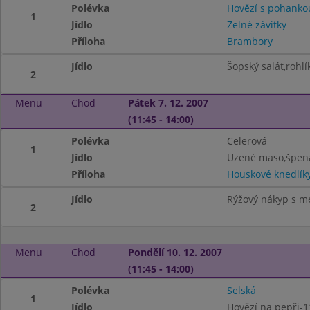
Polévka
Hovězí s pohanko
1
Jídlo
Zelné závitky
Příloha
Brambory
Jídlo
Šopský salát,rohlí
2
Menu
Chod
Pátek 7. 12. 2007
(11:45 - 14:00)
Polévka
Celerová
1
Jídlo
Uzené maso,špená
Příloha
Houskové knedlík
Jídlo
Rýžový nákyp s 
2
Menu
Chod
Pondělí 10. 12. 2007
(11:45 - 14:00)
Polévka
Selská
1
Jídlo
Hovězí na pepři-