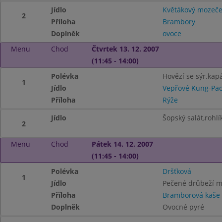
Jídlo
Květákový mozeč
2
Příloha
Brambory
Doplněk
ovoce
Menu
Chod
Čtvrtek 13. 12. 2007
(11:45 - 14:00)
Polévka
Hovězí se sýr.ka
1
Jídlo
Vepřové Kung-Pa
Příloha
Rýže
Jídlo
Šopský salát,rohlí
2
Menu
Chod
Pátek 14. 12. 2007
(11:45 - 14:00)
Polévka
Dršťková
1
Jídlo
Pečené drůbeží 
Příloha
Bramborová kaše
Doplněk
Ovocné pyré