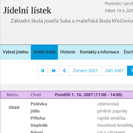
Poslední sync
Jídelní lístek
Pátek 19.6.20
Základní škola Josefa Suka a mateřská škola Křečovic
Vybrat jídelnu
Jídelní lístek
Historie
Kontakty a informace
Doch
Červen 2007
Září 2007
Ř
Menu
Chod
Pondělí 1. 10. 2007 (11:00 - 14:00)
Polévka
zeleninová
Oběd
Jídlo
plněné papriky
Příloha
rajská omáčka
Doplněk
houskové knedlík
Nápoj
caj s citronem