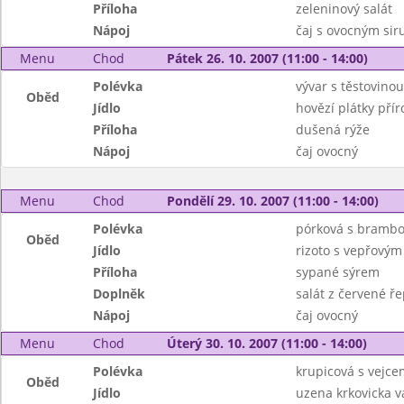
Příloha
zeleninový salát
Nápoj
čaj s ovocným si
Menu
Chod
Pátek 26. 10. 2007 (11:00 - 14:00)
Polévka
vývar s těstovinou
Oběd
Jídlo
hovězí plátky přír
Příloha
dušená rýže
Nápoj
čaj ovocný
Menu
Chod
Pondělí 29. 10. 2007 (11:00 - 14:00)
Polévka
pórková s brambo
Oběd
Jídlo
rizoto s vepřový
Příloha
sypané sýrem
Doplněk
salát z červené ř
Nápoj
čaj ovocný
Menu
Chod
Úterý 30. 10. 2007 (11:00 - 14:00)
Polévka
krupicová s vejce
Oběd
Jídlo
uzena krkovicka 