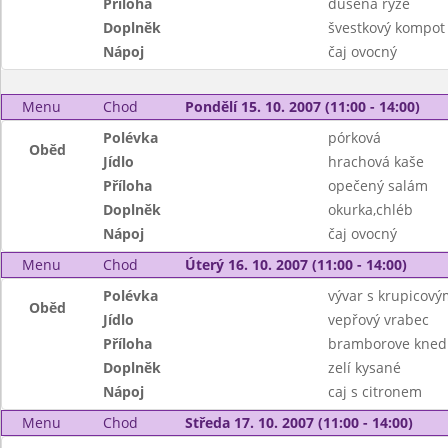
Příloha
dušená rýže
Doplněk
švestkový kompot
Nápoj
čaj ovocný
Menu
Chod
Pondělí 15. 10. 2007 (11:00 - 14:00)
Polévka
pórková
Oběd
Jídlo
hrachová kaše
Příloha
opečený salám
Doplněk
okurka,chléb
Nápoj
čaj ovocný
Menu
Chod
Úterý 16. 10. 2007 (11:00 - 14:00)
Polévka
vývar s krupicový
Oběd
Jídlo
vepřový vrabec
Příloha
bramborove knedl
Doplněk
zelí kysané
Nápoj
caj s citronem
Menu
Chod
Středa 17. 10. 2007 (11:00 - 14:00)