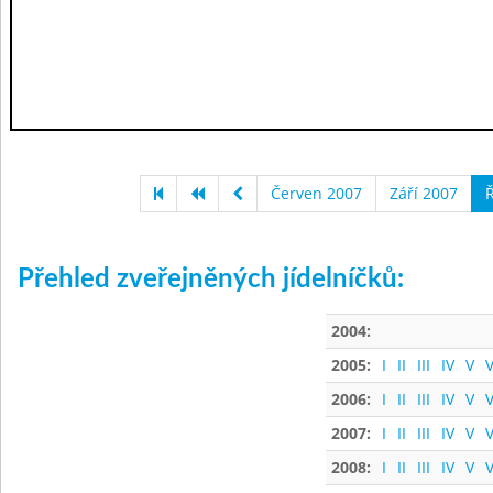
Červen 2007
Září 2007
Ř
Přehled zveřejněných jídelníčků:
2004:
2005:
I
II
III
IV
V
V
2006:
I
II
III
IV
V
V
2007:
I
II
III
IV
V
V
2008:
I
II
III
IV
V
V