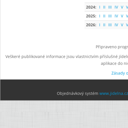
2024:
I
II
III
IV
V
V
2025:
I
II
III
IV
V
V
2026:
I
II
III
IV
V
V
Připraveno progr
Veškeré publikované informace jsou vlastnictvím příslušné jídel
aplikace do n
Zásady 
Objednávkový systém
www.jidelna.c