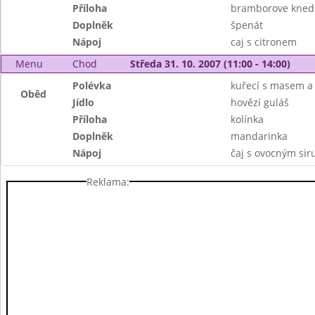
Příloha
bramborove knedl
Doplněk
špenát
Nápoj
caj s citronem
Menu
Chod
Středa 31. 10. 2007 (11:00 - 14:00)
Polévka
kuřecí s masem a
Oběd
Jídlo
hovězí guláš
Příloha
kolínka
Doplněk
mandarinka
Nápoj
čaj s ovocným si
Reklama: