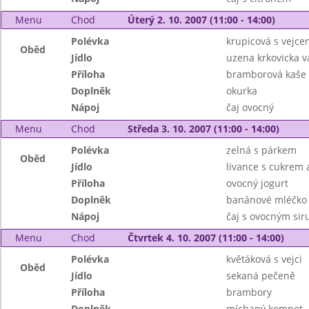
Menu
Chod
Úterý 2. 10. 2007 (11:00 - 14:00)
Polévka
krupicová s vejce
Oběd
Jídlo
uzena krkovicka 
Příloha
bramborová kaše
Doplněk
okurka
Nápoj
čaj ovocný
Menu
Chod
Středa 3. 10. 2007 (11:00 - 14:00)
Polévka
zelná s párkem
Oběd
Jídlo
livance s cukrem a
Příloha
ovocný jogurt
Doplněk
banánové mléčko
Nápoj
čaj s ovocným si
Menu
Chod
Čtvrtek 4. 10. 2007 (11:00 - 14:00)
Polévka
květáková s vejci
Oběd
Jídlo
sekaná pečeně
Příloha
brambory
Doplněk
míchaný kompot