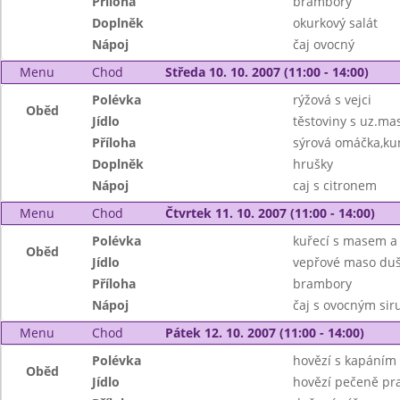
Příloha
brambory
Doplněk
okurkový salát
Nápoj
čaj ovocný
Menu
Chod
Středa 10. 10. 2007 (11:00 - 14:00)
Polévka
rýžová s vejci
Oběd
Jídlo
těstoviny s uz.m
Příloha
sýrová omáčka,ku
Doplněk
hrušky
Nápoj
caj s citronem
Menu
Chod
Čtvrtek 11. 10. 2007 (11:00 - 14:00)
Polévka
kuřecí s masem a
Oběd
Jídlo
vepřové maso duš
Příloha
brambory
Nápoj
čaj s ovocným si
Menu
Chod
Pátek 12. 10. 2007 (11:00 - 14:00)
Polévka
hovězí s kapáním
Oběd
Jídlo
hovězí pečeně pr