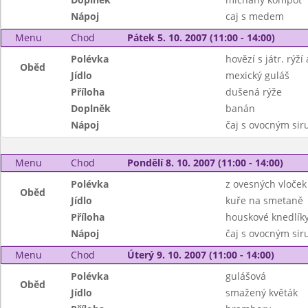
Nápoj
caj s medem
Menu
Chod
Pátek 5. 10. 2007 (11:00 - 14:00)
Polévka
hovězí s játr. rýž
Oběd
Jídlo
mexický guláš
Příloha
dušená rýže
Doplněk
banán
Nápoj
čaj s ovocným si
Menu
Chod
Pondělí 8. 10. 2007 (11:00 - 14:00)
Polévka
z ovesných vloček
Oběd
Jídlo
kuře na smetaně
Příloha
houskové knedlík
Nápoj
čaj s ovocným si
Menu
Chod
Úterý 9. 10. 2007 (11:00 - 14:00)
Polévka
gulášová
Oběd
Jídlo
smažený květák