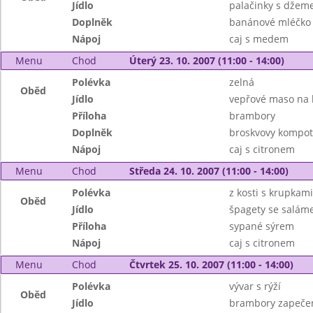
Jídlo
palačinky s dže
Doplněk
banánové mléčko
Nápoj
caj s medem
Menu
Chod
Úterý 23. 10. 2007 (11:00 - 14:00)
Polévka
zelná
Oběd
Jídlo
vepřové maso na
Příloha
brambory
Doplněk
broskvovy kompot
Nápoj
caj s citronem
Menu
Chod
Středa 24. 10. 2007 (11:00 - 14:00)
Polévka
z kosti s krupka
Oběd
Jídlo
špagety se salá
Příloha
sypané sýrem
Nápoj
caj s citronem
Menu
Chod
Čtvrtek 25. 10. 2007 (11:00 - 14:00)
Polévka
vývar s rýží
Oběd
Jídlo
brambory zapeče