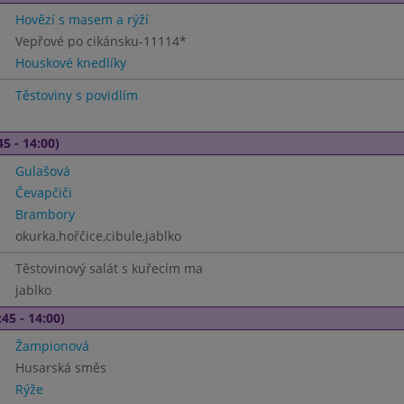
Hovězí s masem a rýží
Vepřové po cikánsku-11114*
Houskové knedlíky
Těstoviny s povidlím
45 - 14:00)
Gulašová
Čevapčiči
Brambory
okurka,hořčice,cibule,jablko
Těstovinový salát s kuřecím ma
jablko
45 - 14:00)
Žampionová
Husarská směs
Rýže