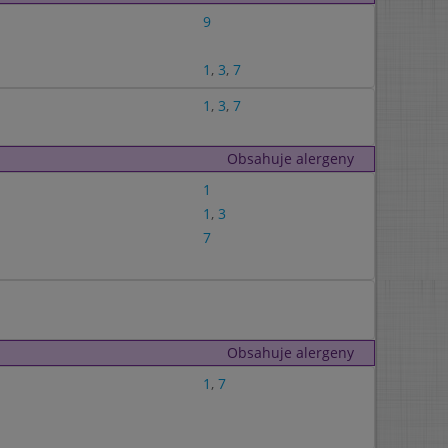
9
1
,
3
,
7
1
,
3
,
7
Obsahuje alergeny
1
1
,
3
7
Obsahuje alergeny
1
,
7