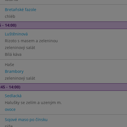
Bretaňské fazole
chléb
 - 14:00)
Luštěninová
Rizoto s masem a zeleninou
zeleninový salát
Bílá káva
Haše
Brambory
zeleninový salát
45 - 14:00)
Sedlacká
Halušky se zelím a uzeným m.
ovoce
Sojové maso po čínsku
rýže