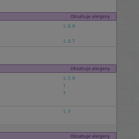
Obsahuje alergeny
1
,
3
,
9
1
,
3
,
7
Obsahuje alergeny
1
,
7
,
9
1
7
1
,
7
Obsahuje alergeny