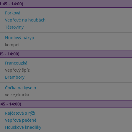
1:45 - 14:00)
Porková
Vepřové na houbách
Těstoviny
Nudlový nákyp
kompot
45 - 14:00)
Francouzká
Vepřový špíz
Brambory
Čočka na kyselo
vejce,okurka
45 - 14:00)
Rajčatová s rýží
Vepřová pečeně
Houskové knedlíky