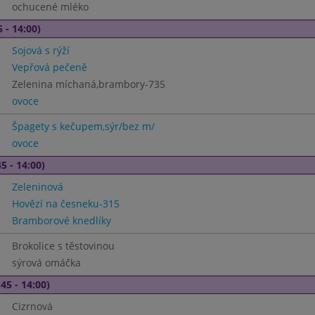
ochucené mléko
 - 14:00)
Sojová s rýží
Vepřová pečeně
Zelenina míchaná,brambory-735
ovoce
Špagety s kečupem,sýr/bez m/
ovoce
5 - 14:00)
Zeleninová
Hovězí na česneku-315
Bramborové knedlíky
Brokolice s těstovinou
sýrová omáčka
45 - 14:00)
Cizrnová