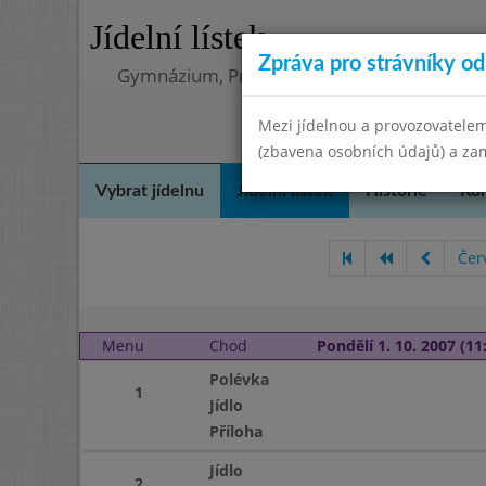
Jídelní lístek
Zpráva pro strávníky od 
Gymnázium, Praha 4, Budějovická 680
Mezi jídelnou a provozovatelem
(zbavena osobních údajů) a zam
Vybrat jídelnu
Jídelní lístek
Historie
Kon
Čer
Menu
Chod
Pondělí 1. 10. 2007 (11:
Polévka
1
Jídlo
Příloha
Jídlo
2