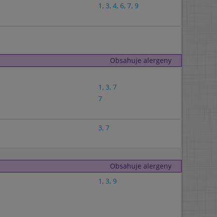
1
,
3
,
4
,
6
,
7
,
9
Obsahuje alergeny
1
,
3
,
7
7
3
,
7
Obsahuje alergeny
1
,
3
,
9