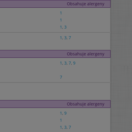
Obsahuje alergeny
1
1
1
,
3
1
,
3
,
7
Obsahuje alergeny
1
,
3
,
7
,
9
7
Obsahuje alergeny
1
,
9
1
1
,
3
,
7