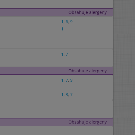
Obsahuje alergeny
1
,
6
,
9
1
1
,
7
Obsahuje alergeny
1
,
7
,
9
1
,
3
,
7
Obsahuje alergeny