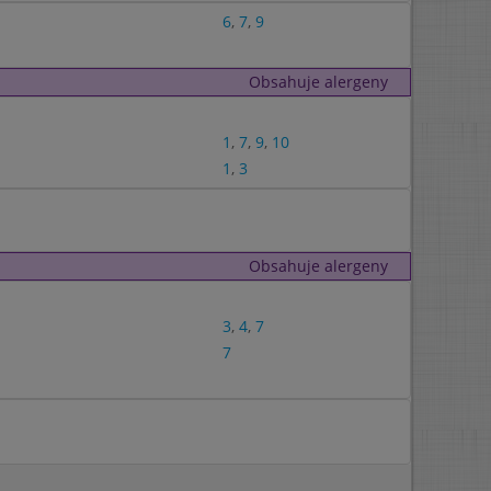
6
,
7
,
9
Obsahuje alergeny
1
,
7
,
9
,
10
1
,
3
Obsahuje alergeny
3
,
4
,
7
7