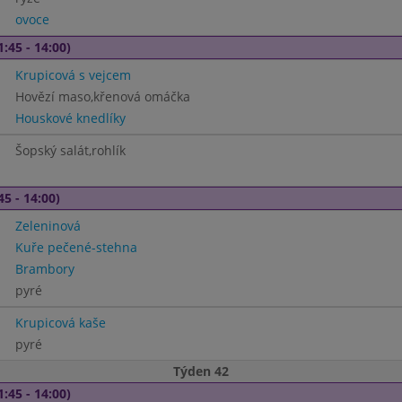
ovoce
1:45 - 14:00)
Krupicová s vejcem
Hovězí maso,křenová omáčka
Houskové knedlíky
Šopský salát,rohlík
45 - 14:00)
Zeleninová
Kuře pečené-stehna
Brambory
pyré
Krupicová kaše
pyré
Týden 42
1:45 - 14:00)