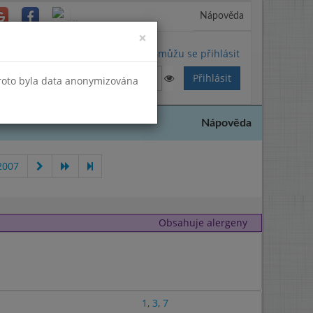
Nápověda
Close
×
Nemůžu se přihlásit
Proto byla data anonymizována
Nápověda
2007
Obsahuje alergeny
1
,
3
,
7