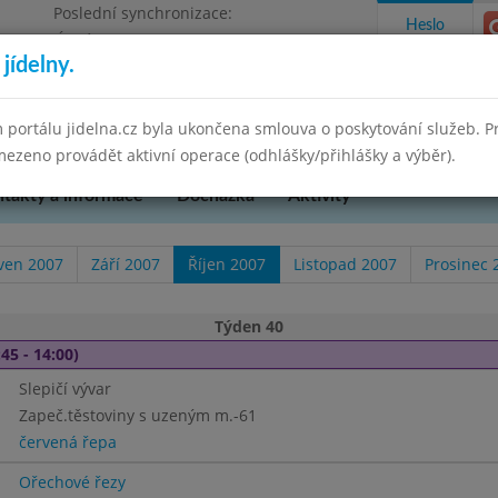
Poslední synchronizace:
Heslo
Úterý 12.5.2026 8:35
jídelny.
 portálu jidelna.cz byla ukončena smlouva o poskytování služeb. 
ezeno provádět aktivní operace (odhlášky/přihlášky a výběr).
takty a informace
Docházka
Aktivity
ven 2007
Září 2007
Říjen 2007
Listopad 2007
Prosinec 
Týden 40
45 - 14:00)
Slepičí vývar
Zapeč.těstoviny s uzeným m.-61
červená řepa
Ořechové řezy