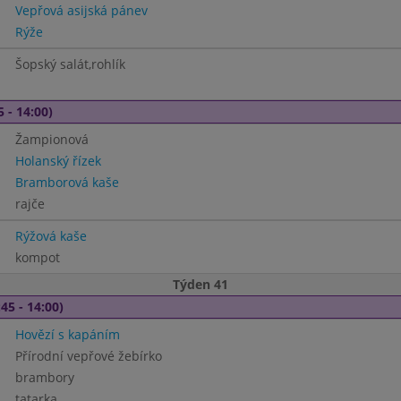
Vepřová asijská pánev
Rýže
Šopský salát,rohlík
5 - 14:00)
Žampionová
Holanský řízek
Bramborová kaše
rajče
Rýžová kaše
kompot
Týden 41
45 - 14:00)
Hovězí s kapáním
Přírodní vepřové žebírko
brambory
tatarka