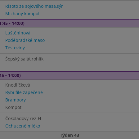
Risoto ze sojového masa,sýr
Míchaný kompot
1:45 - 14:00)
Luštěninová
Poděbradské maso
Těstoviny
Šopský salát,rohlík
45 - 14:00)
Knedlíčková
Rybí file zapečené
Brambory
Kompot
Čokoladový řez-H
Ochucené mléko
Týden 43