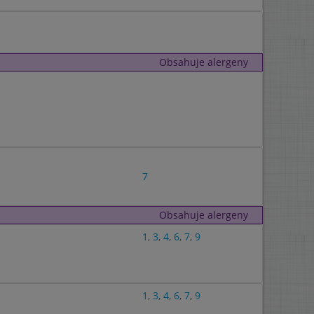
Obsahuje alergeny
7
Obsahuje alergeny
1
,
3
,
4
,
6
,
7
,
9
1
,
3
,
4
,
6
,
7
,
9