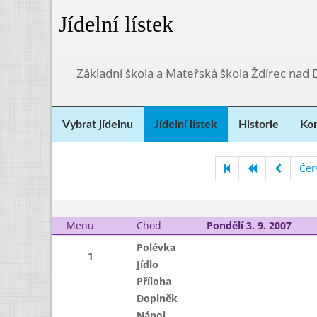
Jídelní lístek
Základní škola a Mateřská škola Ždírec nad
Vybrat jídelnu
Jídelní lístek
Historie
Kon
Čer
Menu
Chod
Pondělí 3. 9. 2007
Polévka
1
Jídlo
Příloha
Doplněk
Nápoj