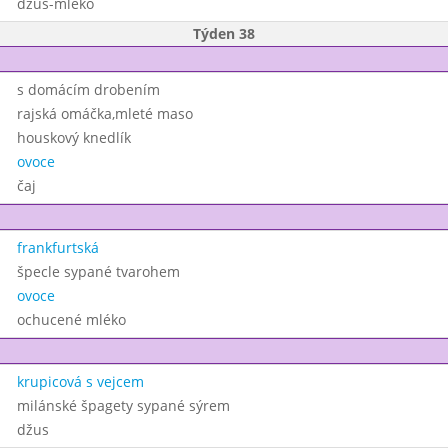
džus-mléko
Týden 38
s domácím drobením
rajská omáčka,mleté maso
houskový knedlík
ovoce
čaj
frankfurtská
špecle sypané tvarohem
ovoce
ochucené mléko
krupicová s vejcem
milánské špagety sypané sýrem
džus