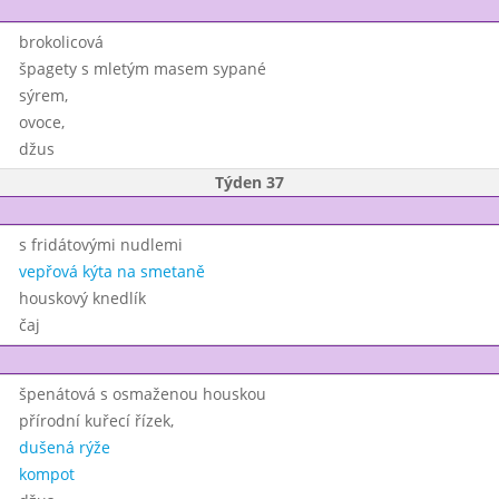
brokolicová
špagety s mletým masem sypané
sýrem,
ovoce,
džus
Týden 37
s fridátovými nudlemi
vepřová kýta na smetaně
houskový knedlík
čaj
špenátová s osmaženou houskou
přírodní kuřecí řízek,
dušená rýže
kompot