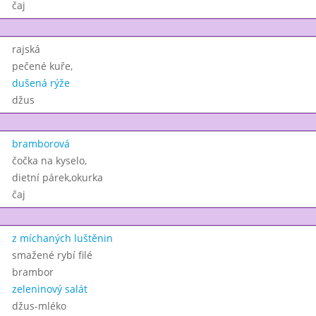
čaj
rajská
pečené kuře,
dušená rýže
džus
bramborová
čočka na kyselo,
dietní párek,okurka
čaj
z míchaných luštěnin
smažené rybí filé
brambor
zeleninový salát
džus-mléko