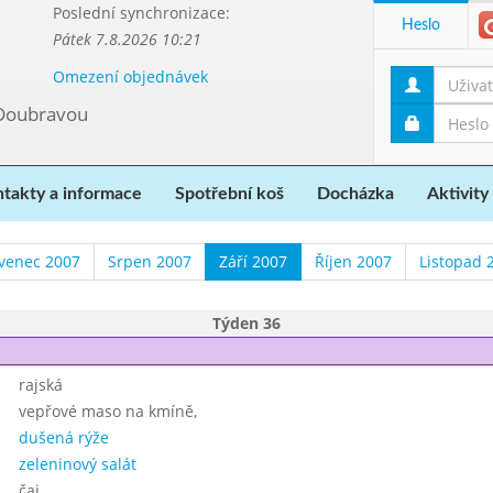
Poslední synchronizace:
Heslo
Pátek 7.8.2026 10:21
Omezení objednávek
 Doubravou
takty a informace
Spotřební koš
Docházka
Aktivity
venec 2007
Srpen 2007
Září 2007
Říjen 2007
Listopad 
Týden 36
rajská
vepřové maso na kmíně,
dušená rýže
zeleninový salát
čaj