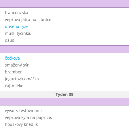
francouzská
vepřová játra na cibulce
dušená rýže
musli tyčinka,
džus
čočková
smažený sýr,
brambor
jogurtová omáčka
čaj-mléko
Týden 39
vývar s těstovinami
vepřová kýta na paprice,
houskový knedlík