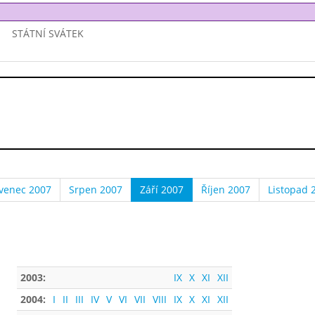
STÁTNÍ SVÁTEK
venec 2007
Srpen 2007
Září 2007
Říjen 2007
Listopad 
2003:
IX
X
XI
XII
2004:
I
II
III
IV
V
VI
VII
VIII
IX
X
XI
XII