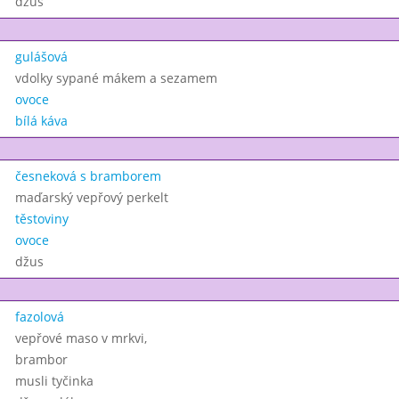
džus
gulášová
vdolky sypané mákem a sezamem
ovoce
bílá káva
česneková s bramborem
maďarský vepřový perkelt
těstoviny
ovoce
džus
fazolová
vepřové maso v mrkvi,
brambor
musli tyčinka