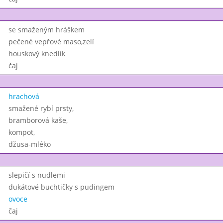
se smaženým hráškem
pečené vepřové maso,zelí
houskový knedlík
čaj
hrachová
smažené rybí prsty,
bramborová kaše,
kompot,
džusa-mléko
slepičí s nudlemi
dukátové buchtičky s pudingem
ovoce
čaj