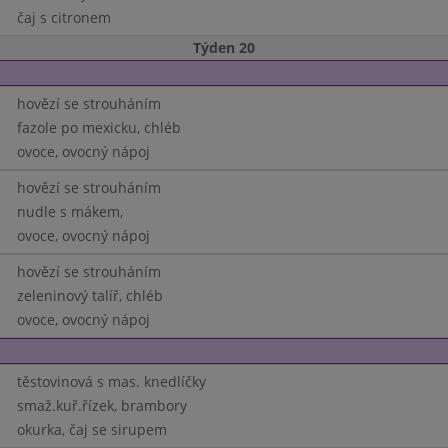
čaj s citronem
Týden 20
hovězí se strouháním
fazole po mexicku, chléb
ovoce, ovocný nápoj
hovězí se strouháním
nudle s mákem,
ovoce, ovocný nápoj
hovězí se strouháním
zeleninový talíř, chléb
ovoce, ovocný nápoj
těstovinová s mas. knedlíčky
smaž.kuř.řízek, brambory
okurka, čaj se sirupem