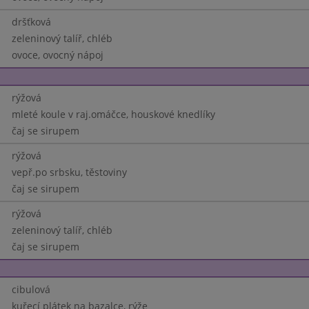
dršťková
zeleninový talíř, chléb
ovoce, ovocný nápoj
rýžová
mleté koule v raj.omáčce, houskové knedlíky
čaj se sirupem
rýžová
vepř.po srbsku, těstoviny
čaj se sirupem
rýžová
zeleninový talíř, chléb
čaj se sirupem
cibulová
kuřecí plátek na bazalce, rýže