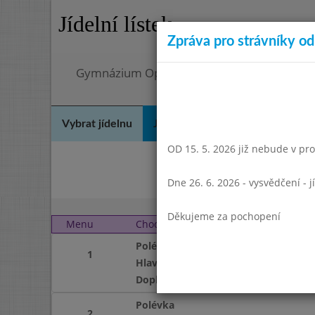
Jídelní lístek
Zpráva pro strávníky od 
Gymnázium Opatov, Praha 4, Konstantinov
Vybrat jídelnu
Jídelní lístek
Historie
Kon
OD 15. 5. 2026 již nebude v prov
Bř
Dne 26. 6. 2026 - vysvědčení - 
Děkujeme za pochopení
Menu
Chod
Středa 2. 5. 2007
Polévka
1
Hlavní jídlo
Doplněk
Polévka
2