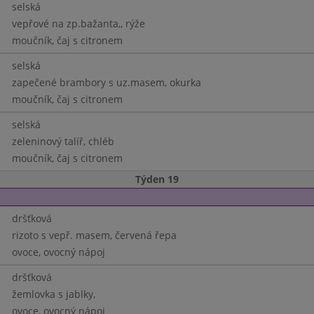
selská
vepřové na zp.bažanta,, rýže
moučník, čaj s citronem
selská
zapečené brambory s uz.masem, okurka
moučník, čaj s citronem
selská
zeleninový talíř, chléb
moučník, čaj s citronem
Týden 19
dršťková
rizoto s vepř. masem, červená řepa
ovoce, ovocný nápoj
dršťková
žemlovka s jablky,
ovoce, ovocný nápoj