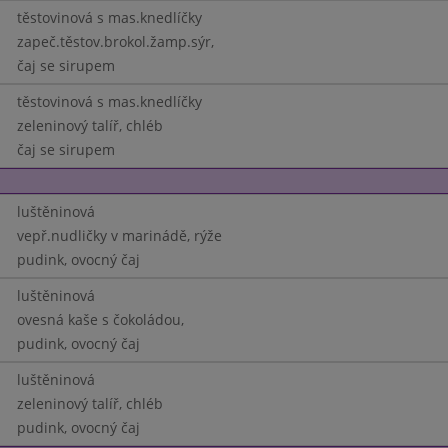
těstovinová s mas.knedlíčky
zapeč.těstov.brokol.žamp.sýr,
čaj se sirupem
těstovinová s mas.knedlíčky
zeleninový talíř, chléb
čaj se sirupem
luštěninová
vepř.nudličky v marinádě, rýže
pudink, ovocný čaj
luštěninová
ovesná kaše s čokoládou,
pudink, ovocný čaj
luštěninová
zeleninový talíř, chléb
pudink, ovocný čaj