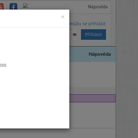
Nápověda
Close
×
Nemůžu se přihlásit
Nápověda
 388
2007