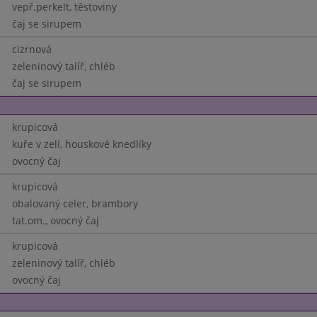
vepř.perkelt, těstoviny
čaj se sirupem
cizrnová
zeleninový talíř, chléb
čaj se sirupem
krupicová
kuře v zelí, houskové knedlíky
ovocný čaj
krupicová
obalovaný celer, brambory
tat.om., ovocný čaj
krupicová
zeleninový talíř, chléb
ovocný čaj