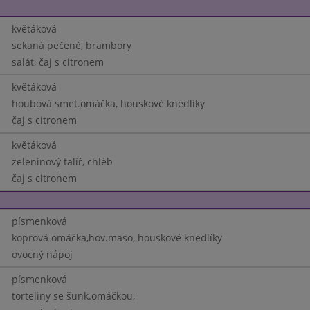
květáková
sekaná pečeně, brambory
salát, čaj s citronem
květáková
houbová smet.omáčka, houskové knedlíky
čaj s citronem
květáková
zeleninový talíř, chléb
čaj s citronem
písmenková
koprová omáčka,hov.maso, houskové knedlíky
ovocný nápoj
písmenková
torteliny se šunk.omáčkou,