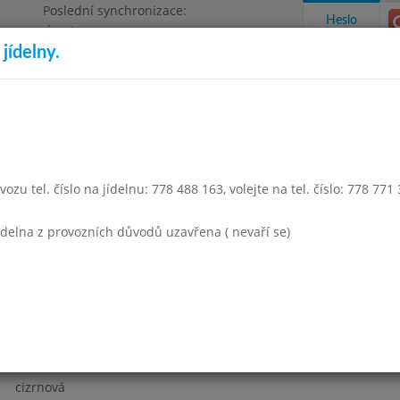
Poslední synchronizace:
Heslo
Úterý 4.8.2026 12:59
jídelny.
Omezení objednávek
a 1500
takty a informace
Docházka
Aktivity
ozu tel. číslo na jídelnu: 778 488 163, volejte na tel. číslo: 778 771
ezen 2007
Duben 2007
Květen 2007
Červen 2007
Září 
jídelna z provozních důvodů uzavřena ( nevaří se)
Týden 18
cizrnová
filé smažené, brambory,kečup
čaj se sirupem
cizrnová