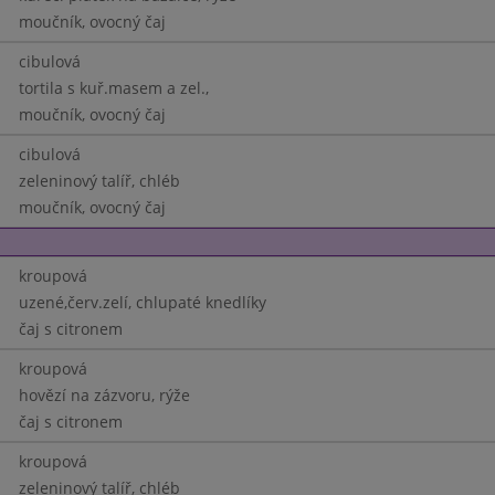
moučník, ovocný čaj
cibulová
tortila s kuř.masem a zel.,
moučník, ovocný čaj
cibulová
zeleninový talíř, chléb
moučník, ovocný čaj
kroupová
uzené,červ.zelí, chlupaté knedlíky
čaj s citronem
kroupová
hovězí na zázvoru, rýže
čaj s citronem
kroupová
zeleninový talíř, chléb