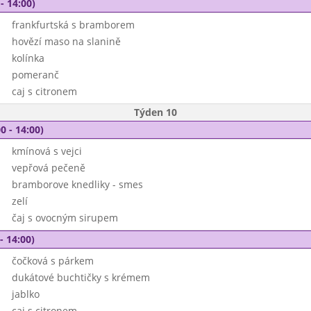
- 14:00)
frankfurtská s bramborem
hovězí maso na slanině
kolínka
pomeranč
caj s citronem
Týden 10
0 - 14:00)
kmínová s vejci
vepřová pečeně
bramborove knedliky - smes
zelí
čaj s ovocným sirupem
- 14:00)
čočková s párkem
dukátové buchtičky s krémem
jablko
caj s citronem