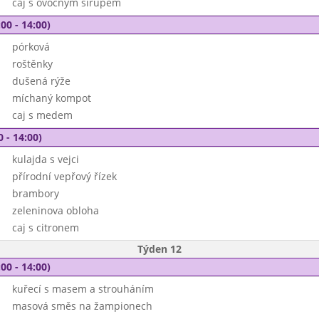
čaj s ovocným sirupem
00 - 14:00)
pórková
roštěnky
dušená rýže
míchaný kompot
caj s medem
0 - 14:00)
kulajda s vejci
přírodní vepřový řízek
brambory
zeleninova obloha
caj s citronem
Týden 12
00 - 14:00)
kuřecí s masem a strouháním
masová směs na žampionech