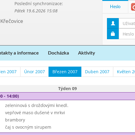
Poslední synchronizace:
Heslo
Pátek 19.6.2026 15:08
 Křečovice
takty a informace
Docházka
Aktivity
den 2007
Únor 2007
Březen 2007
Duben 2007
Květen 2
Týden 09
0 - 14:00)
zeleninová s drožďovými knedl.
vepřové maso dušené v mrkvi
brambory
čaj s ovocným sirupem