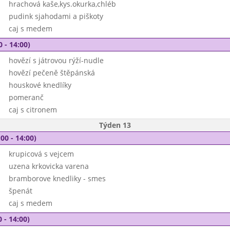
hrachová kaše,kys.okurka,chléb
pudink sjahodami a piškoty
caj s medem
0 - 14:00)
hovězí s játrovou rýží-nudle
hovězí pečeně štěpánská
houskové knedlíky
pomeranč
caj s citronem
Týden 13
00 - 14:00)
krupicová s vejcem
uzena krkovicka varena
bramborove knedliky - smes
špenát
caj s medem
 - 14:00)