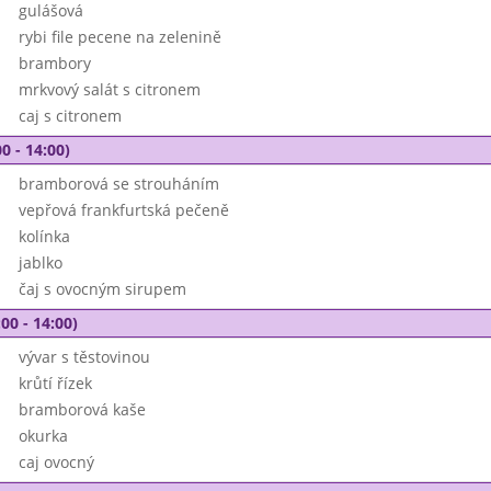
gulášová
rybi file pecene na zelenině
brambory
mrkvový salát s citronem
caj s citronem
0 - 14:00)
bramborová se strouháním
vepřová frankfurtská pečeně
kolínka
jablko
čaj s ovocným sirupem
00 - 14:00)
vývar s těstovinou
krůtí řízek
bramborová kaše
okurka
caj ovocný