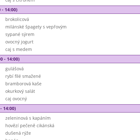
 - 14:00)
brokolicová
milánské špagety s vepřovým
sypané sýrem
ovocný jogurt
caj s medem
0 - 14:00)
gulášová
rybí filé smažené
bramborová kaše
okurkový salát
caj ovocný
- 14:00)
zeleninová s kapáním
hovězí pečeně cikánská
dušená rýže