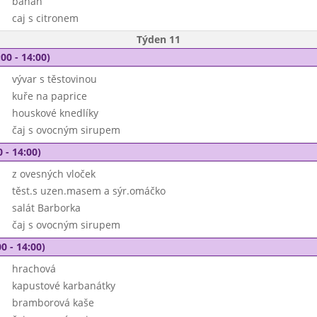
banán
caj s citronem
Týden 11
00 - 14:00)
vývar s těstovinou
kuře na paprice
houskové knedlíky
čaj s ovocným sirupem
 - 14:00)
z ovesných vloček
těst.s uzen.masem a sýr.omáčko
salát Barborka
čaj s ovocným sirupem
0 - 14:00)
hrachová
kapustové karbanátky
bramborová kaše