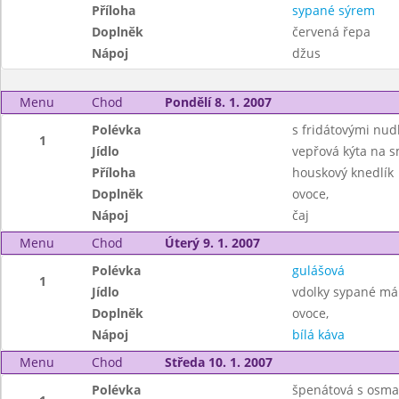
Příloha
sypané sýrem
Doplněk
červená řepa
Nápoj
džus
Menu
Chod
Pondělí 8. 1. 2007
Polévka
s fridátovými nud
1
Jídlo
vepřová kýta na 
Příloha
houskový knedlík
Doplněk
ovoce,
Nápoj
čaj
Menu
Chod
Úterý 9. 1. 2007
Polévka
gulášová
1
Jídlo
vdolky sypané m
Doplněk
ovoce,
Nápoj
bílá káva
Menu
Chod
Středa 10. 1. 2007
Polévka
špenátová s osma