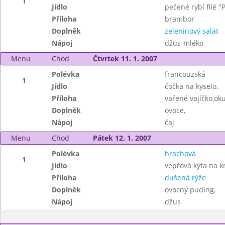
1
Jídlo
pečené rybí filé 
Příloha
brambor
Doplněk
zeleninový salát
Nápoj
džus-mléko
Menu
Chod
Čtvrtek 11. 1. 2007
Polévka
francouzská
1
Jídlo
čočka na kyselo,
Příloha
vařené vajíčko,ok
Doplněk
ovoce,
Nápoj
čaj
Menu
Chod
Pátek 12. 1. 2007
Polévka
hrachová
1
Jídlo
vepřová kýta na 
Příloha
dušená rýže
Doplněk
ovocný puding,
Nápoj
džus