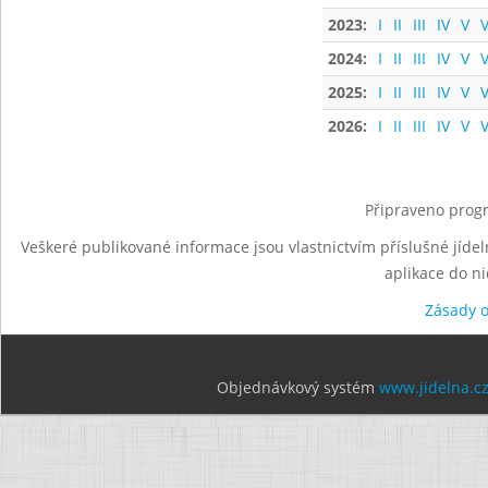
2023:
I
II
III
IV
V
V
2024:
I
II
III
IV
V
V
2025:
I
II
III
IV
V
V
2026:
I
II
III
IV
V
V
Připraveno progr
Veškeré publikované informace jsou vlastnictvím příslušné jídel
aplikace do n
Zásady 
Objednávkový systém
www.jidelna.c