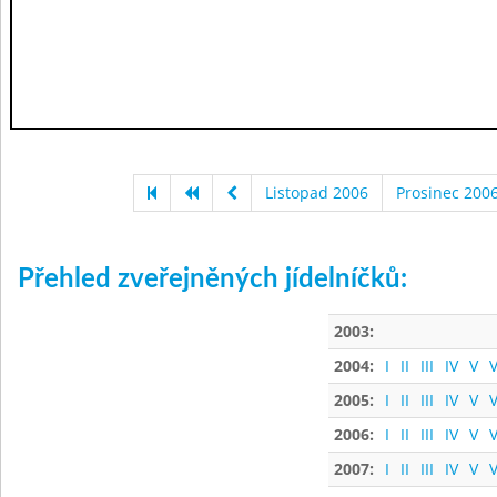
Listopad 2006
Prosinec 200
Přehled zveřejněných jídelníčků:
2003:
2004:
I
II
III
IV
V
V
2005:
I
II
III
IV
V
V
2006:
I
II
III
IV
V
V
2007:
I
II
III
IV
V
V