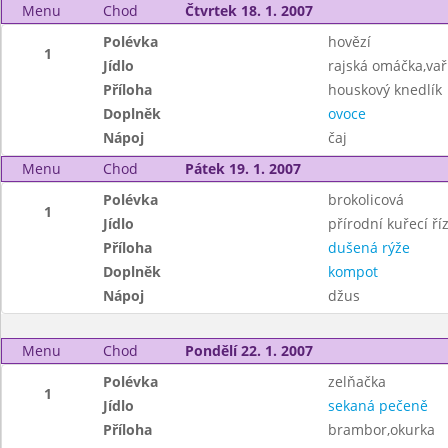
Menu
Chod
Čtvrtek 18. 1. 2007
Polévka
hovězí
1
Jídlo
rajská omáčka,va
Příloha
houskový knedlík
Doplněk
ovoce
Nápoj
čaj
Menu
Chod
Pátek 19. 1. 2007
Polévka
brokolicová
1
Jídlo
přírodní kuřecí ří
Příloha
dušená rýže
Doplněk
kompot
Nápoj
džus
Menu
Chod
Pondělí 22. 1. 2007
Polévka
zelňačka
1
Jídlo
sekaná pečeně
Příloha
brambor,okurka