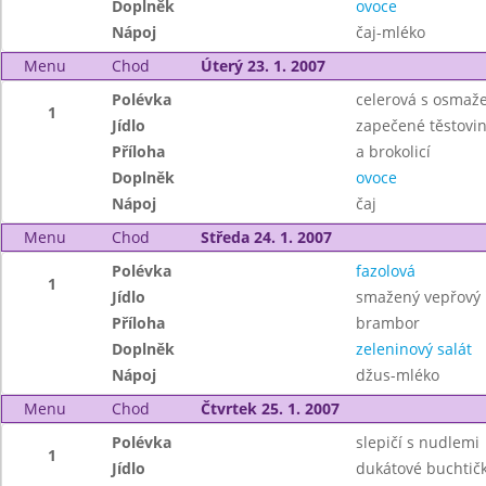
Doplněk
ovoce
Nápoj
čaj-mléko
Menu
Chod
Úterý 23. 1. 2007
Polévka
celerová s osmaž
1
Jídlo
zapečené těstovi
Příloha
a brokolicí
Doplněk
ovoce
Nápoj
čaj
Menu
Chod
Středa 24. 1. 2007
Polévka
fazolová
1
Jídlo
smažený vepřový 
Příloha
brambor
Doplněk
zeleninový salát
Nápoj
džus-mléko
Menu
Chod
Čtvrtek 25. 1. 2007
Polévka
slepičí s nudlemi
1
Jídlo
dukátové buchtič