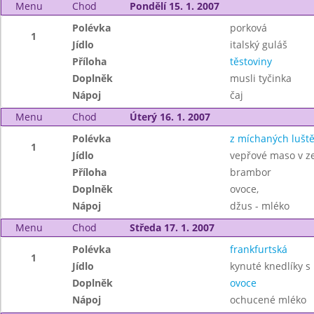
Menu
Chod
Pondělí 15. 1. 2007
Polévka
porková
1
Jídlo
italský guláš
Příloha
těstoviny
Doplněk
musli tyčinka
Nápoj
čaj
Menu
Chod
Úterý 16. 1. 2007
Polévka
z míchaných lušt
1
Jídlo
vepřové maso v ze
Příloha
brambor
Doplněk
ovoce,
Nápoj
džus - mléko
Menu
Chod
Středa 17. 1. 2007
Polévka
frankfurtská
1
Jídlo
kynuté knedlíky 
Doplněk
ovoce
Nápoj
ochucené mléko