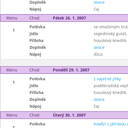
Doplněk
ovoce
Nápoj
čaj
Menu
Chod
Pátek 26. 1. 2007
Polévka
se smaženým hr
1
Jídlo
segedinský guláš,
Příloha
houskový knedlík
Doplněk
ovoce
Nápoj
džus
Menu
Chod
Pondělí 29. 1. 2007
Polévka
z vaječné jíšky
1
Jídlo
poděbradská vepř
Příloha
houskový knedlík
Doplněk
ovoce
Nápoj
čaj
Menu
Chod
Úterý 30. 1. 2007
Polévka
hovězí s játrovou 
1