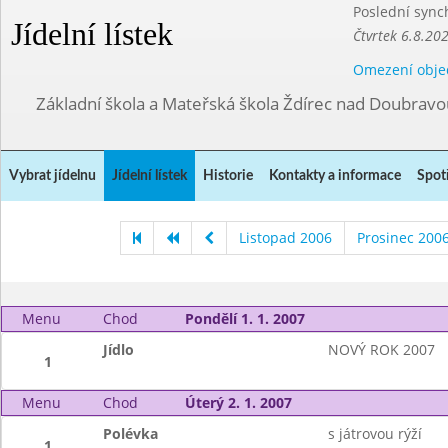
Poslední sync
Jídelní lístek
Čtvrtek 6.8.20
Omezení obje
Základní škola a Mateřská škola Ždírec nad Doubravo
Vybrat jídelnu
Jídelní lístek
Historie
Kontakty a informace
Spot
Listopad 2006
Prosinec 200
Menu
Chod
Pondělí 1. 1. 2007
Jídlo
NOVÝ ROK 2007
1
Menu
Chod
Úterý 2. 1. 2007
Polévka
s játrovou rýží
1