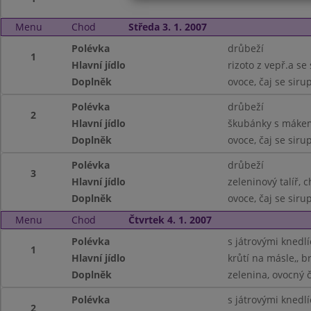
Menu
Chod
Středa 3. 1. 2007
Polévka
drůbeží
1
Hlavní jídlo
rizoto z vepř.a se
Doplněk
ovoce, čaj se sir
Polévka
drůbeží
2
Hlavní jídlo
škubánky s máke
Doplněk
ovoce, čaj se sir
Polévka
drůbeží
3
Hlavní jídlo
zeleninový talíř, 
Doplněk
ovoce, čaj se sir
Menu
Chod
Čtvrtek 4. 1. 2007
Polévka
s játrovými knedlí
1
Hlavní jídlo
krůtí na másle,, 
Doplněk
zelenina, ovocný č
Polévka
s játrovými knedlí
2