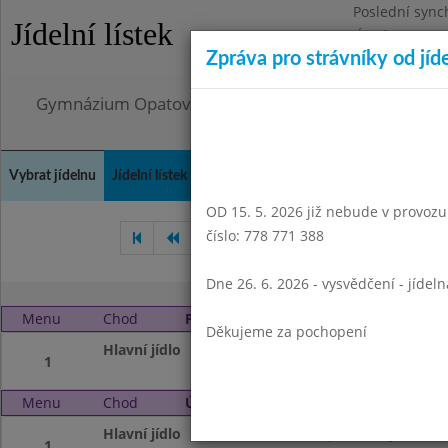
Poslední sync
Jídelní lístek
Úterý 4.8.2026
Zpráva pro strávníky od jíd
Omezení obje
Gymnázium Opatov, Praha 4, Konstantinova 1500
Vybrat jídelnu
Jídelní lístek
Historie
Kontakty a informace
Doch
OD 15. 5. 2026 již nebude v provozu t
číslo: 778 771 388
Listopad 2006
Prosinec 200
Dne 26. 6. 2026 - vysvědčení - jídel
Menu
Chod
Pondělí 1. 1. 2007
Děkujeme za pochopení
Hlavní jídlo
prázdniny,
1
Menu
Chod
Úterý 2. 1. 2007
Hlavní jídlo
prázdniny,
1