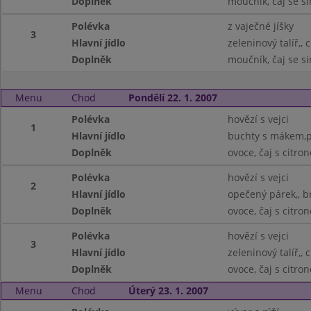
Doplněk
moučník, čaj se s
Polévka
z vaječné jíšky
3
Hlavní jídlo
zeleninový talíř,, 
Doplněk
moučník, čaj se s
Menu
Chod
Pondělí 22. 1. 2007
Polévka
hovězí s vejci
1
Hlavní jídlo
buchty s mákem,p
Doplněk
ovoce, čaj s citro
Polévka
hovězí s vejci
2
Hlavní jídlo
opečený párek,, 
Doplněk
ovoce, čaj s citro
Polévka
hovězí s vejci
3
Hlavní jídlo
zeleninový talíř,, 
Doplněk
ovoce, čaj s citro
Menu
Chod
Úterý 23. 1. 2007