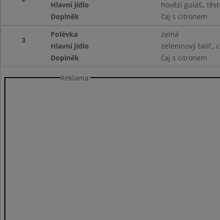
Hlavní jídlo
hovězí guláš,, těs
Doplněk
čaj s citronem
Polévka
zelná
3
Hlavní jídlo
zeleninový talíř,, 
Doplněk
čaj s citronem
Reklama: