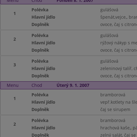
Menu
Chod
Pondělí 8. 1. 2007
Polévka
gulášová
1
Hlavní jídlo
špenát,vejce,, br
Doplněk
ovoce, čaj s citro
Polévka
gulášová
2
Hlavní jídlo
rýžový nákyp s m
Doplněk
ovoce, čaj s citro
Polévka
gulášová
3
Hlavní jídlo
zeleninový talíř, 
Doplněk
ovoce, čaj s citro
Menu
Chod
Úterý 9. 1. 2007
Polévka
bramborová
1
Hlavní jídlo
vepř.kotlety na š
Doplněk
čaj se sirupem
Polévka
bramborová
2
Hlavní jídlo
hrachová kaše,, p
Doplněk
zelný salát, čaj s