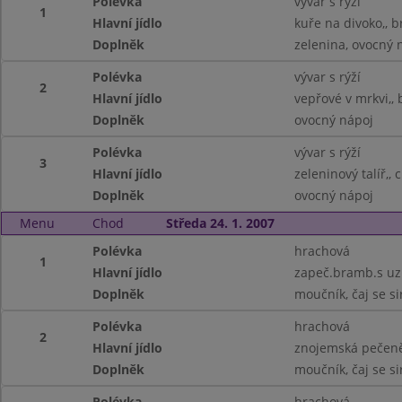
Polévka
vývar s rýží
1
Hlavní jídlo
kuře na divoko,, 
Doplněk
zelenina, ovocný 
Polévka
vývar s rýží
2
Hlavní jídlo
vepřové v mrkvi,,
Doplněk
ovocný nápoj
Polévka
vývar s rýží
3
Hlavní jídlo
zeleninový talíř,, 
Doplněk
ovocný nápoj
Menu
Chod
Středa 24. 1. 2007
Polévka
hrachová
1
Hlavní jídlo
zapeč.bramb.s uz
Doplněk
moučník, čaj se s
Polévka
hrachová
2
Hlavní jídlo
znojemská pečeně,
Doplněk
moučník, čaj se s
Polévka
hrachová