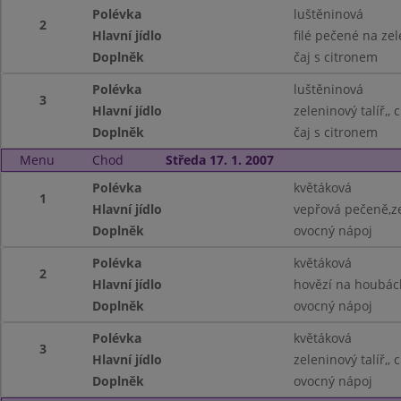
Polévka
luštěninová
2
Hlavní jídlo
filé pečené na ze
Doplněk
čaj s citronem
Polévka
luštěninová
3
Hlavní jídlo
zeleninový talíř,, 
Doplněk
čaj s citronem
Menu
Chod
Středa 17. 1. 2007
Polévka
květáková
1
Hlavní jídlo
vepřová pečeně,ze
Doplněk
ovocný nápoj
Polévka
květáková
2
Hlavní jídlo
hovězí na houbách
Doplněk
ovocný nápoj
Polévka
květáková
3
Hlavní jídlo
zeleninový talíř,, 
Doplněk
ovocný nápoj