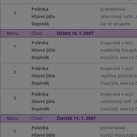
Polévka
bramborová
3
Hlavní jídlo
zeleninový salát,,
Doplněk
čaj se sirupem
Menu
Chod
Středa 10. 1. 2007
Polévka
krupicová s vejci
1
Hlavní jídlo
maďarský hov.gulá
Doplněk
moučník, ovocný č
Polévka
krupicová s vejci
2
Hlavní jídlo
vepřová pečeně,b
Doplněk
moučník, ovocný č
Polévka
krupicová s vejci
3
Hlavní jídlo
zeleninový talíř, 
Doplněk
moučník, ovocný č
Menu
Chod
Čtvrtek 11. 1. 2007
Polévka
písmenková
1
Hlavní jídlo
hovězí maso,kopr