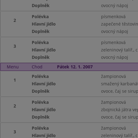
Doplněk
ovocný nápoj
Polévka
písmenková
2
Hlavní jídlo
zapečené těstoviny
Doplněk
ovocný nápoj
Polévka
písmenková
3
Hlavní jídlo
zeleninový talíř,, 
Doplněk
ovocný nápoj
Menu
Chod
Pátek 12. 1. 2007
Polévka
žampionová
1
Hlavní jídlo
smažený karbanát
Doplněk
ovoce, čaj se sir
Polévka
žampionová
2
Hlavní jídlo
zbojnická játra vep
Doplněk
ovoce, čaj se sir
Polévka
žampionová
3
Hlavní jídlo
zeleninový talíř,, 