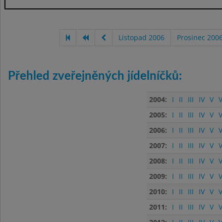
Listopad 2006
Prosinec 200
Přehled zveřejněných jídelníčků:
2004:
I
II
III
IV
V
V
2005:
I
II
III
IV
V
V
2006:
I
II
III
IV
V
V
2007:
I
II
III
IV
V
V
2008:
I
II
III
IV
V
V
2009:
I
II
III
IV
V
V
2010:
I
II
III
IV
V
V
2011:
I
II
III
IV
V
V