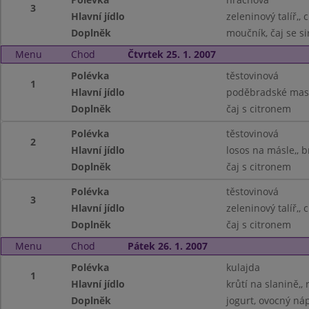
3
Hlavní jídlo
zeleninový talíř,, 
Doplněk
moučník, čaj se s
Menu
Chod
Čtvrtek 25. 1. 2007
Polévka
těstovinová
1
Hlavní jídlo
poděbradské maso/
Doplněk
čaj s citronem
Polévka
těstovinová
2
Hlavní jídlo
losos na másle,, 
Doplněk
čaj s citronem
Polévka
těstovinová
3
Hlavní jídlo
zeleninový talíř,, 
Doplněk
čaj s citronem
Menu
Chod
Pátek 26. 1. 2007
Polévka
kulajda
1
Hlavní jídlo
krůtí na slanině,, 
Doplněk
jogurt, ovocný ná