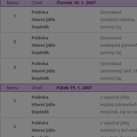
Menu
Chod
Čtvrtek 18. 1. 2007
Polévka
česneková
1
Hlavní jídlo
čevabčiči,obloha,
Doplněk
ovocný čaj
Polévka
česneková
2
Hlavní jídlo
kovbojská pánev/f
Doplněk
ovocný čaj
Polévka
česneková
3
Hlavní jídlo
zeleninový talíř, 
Doplněk
ovocný čaj
Menu
Chod
Pátek 19. 1. 2007
Polévka
z vaječné jíšky
1
Hlavní jídlo
Asijská pánev/kuře
Doplněk
moučník, čaj se s
Polévka
z vaječné jíšky
2
Hlavní jídlo
tortelini s keč.om