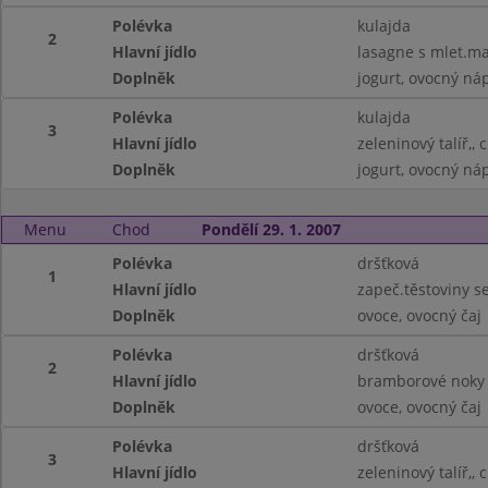
Polévka
kulajda
2
Hlavní jídlo
lasagne s mlet.m
Doplněk
jogurt, ovocný ná
Polévka
kulajda
3
Hlavní jídlo
zeleninový talíř,, 
Doplněk
jogurt, ovocný ná
Menu
Chod
Pondělí 29. 1. 2007
Polévka
dršťková
1
Hlavní jídlo
zapeč.těstoviny s
Doplněk
ovoce, ovocný čaj
Polévka
dršťková
2
Hlavní jídlo
bramborové noky
Doplněk
ovoce, ovocný čaj
Polévka
dršťková
3
Hlavní jídlo
zeleninový talíř,, 