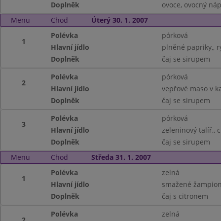
Doplněk
ovoce, ovocný náp
Menu
Chod
Úterý 30. 1. 2007
Polévka
pórková
1
Hlavní jídlo
plněné papriky,, r
Doplněk
čaj se sirupem
Polévka
pórková
2
Hlavní jídlo
vepřové maso v k
Doplněk
čaj se sirupem
Polévka
pórková
3
Hlavní jídlo
zeleninový talíř,, 
Doplněk
čaj se sirupem
Menu
Chod
Středa 31. 1. 2007
Polévka
zelná
1
Hlavní jídlo
smažené žampion
Doplněk
čaj s citronem
Polévka
zelná
2