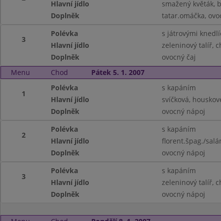
Hlavní jídlo
smažený květák, 
Doplněk
tatar.omáčka, ovo
Polévka
s játrovými knedlí
3
Hlavní jídlo
zeleninový talíř, 
Doplněk
ovocný čaj
Menu
Chod
Pátek 5. 1. 2007
Polévka
s kapáním
1
Hlavní jídlo
svíčková, houskov
Doplněk
ovocný nápoj
Polévka
s kapáním
2
Hlavní jídlo
florent.špag./salá
Doplněk
ovocný nápoj
Polévka
s kapáním
3
Hlavní jídlo
zeleninový talíř, 
Doplněk
ovocný nápoj