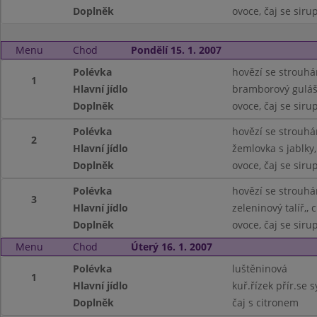
Doplněk
ovoce, čaj se sir
Menu
Chod
Pondělí 15. 1. 2007
Polévka
hovězí se strouh
1
Hlavní jídlo
bramborový guláš
Doplněk
ovoce, čaj se sir
Polévka
hovězí se strouh
2
Hlavní jídlo
žemlovka s jablky,
Doplněk
ovoce, čaj se sir
Polévka
hovězí se strouh
3
Hlavní jídlo
zeleninový talíř,, 
Doplněk
ovoce, čaj se sir
Menu
Chod
Úterý 16. 1. 2007
Polévka
luštěninová
1
Hlavní jídlo
kuř.řízek přír.se
Doplněk
čaj s citronem