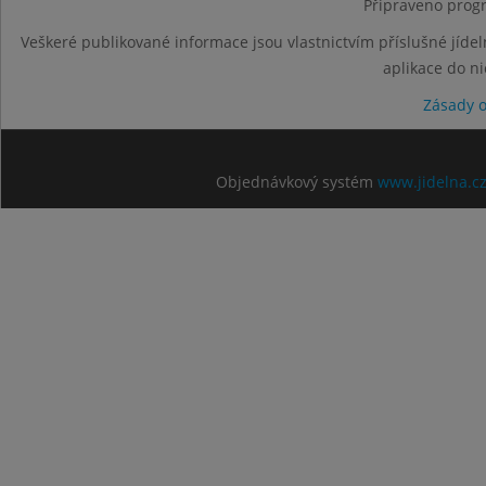
Připraveno progr
Veškeré publikované informace jsou vlastnictvím příslušné jídel
aplikace do n
Zásady 
Objednávkový systém
www.jidelna.c