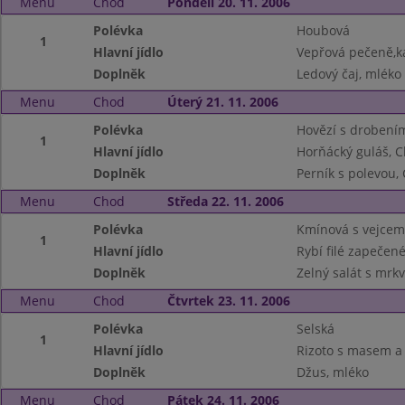
Menu
Chod
Pondělí 20. 11. 2006
Polévka
Houbová
1
Hlavní jídlo
Vepřová pečeně,k
Doplněk
Ledový čaj, mléko
Menu
Chod
Úterý 21. 11. 2006
Polévka
Hovězí s drobení
1
Hlavní jídlo
Horňácký guláš, C
Doplněk
Perník s polevou, 
Menu
Chod
Středa 22. 11. 2006
Polévka
Kmínová s vejcem
1
Hlavní jídlo
Rybí filé zapečen
Doplněk
Zelný salát s mrk
Menu
Chod
Čtvrtek 23. 11. 2006
Polévka
Selská
1
Hlavní jídlo
Rizoto s masem a 
Doplněk
Džus, mléko
Menu
Chod
Pátek 24. 11. 2006