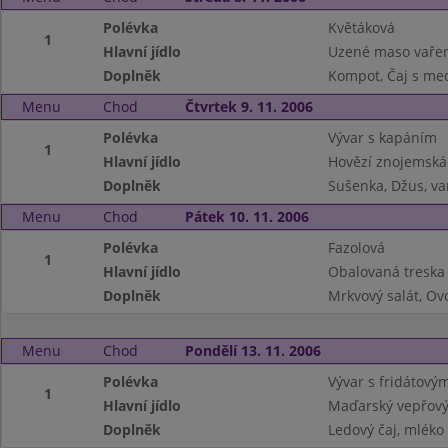
Polévka
Květáková
1
Hlavní jídlo
Uzené maso vařen
Doplněk
Kompot, Čaj s me
Menu
Chod
Čtvrtek 9. 11. 2006
Polévka
Vývar s kapáním
1
Hlavní jídlo
Hovězí znojemská
Doplněk
Sušenka, Džus, va
Menu
Chod
Pátek 10. 11. 2006
Polévka
Fazolová
1
Hlavní jídlo
Obalovaná treska
Doplněk
Mrkvový salát, Ov
Menu
Chod
Pondělí 13. 11. 2006
Polévka
Vývar s fridátový
1
Hlavní jídlo
Maďarský vepřový 
Doplněk
Ledový čaj, mléko