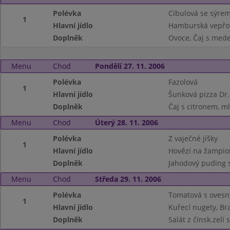
Polévka
Cibulová se sýre
1
Hlavní jídlo
Hamburská vepřov
Doplněk
Ovoce, Čaj s med
Menu
Chod
Pondělí 27. 11. 2006
Polévka
Fazolová
1
Hlavní jídlo
Šunková pizza Dr.
Doplněk
Čaj s citronem, m
Menu
Chod
Úterý 28. 11. 2006
Polévka
Z vaječné jíšky
1
Hlavní jídlo
Hovězí na žampio
Doplněk
Jahodový puding s
Menu
Chod
Středa 29. 11. 2006
Polévka
Tomatová s ovesn
1
Hlavní jídlo
Kuřecí nugety, B
Doplněk
Salát z čínsk.zelí