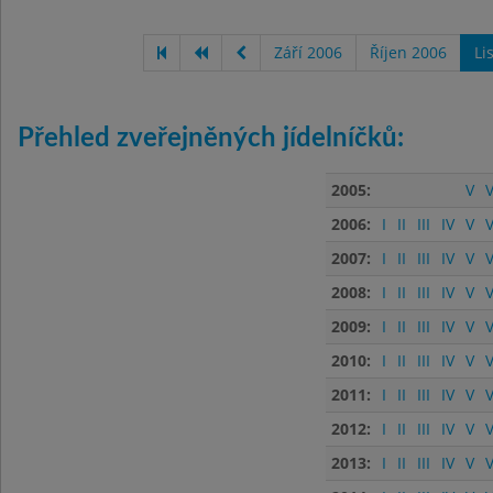
Září 2006
Říjen 2006
Li
Přehled zveřejněných jídelníčků:
2005:
V
V
2006:
I
II
III
IV
V
V
2007:
I
II
III
IV
V
V
2008:
I
II
III
IV
V
V
2009:
I
II
III
IV
V
V
2010:
I
II
III
IV
V
V
2011:
I
II
III
IV
V
V
2012:
I
II
III
IV
V
V
2013:
I
II
III
IV
V
V