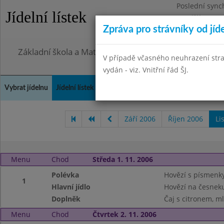
Poslední sync
Jídelní lístek
Pondělí 27.7.2
Zpráva pro strávníky od jíd
Omezení obje
Základní škola a Mateřská škola, Praha 4, Ohradní 49
V případě včasného neuhrazení str
vydán - viz. Vnitřní řád ŠJ.
Vybrat jídelnu
Jídelní lístek
Historie
Kontakty a informace
Doch
Září 2006
Říjen 2006
Li
Menu
Chod
Středa 1. 11. 2006
Polévka
Hovězí s písmenk
1
Hlavní jídlo
Hovězí na česneku
Doplněk
Čaj s citronem, m
Menu
Chod
Čtvrtek 2. 11. 2006