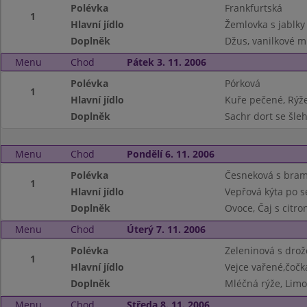
Polévka
Frankfurtská
1
Hlavní jídlo
Žemlovka s jablky
Doplněk
Džus, vanilkové m
Menu
Chod
Pátek 3. 11. 2006
Polévka
Pórková
1
Hlavní jídlo
Kuře pečené, Rýž
Doplněk
Sachr dort se šle
Menu
Chod
Pondělí 6. 11. 2006
Polévka
Česneková s bra
1
Hlavní jídlo
Vepřová kýta po se
Doplněk
Ovoce, Čaj s citr
Menu
Chod
Úterý 7. 11. 2006
Polévka
Zeleninová s drož
1
Hlavní jídlo
Vejce vařené,čočk
Doplněk
Mléčná rýže, Limo
Menu
Chod
Středa 8. 11. 2006