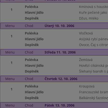
Polévka
Kmínová s housk
1
Hlavní jídlo
Kuře pečené jako 
Doplněk
Džus, mléko
Menu
Chod
Úterý 10. 10. 2006
Polévka
Vločková
1
Hlavní jídlo
Asijská rybí páne
Doplněk
Ovoce, Čaj s citr
Menu
Chod
Středa 11. 10. 2006
Polévka
Žemlová
1
Hlavní jídlo
Hovězí cikánská p
Doplněk
Šlehaný tvaroh s 
Menu
Chod
Čtvrtek 12. 10. 2006
Polévka
Kroupová
1
Hlavní jídlo
Francouzské bram
Doplněk
Balkánský fazolov
Menu
Chod
Pátek 13. 10. 2006