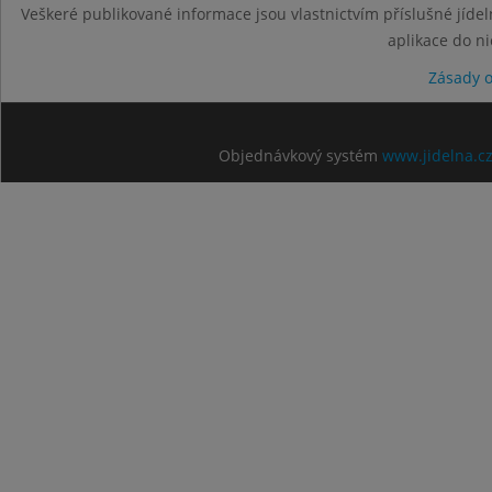
Veškeré publikované informace jsou vlastnictvím příslušné jídel
aplikace do n
Zásady 
Objednávkový systém
www.jidelna.c