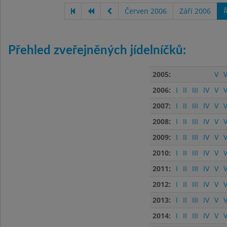
Červen 2006
Září 2006
Ř
Přehled zveřejněných jídelníčků:
2005:
V
V
2006:
I
II
III
IV
V
V
2007:
I
II
III
IV
V
V
2008:
I
II
III
IV
V
V
2009:
I
II
III
IV
V
V
2010:
I
II
III
IV
V
V
2011:
I
II
III
IV
V
V
2012:
I
II
III
IV
V
V
2013:
I
II
III
IV
V
V
2014:
I
II
III
IV
V
V