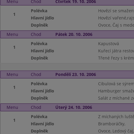
Menu
Chod
Čtvrtek 19. 10. 2006
Polévka
Hovězí se smaže
1
Hlavní jídlo
Hovězí vařené,raj
Doplněk
Ovoce, Čaj s med
Menu
Chod
Pátek 20. 10. 2006
Polévka
Kapustová
1
Hlavní jídlo
Kuřecí játra resto
Doplněk
Třené řezy s kré
Menu
Chod
Pondělí 23. 10. 2006
Polévka
Cibulová se sýre
1
Hlavní jídlo
Hamburger smaže
Doplněk
Salát z míchané z
Menu
Chod
Úterý 24. 10. 2006
Polévka
Z míchaných lušt
1
Hlavní jídlo
Bramboráčky,
Doplněk
Ovoce, Ledový čaj