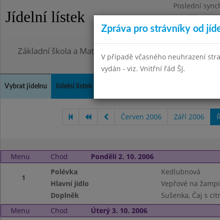
Poslední sync
Jídelní lístek
Pondělí 27.7.2
Zpráva pro strávníky od jíd
Omezení obje
Základní škola a Mateřská škola, Praha 4, Ohradní 49
V případě včasného neuhrazení str
vydán - viz. Vnitřní řád ŠJ.
Vybrat jídelnu
Jídelní lístek
Historie
Kontakty a informace
Doch
Červen 2006
Září 2006
Ř
Menu
Chod
Pondělí 2. 10. 2006
Polévka
Kedlubnová
1
Hlavní jídlo
Vepřové na žampi
Doplněk
Sušenka, Čaj s ci
Menu
Chod
Úterý 3. 10. 2006