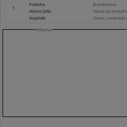
Polévka
Bramborová
1
Hlavní jídlo
Fazole po bretaňs
Doplněk
Ovoce, Limonáda 
Reklama: