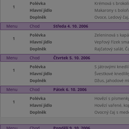
Polévka
Krémová s brokoli
1
Hlavní jídlo
Makarony s boloň
Doplněk
Ovoce, Ledový čaj
Menu
Chod
Středa 4. 10. 2006
Polévka
Zeleninová s kap
1
Hlavní jídlo
Vepřový řízek sm
Doplněk
Rajčatový salát, Č
Menu
Chod
Čtvrtek 5. 10. 2006
Polévka
S játrovými knedlí
1
Hlavní jídlo
Švestkové knedlík
Doplněk
Džus, jahodové m
Menu
Chod
Pátek 6. 10. 2006
Polévka
Hovězí s písmenk
1
Hlavní jídlo
Hovězí vařené, ko
Doplněk
Ovocný čaj s med
Menu
Chod
Pondělí 9. 10. 2006