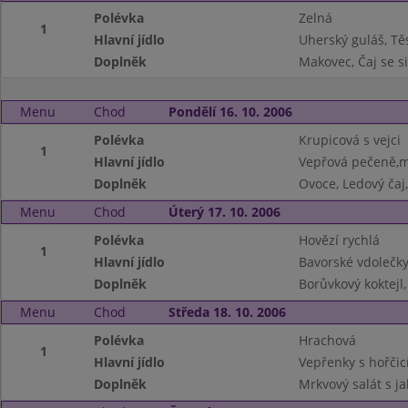
Polévka
Zelná
1
Hlavní jídlo
Uherský guláš, Tě
Doplněk
Makovec, Čaj se 
Menu
Chod
Pondělí 16. 10. 2006
Polévka
Krupicová s vejci
1
Hlavní jídlo
Vepřová pečeně,m
Doplněk
Ovoce, Ledový čaj
Menu
Chod
Úterý 17. 10. 2006
Polévka
Hovězí rychlá
1
Hlavní jídlo
Bavorské vdolečky
Doplněk
Borůvkový koktejl,
Menu
Chod
Středa 18. 10. 2006
Polévka
Hrachová
1
Hlavní jídlo
Vepřenky s hořčic
Doplněk
Mrkvový salát s ja