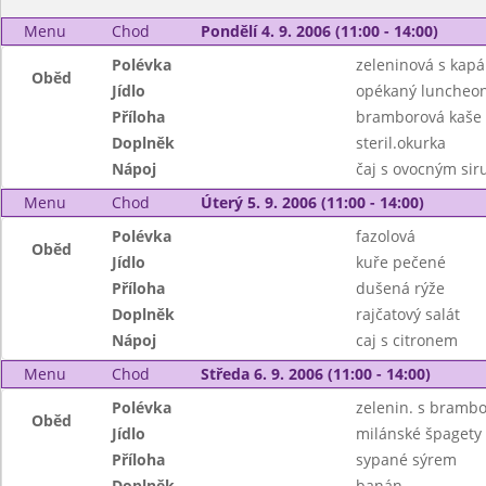
Menu
Chod
Pondělí 4. 9. 2006 (11:00 - 14:00)
Polévka
zeleninová s kap
Oběd
Jídlo
opékaný luncheo
Příloha
bramborová kaše
Doplněk
steril.okurka
Nápoj
čaj s ovocným si
Menu
Chod
Úterý 5. 9. 2006 (11:00 - 14:00)
Polévka
fazolová
Oběd
Jídlo
kuře pečené
Příloha
dušená rýže
Doplněk
rajčatový salát
Nápoj
caj s citronem
Menu
Chod
Středa 6. 9. 2006 (11:00 - 14:00)
Polévka
zelenin. s brambo
Oběd
Jídlo
milánské špagety
Příloha
sypané sýrem
Doplněk
banán