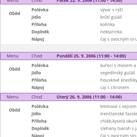
Menu
Chod
Pátek 22. 9. 2006 (11:00 - 14:00)
Polévka
vývar s rýží
Oběd
Jídlo
krůtí guláš
Příloha
kolínka
Doplněk
nektarinka
Nápoj
čaj s ovocným si
Menu
Chod
Pondělí 25. 9. 2006 (11:00 - 14:00)
Polévka
kuřecí s masem a 
Oběd
Jídlo
segedínský guláš
Příloha
houskové knedlík
Nápoj
caj s citronem
Menu
Chod
Úterý 26. 9. 2006 (11:00 - 14:00)
Polévka
kmínová s vejcem
Oběd
Jídlo
trenčianské fazol
Příloha
chléb,kyselá okur
Doplněk
slehany tvaroh s 
Nápoj
čaj s ovocným si