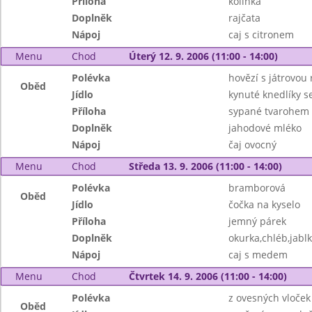
Příloha
kolínka
Doplněk
rajčata
Nápoj
caj s citronem
Menu
Chod
Úterý 12. 9. 2006 (11:00 - 14:00)
Polévka
hovězí s játrovou 
Oběd
Jídlo
kynuté knedlíky s
Příloha
sypané tvarohem
Doplněk
jahodové mléko
Nápoj
čaj ovocný
Menu
Chod
Středa 13. 9. 2006 (11:00 - 14:00)
Polévka
bramborová
Oběd
Jídlo
čočka na kyselo
Příloha
jemný párek
Doplněk
okurka,chléb,jabl
Nápoj
caj s medem
Menu
Chod
Čtvrtek 14. 9. 2006 (11:00 - 14:00)
Polévka
z ovesných vloček
Oběd