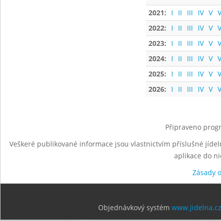
2021:
I
II
III
IV
V
V
2022:
I
II
III
IV
V
V
2023:
I
II
III
IV
V
V
2024:
I
II
III
IV
V
V
2025:
I
II
III
IV
V
V
2026:
I
II
III
IV
V
V
Připraveno progr
Veškeré publikované informace jsou vlastnictvím příslušné jídel
aplikace do n
Zásady 
Objednávkový systém
www.jidelna.c