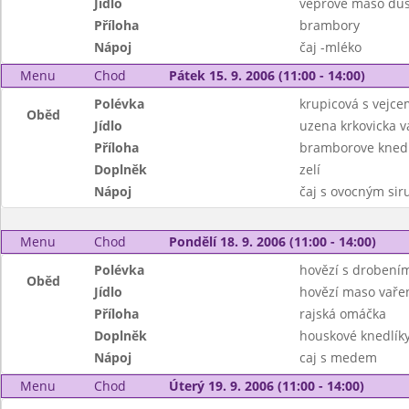
Jídlo
vepřové maso duš
Příloha
brambory
Nápoj
čaj -mléko
Menu
Chod
Pátek 15. 9. 2006 (11:00 - 14:00)
Polévka
krupicová s vejce
Oběd
Jídlo
uzena krkovicka 
Příloha
bramborove knedl
Doplněk
zelí
Nápoj
čaj s ovocným si
Menu
Chod
Pondělí 18. 9. 2006 (11:00 - 14:00)
Polévka
hovězí s drobení
Oběd
Jídlo
hovězí maso vaře
Příloha
rajská omáčka
Doplněk
houskové knedlíky
Nápoj
caj s medem
Menu
Chod
Úterý 19. 9. 2006 (11:00 - 14:00)