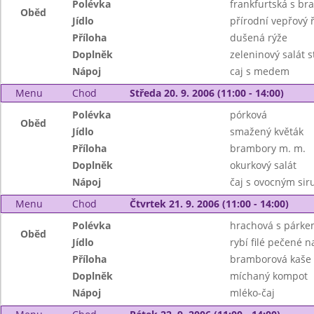
Polévka
frankfurtská s b
Oběd
Jídlo
přírodní vepřový ř
Příloha
dušená rýže
Doplněk
zeleninový salát s
Nápoj
caj s medem
Menu
Chod
Středa 20. 9. 2006 (11:00 - 14:00)
Polévka
pórková
Oběd
Jídlo
smažený květák
Příloha
brambory m. m.
Doplněk
okurkový salát
Nápoj
čaj s ovocným si
Menu
Chod
Čtvrtek 21. 9. 2006 (11:00 - 14:00)
Polévka
hrachová s párk
Oběd
Jídlo
rybí filé pečené 
Příloha
bramborová kaše
Doplněk
míchaný kompot
Nápoj
mléko-čaj