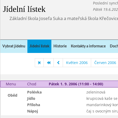
Poslední sync
Jídelní lístek
Pátek 19.6.20
Základní škola Josefa Suka a mateřská škola Křečovic
Vybrat jídelnu
Jídelní lístek
Historie
Kontakty a informace
Doch
Květen 2006
Červen 2006
Menu
Chod
Pátek 1. 9. 2006 (11:00 - 14:00)
Polévka
zeleninová
Oběd
Jídlo
krupicová kaše se
Příloha
mandarinkový ko
Nápoj
čaj s ovocným si