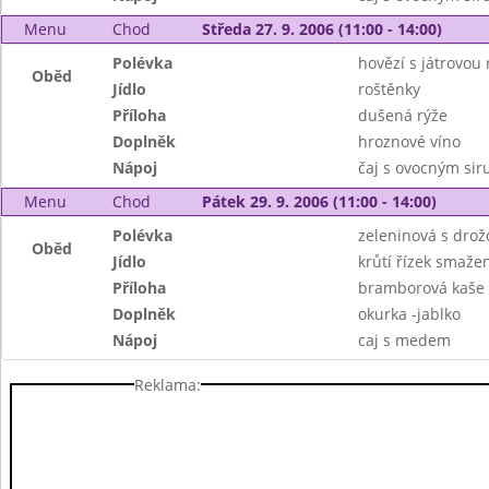
Menu
Chod
Středa 27. 9. 2006 (11:00 - 14:00)
Polévka
hovězí s játrovou 
Oběd
Jídlo
roštěnky
Příloha
dušená rýže
Doplněk
hroznové víno
Nápoj
čaj s ovocným si
Menu
Chod
Pátek 29. 9. 2006 (11:00 - 14:00)
Polévka
zeleninová s drož
Oběd
Jídlo
krůtí řízek smaže
Příloha
bramborová kaše
Doplněk
okurka -jablko
Nápoj
caj s medem
Reklama: