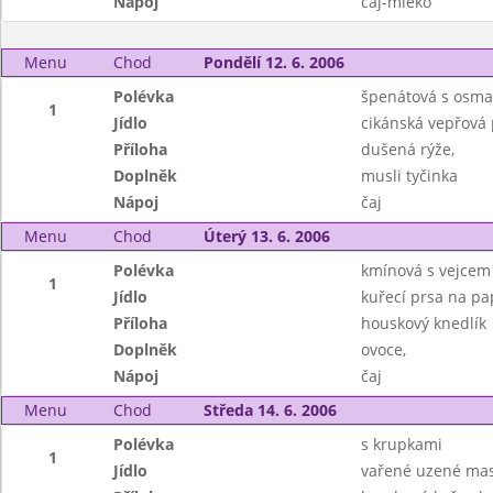
Nápoj
čaj-mléko
Menu
Chod
Pondělí 12. 6. 2006
Polévka
špenátová s osm
1
Jídlo
cikánská vepřová
Příloha
dušená rýže,
Doplněk
musli tyčinka
Nápoj
čaj
Menu
Chod
Úterý 13. 6. 2006
Polévka
kmínová s vejcem
1
Jídlo
kuřecí prsa na pa
Příloha
houskový knedlík
Doplněk
ovoce,
Nápoj
čaj
Menu
Chod
Středa 14. 6. 2006
Polévka
s krupkami
1
Jídlo
vařené uzené mas