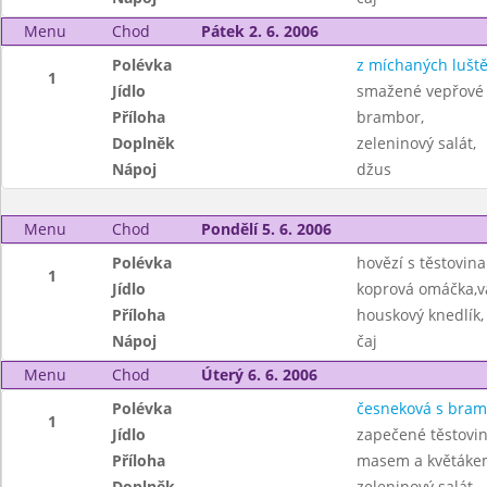
Menu
Chod
Pátek 2. 6. 2006
Polévka
z míchaných lušt
1
Jídlo
smažené vepřové 
Příloha
brambor,
Doplněk
zeleninový salát,
Nápoj
džus
Menu
Chod
Pondělí 5. 6. 2006
Polévka
hovězí s těstovin
1
Jídlo
koprová omáčka,v
Příloha
houskový knedlík,
Nápoj
čaj
Menu
Chod
Úterý 6. 6. 2006
Polévka
česneková s bra
1
Jídlo
zapečené těstovi
Příloha
masem a květáke
Doplněk
zeleninový salát,