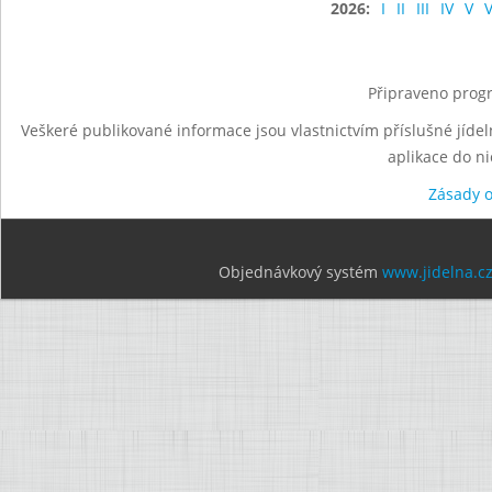
2026:
I
II
III
IV
V
V
Připraveno progr
Veškeré publikované informace jsou vlastnictvím příslušné jídel
aplikace do n
Zásady 
Objednávkový systém
www.jidelna.c