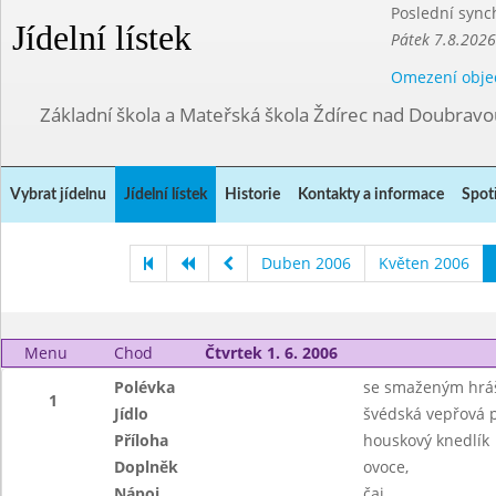
Poslední sync
Jídelní lístek
Pátek 7.8.2026
Omezení obje
Základní škola a Mateřská škola Ždírec nad Doubravo
Vybrat jídelnu
Jídelní lístek
Historie
Kontakty a informace
Spot
Duben 2006
Květen 2006
Menu
Chod
Čtvrtek 1. 6. 2006
Polévka
se smaženým hr
1
Jídlo
švédská vepřová 
Příloha
houskový knedlík
Doplněk
ovoce,
Nápoj
čaj