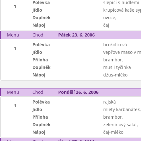
Polévka
slepičí s nudlemi
1
Jídlo
krupicová kaše s
Doplněk
ovoce,
Nápoj
čaj
Menu
Chod
Pátek 23. 6. 2006
Polévka
brokolicová
1
Jídlo
vepřové maso v mr
Příloha
brambor,
Doplněk
musli tyčinka
Nápoj
džus-mléko
Menu
Chod
Pondělí 26. 6. 2006
Polévka
rajská
1
Jídlo
mletý karbanátek,
Příloha
brambor,
Doplněk
zeleninový salát,
Nápoj
čaj-mléko