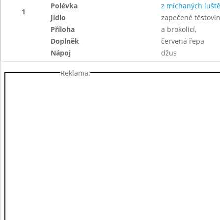
Polévka
z míchaných lušt
1
Jídlo
zapečené těstovi
Příloha
a brokolicí,
Doplněk
červená řepa
Nápoj
džus
Reklama: