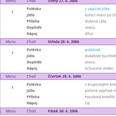
Menu
Chod
Úterý 27. 6. 2006
Polévka
z vaječné jíšky
1
Jídlo
kuřecí maso po čí
Příloha
dušená rýže,
Doplněk
ovoce,
Nápoj
džus
Menu
Chod
Středa 28. 6. 2006
Polévka
gulášová
1
Jídlo
dukátové buchtič
Doplněk
ovoce,
Nápoj
ochucené mléko
Menu
Chod
Čtvrtek 29. 6. 2006
Polévka
s krupicovými kne
1
Jídlo
pečené vepřové ma
Příloha
houskový knedlík
Nápoj
čaj
Menu
Chod
Pátek 30. 6. 2006