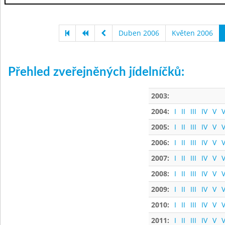
Duben 2006
Květen 2006
Přehled zveřejněných jídelníčků:
2003:
2004:
I
II
III
IV
V
V
2005:
I
II
III
IV
V
V
2006:
I
II
III
IV
V
V
2007:
I
II
III
IV
V
V
2008:
I
II
III
IV
V
V
2009:
I
II
III
IV
V
V
2010:
I
II
III
IV
V
V
2011:
I
II
III
IV
V
V