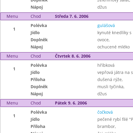
Nápoj
džus
Menu
Chod
Středa 7. 6. 2006
Polévka
gulášová
1
Jídlo
kynuté knedlíky 
Doplněk
ovoce,
Nápoj
ochucené mléko
Menu
Chod
Čtvrtek 8. 6. 2006
Polévka
hříbková
1
Jídlo
vepřová játra na s
Příloha
dušená rýže,
Doplněk
musli tyčinka,
Nápoj
džus
Menu
Chod
Pátek 9. 6. 2006
Polévka
čočková
1
Jídlo
pečené rybí filé 
Příloha
brambor,