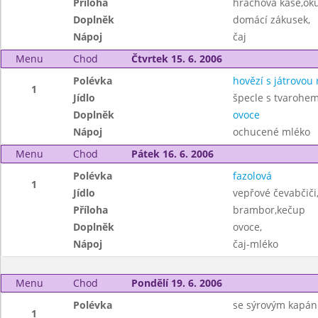
Příloha
hrachová kaše,ok
Doplněk
domácí zákusek,
Nápoj
čaj
Menu
Chod
Čtvrtek 15. 6. 2006
Polévka
hovězí s játrovou 
1
Jídlo
špecle s tvarohem
Doplněk
ovoce
Nápoj
ochucené mléko
Menu
Chod
Pátek 16. 6. 2006
Polévka
fazolová
1
Jídlo
vepřové čevabčiči
Příloha
brambor,kečup
Doplněk
ovoce,
Nápoj
čaj-mléko
Menu
Chod
Pondělí 19. 6. 2006
Polévka
se sýrovým kapá
1