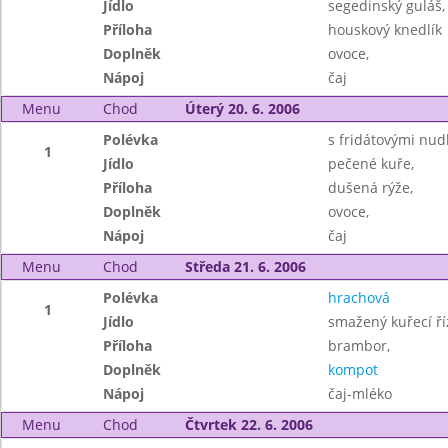
Jídlo
segedinský guláš,
Příloha
houskový knedlík
Doplněk
ovoce,
Nápoj
čaj
Menu
Chod
Úterý 20. 6. 2006
Polévka
s fridátovými nud
1
Jídlo
pečené kuře,
Příloha
dušená rýže,
Doplněk
ovoce,
Nápoj
čaj
Menu
Chod
Středa 21. 6. 2006
Polévka
hrachová
1
Jídlo
smažený kuřecí ří
Příloha
brambor,
Doplněk
kompot
Nápoj
čaj-mléko
Menu
Chod
Čtvrtek 22. 6. 2006