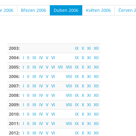
r 2006
Březen 2006
Duben 2006
Květen 2006
Červen 
2003:
IX
X
XI
XII
2004:
I
II
III
IV
V
VI
IX
X
XI
XII
2005:
I
II
III
IV
V
VI
VII
VIII
IX
X
XI
XII
2006:
I
II
III
IV
V
VI
VIII
IX
X
XI
XII
2007:
I
II
III
IV
V
VI
VIII
IX
X
XI
XII
2008:
I
II
III
IV
V
VI
VIII
IX
X
XI
XII
2009:
I
II
III
IV
V
VI
VIII
IX
X
XI
XII
2010:
I
II
III
IV
V
VI
IX
X
XI
XII
2011:
I
II
III
IV
V
VI
VIII
IX
X
XI
XII
2012:
I
II
III
IV
V
VI
IX
X
XI
XII