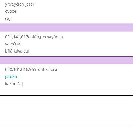
y treyčích jater
ovoce
čaj
031,141,017chléb,pomayánka
vaječná
bílá káva,čaj
040,101,016,965rohlík,flora
jablko
kakao,čaj