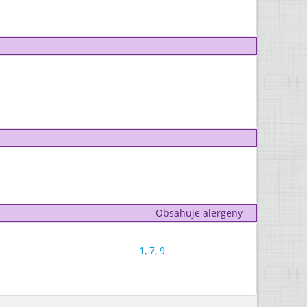
Obsahuje alergeny
1
,
7
,
9