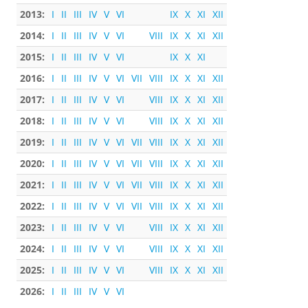
2013:
I
II
III
IV
V
VI
IX
X
XI
XII
2014:
I
II
III
IV
V
VI
VIII
IX
X
XI
XII
2015:
I
II
III
IV
V
VI
IX
X
XI
2016:
I
II
III
IV
V
VI
VII
VIII
IX
X
XI
XII
2017:
I
II
III
IV
V
VI
VIII
IX
X
XI
XII
2018:
I
II
III
IV
V
VI
VIII
IX
X
XI
XII
2019:
I
II
III
IV
V
VI
VII
VIII
IX
X
XI
XII
2020:
I
II
III
IV
V
VI
VII
VIII
IX
X
XI
XII
2021:
I
II
III
IV
V
VI
VII
VIII
IX
X
XI
XII
2022:
I
II
III
IV
V
VI
VII
VIII
IX
X
XI
XII
2023:
I
II
III
IV
V
VI
VIII
IX
X
XI
XII
2024:
I
II
III
IV
V
VI
VIII
IX
X
XI
XII
2025:
I
II
III
IV
V
VI
VIII
IX
X
XI
XII
2026:
I
II
III
IV
V
VI