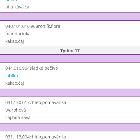
bílá káva,čaj
040,101,016,968rohlík,flora
mandarinka
kakao,čaj
Týden 17
044,016,964sladké pečivo
jablko
kakao,čaj
031,130,017chléb,pomayánka
tvarohová
čaj,bílá káva
031,113,004chléb,pomayánka