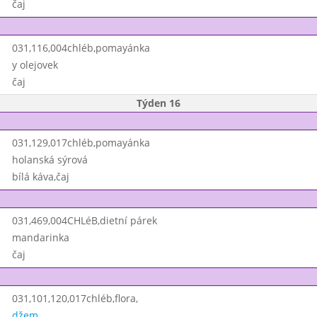
čaj
031,116,004chléb,pomayánka
y olejovek
čaj
Týden 16
031,129,017chléb,pomayánka
holanská sýrová
bílá káva,čaj
031,469,004CHLéB,dietní párek
mandarinka
čaj
031,101,120,017chléb,flora,
džem