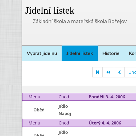
Jídelní lístek
Základní škola a mateřská škola Božejov
Vybrat jídelnu
Jídelní lístek
Historie
Kon
Úno
Menu
Chod
Pondělí 3. 4. 2006
Jídlo
Oběd
Nápoj
Menu
Chod
Úterý 4. 4. 2006
Jídlo
Oběd