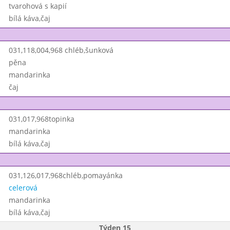
tvarohová s kapií
bílá káva,čaj
031,118,004,968 chléb,šunková
pěna
mandarinka
čaj
031,017,968topinka
mandarinka
bílá káva,čaj
031,126,017,968chléb,pomayánka
celerová
mandarinka
bílá káva,čaj
Týden 15