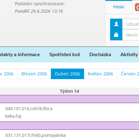
Poslední synchronizace:
Heslo
Pondělí 29.6.2026 13:16
takty a informace
Spotřební koš
Docházka
Aktivity
r 2006
Březen 2006
Duben 2006
Květen 2006
Červen 
Týden 14
040,101,016,rohlík,flora
kaka,čaj
031,131,017chléb,pomayánka