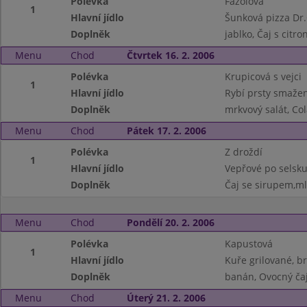
Polévka
Fazolová
1
Hlavní jídlo
Šunková pizza Dr.
Doplněk
jablko, Čaj s citr
Menu
Chod
Čtvrtek 16. 2. 2006
Polévka
Krupicová s vejci
1
Hlavní jídlo
Rybí prsty smaže
Doplněk
mrkvový salát, Co
Menu
Chod
Pátek 17. 2. 2006
Polévka
Z droždí
1
Hlavní jídlo
Vepřové po selsku,
Doplněk
Čaj se sirupem,m
Menu
Chod
Pondělí 20. 2. 2006
Polévka
Kapustová
1
Hlavní jídlo
Kuře grilované, 
Doplněk
banán, Ovocný ča
Menu
Chod
Úterý 21. 2. 2006