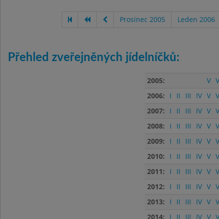
Prosinec 2005
Leden 2006
Přehled zveřejněných jídelníčků:
2005:
V
V
2006:
I
II
III
IV
V
V
2007:
I
II
III
IV
V
V
2008:
I
II
III
IV
V
V
2009:
I
II
III
IV
V
V
2010:
I
II
III
IV
V
V
2011:
I
II
III
IV
V
V
2012:
I
II
III
IV
V
V
2013:
I
II
III
IV
V
V
2014:
I
II
III
IV
V
V