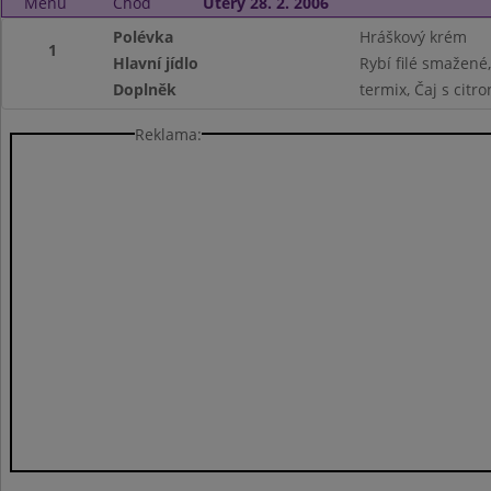
Menu
Chod
Úterý 28. 2. 2006
Polévka
Hráškový krém
1
Hlavní jídlo
Rybí filé smažené
Doplněk
termix, Čaj s cit
Reklama: