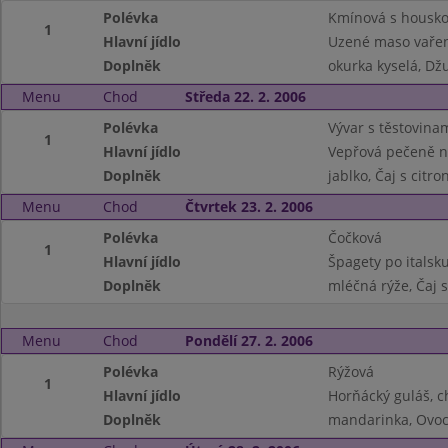
Polévka
Kmínová s housk
1
Hlavní jídlo
Uzené maso vařen
Doplněk
okurka kyselá, Dž
Menu
Chod
Středa 22. 2. 2006
Polévka
Vývar s těstovina
1
Hlavní jídlo
Vepřová pečeně n
Doplněk
jablko, Čaj s citr
Menu
Chod
Čtvrtek 23. 2. 2006
Polévka
Čočková
1
Hlavní jídlo
Špagety po italsku
Doplněk
mléčná rýže, Čaj s
Menu
Chod
Pondělí 27. 2. 2006
Polévka
Rýžová
1
Hlavní jídlo
Horňácký guláš, c
Doplněk
mandarinka, Ovoc