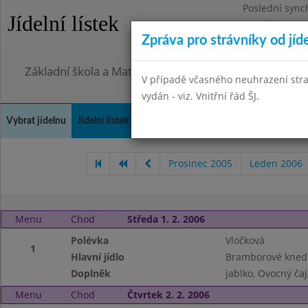
Poslední sync
Jídelní lístek
Pondělí 27.7.2
Zpráva pro strávníky od jíd
Omezení obje
Základní škola a Mateřská škola, Praha 4, Ohradní 49
V případě včasného neuhrazení str
vydán - viz. Vnitřní řád ŠJ.
Vybrat jídelnu
Jídelní lístek
Historie
Kontakty a informace
Doch
Prosinec 2005
Leden 2006
Menu
Chod
Středa 1. 2. 2006
Polévka
Vločková
1
Hlavní jídlo
Bramborové knedlí
Doplněk
jablko, Ovocný čaj
Menu
Chod
Čtvrtek 2. 2. 2006