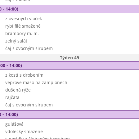
0 - 14:00)
z ovesných vloček
rybí filé smažené
brambory m. m.
zelný salát
čaj s ovocným sirupem
Týden 49
00 - 14:00)
z kostí s drobením
vepřové maso na žampionech
dušená rýže
rajčata
čaj s ovocným sirupem
 - 14:00)
gulášová
vdolečky smažené
s povidly a šlehaným tvarohem