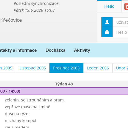
Poslední synchronizace:
Heslo
Pátek 19.6.2026 15:08
 Křečovice
takty a informace
Docházka
Aktivity
en 2005
Listopad 2005
Prosinec 2005
Leden 2006
Únor 
Týden 48
00 - 14:00)
zelenin. se strouháním a bram.
vepřové maso na kmíně
dušená rýže
míchaný kompot
caj s medem