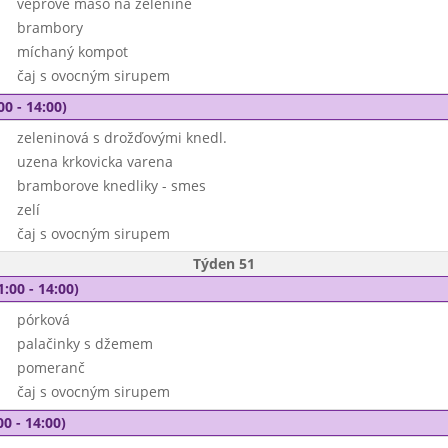
vepřové maso na zelenině
brambory
míchaný kompot
čaj s ovocným sirupem
00 - 14:00)
zeleninová s drožďovými knedl.
uzena krkovicka varena
bramborove knedliky - smes
zelí
čaj s ovocným sirupem
Týden 51
1:00 - 14:00)
pórková
palačinky s džemem
pomeranč
čaj s ovocným sirupem
00 - 14:00)