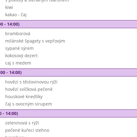
kiwi
kakao - čaj
0 - 14:00)
bramborová
milánské špagety s vepřovým
sypané sýrem
kokosový dezert
caj s medem
00 - 14:00)
hovězí s těstovinovou rýží
hovězí svíčková pečeně
houskové knedlíky
čaj s ovocným sirupem
0 - 14:00)
zeleninová s rýží
pečené kuřecí stehno