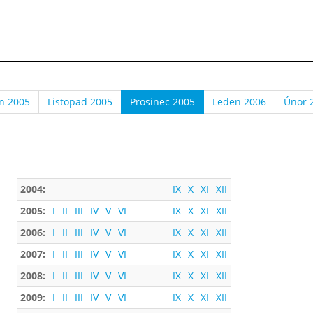
en 2005
Listopad 2005
Prosinec 2005
Leden 2006
Únor 
2004:
IX
X
XI
XII
2005:
I
II
III
IV
V
VI
IX
X
XI
XII
2006:
I
II
III
IV
V
VI
IX
X
XI
XII
2007:
I
II
III
IV
V
VI
IX
X
XI
XII
2008:
I
II
III
IV
V
VI
IX
X
XI
XII
2009:
I
II
III
IV
V
VI
IX
X
XI
XII