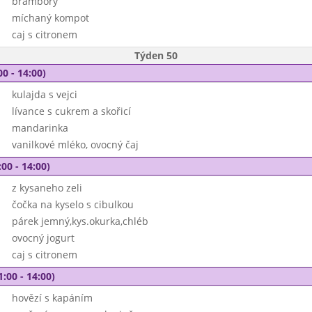
brambory
míchaný kompot
caj s citronem
Týden 50
00 - 14:00)
kulajda s vejci
lívance s cukrem a skořicí
mandarinka
vanilkové mléko, ovocný čaj
00 - 14:00)
z kysaneho zeli
čočka na kyselo s cibulkou
párek jemný,kys.okurka,chléb
ovocný jogurt
caj s citronem
1:00 - 14:00)
hovězí s kapáním