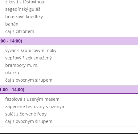
z kostí s těstovinou
segedínský guláš
houskové knedlíky
banán
caj s citronem
00 - 14:00)
vývar s krupicovými noky
vepřový řízek smažený
brambory m. m.
okurka
čaj s ovocným sirupem
1:00 - 14:00)
fazolová s uzeným masem
zapečené těstoviny s uzeným
salát z červené řepy
čaj s ovocným sirupem