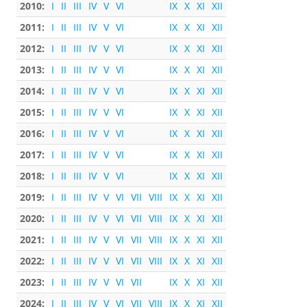
2010:
I
II
III
IV
V
VI
IX
X
XI
XII
2011:
I
II
III
IV
V
VI
IX
X
XI
XII
2012:
I
II
III
IV
V
VI
IX
X
XI
XII
2013:
I
II
III
IV
V
VI
IX
X
XI
XII
2014:
I
II
III
IV
V
VI
IX
X
XI
XII
2015:
I
II
III
IV
V
VI
IX
X
XI
XII
2016:
I
II
III
IV
V
VI
IX
X
XI
XII
2017:
I
II
III
IV
V
VI
IX
X
XI
XII
2018:
I
II
III
IV
V
VI
IX
X
XI
XII
2019:
I
II
III
IV
V
VI
VII
VIII
IX
X
XI
XII
2020:
I
II
III
IV
V
VI
VII
VIII
IX
X
XI
XII
2021:
I
II
III
IV
V
VI
VII
VIII
IX
X
XI
XII
2022:
I
II
III
IV
V
VI
VII
VIII
IX
X
XI
XII
2023:
I
II
III
IV
V
VI
VII
IX
X
XI
XII
2024:
I
II
III
IV
V
VI
VII
VIII
IX
X
XI
XII