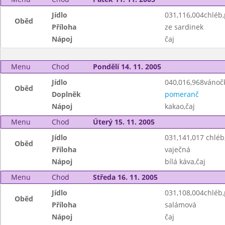
Jídlo
031,116,004chléb
Oběd
Příloha
ze sardinek
Nápoj
čaj
Menu
Chod
Pondělí 14. 11. 2005
Jídlo
040,016,968vánoč
Oběd
Doplněk
pomeranč
Nápoj
kakao,čaj
Menu
Chod
Úterý 15. 11. 2005
Jídlo
031,141,017 chlé
Oběd
Příloha
vaječná
Nápoj
bílá káva,čaj
Menu
Chod
Středa 16. 11. 2005
Jídlo
031,108,004chléb
Oběd
Příloha
salámová
Nápoj
čaj