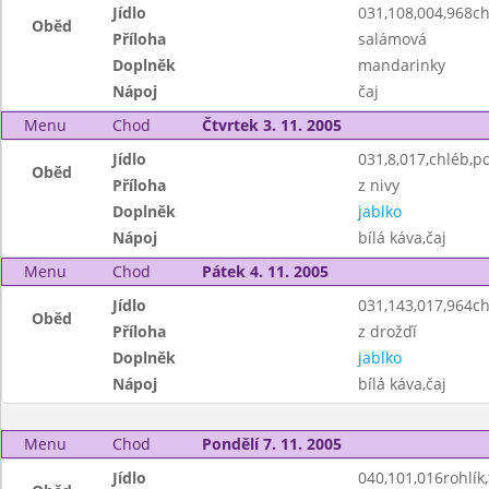
Jídlo
031,108,004,968c
Oběd
Příloha
salámová
Doplněk
mandarinky
Nápoj
čaj
Menu
Chod
Čtvrtek 3. 11. 2005
Jídlo
031,8,017,chléb,
Oběd
Příloha
z nivy
Doplněk
jablko
Nápoj
bílá káva,čaj
Menu
Chod
Pátek 4. 11. 2005
Jídlo
031,143,017,964c
Oběd
Příloha
z drožďí
Doplněk
jablko
Nápoj
bílá káva,čaj
Menu
Chod
Pondělí 7. 11. 2005
Jídlo
040,101,016rohlík,