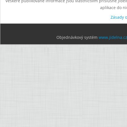
Veškeré publikované informace jsou vlastnictvím příslušné jídel
aplikace do n
Zásady 
Objednávkový systém
www.jidelna.c