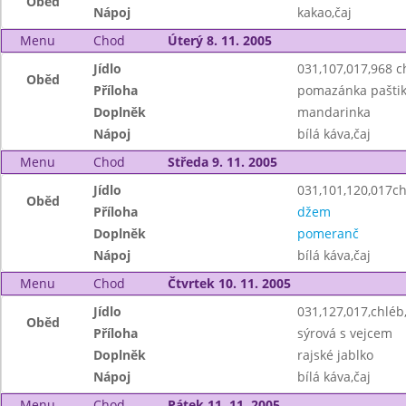
Oběd
Nápoj
kakao,čaj
Menu
Chod
Úterý 8. 11. 2005
Jídlo
031,107,017,968 c
Oběd
Příloha
pomazánka pašti
Doplněk
mandarinka
Nápoj
bílá káva,čaj
Menu
Chod
Středa 9. 11. 2005
Jídlo
031,101,120,017ch
Oběd
Příloha
džem
Doplněk
pomeranč
Nápoj
bílá káva,čaj
Menu
Chod
Čtvrtek 10. 11. 2005
Jídlo
031,127,017,chlé
Oběd
Příloha
sýrová s vejcem
Doplněk
rajské jablko
Nápoj
bílá káva,čaj
Menu
Chod
Pátek 11. 11. 2005