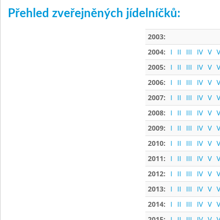
Přehled zveřejněných jídelníčků:
2003:
2004:
I
II
III
IV
V
V
2005:
I
II
III
IV
V
V
2006:
I
II
III
IV
V
V
2007:
I
II
III
IV
V
V
2008:
I
II
III
IV
V
V
2009:
I
II
III
IV
V
V
2010:
I
II
III
IV
V
V
2011:
I
II
III
IV
V
V
2012:
I
II
III
IV
V
V
2013:
I
II
III
IV
V
V
2014:
I
II
III
IV
V
V
2015:
I
II
III
IV
V
V