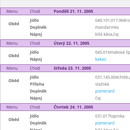
Menu
Chod
Pondělí 21. 11. 2005
Jídlo
040,101,017,968roh
Oběd
Doplněk
mandarinka
Nápoj
bílá káva,čaj
Menu
Chod
Úterý 22. 11. 2005
Jídlo
045,016maková šp
Oběd
Nápoj
kakao
Menu
Chod
Středa 23. 11. 2005
Jídlo
031,145,004chléb
Oběd
Příloha
vlažská
Doplněk
pomeranč
Nápoj
čaj
Menu
Chod
Čtvrtek 24. 11. 2005
Jídlo
031,017topinka
Oběd
Doplněk
pomeranč
Nápoj
bílá káva,čaj