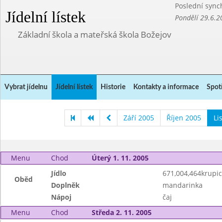
Poslední sync
Jídelní lístek
Pondělí 29.6.2
Základní škola a mateřská škola Božejov
Vybrat jídelnu
Jídelní lístek
Historie
Kontakty a informace
Spot
Září 2005
Říjen 2005
Li
Menu
Chod
Úterý 1. 11. 2005
Jídlo
671,004,464krupic
Oběd
Doplněk
mandarinka
Nápoj
čaj
Menu
Chod
Středa 2. 11. 2005