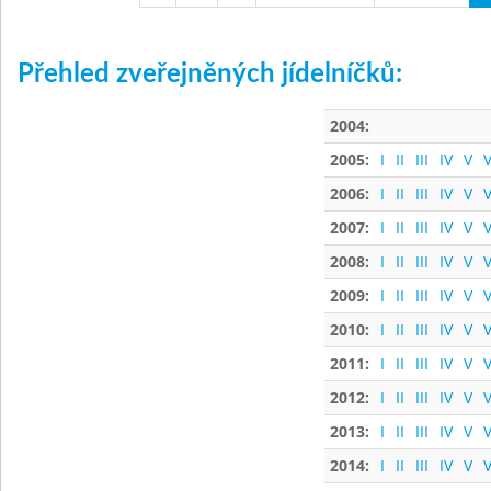
Přehled zveřejněných jídelníčků:
2004:
2005:
I
II
III
IV
V
V
2006:
I
II
III
IV
V
V
2007:
I
II
III
IV
V
V
2008:
I
II
III
IV
V
V
2009:
I
II
III
IV
V
V
2010:
I
II
III
IV
V
V
2011:
I
II
III
IV
V
V
2012:
I
II
III
IV
V
V
2013:
I
II
III
IV
V
V
2014:
I
II
III
IV
V
V