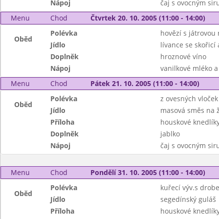
Nápoj
čaj s ovocným si
Menu
Chod
Čtvrtek 20. 10. 2005 (11:00 - 14:00)
Polévka
hovězí s játrovou r
Oběd
Jídlo
lívance se skořicí
Doplněk
hroznové víno
Nápoj
vanilkové mléko a
Menu
Chod
Pátek 21. 10. 2005 (11:00 - 14:00)
Polévka
z ovesných vloček
Oběd
Jídlo
masová směs na 
Příloha
houskové knedlík
Doplněk
jablko
Nápoj
čaj s ovocným si
Menu
Chod
Pondělí 31. 10. 2005 (11:00 - 14:00)
Polévka
kuřecí výv.s dro
Oběd
Jídlo
segedínský guláš
Příloha
houskové knedlík