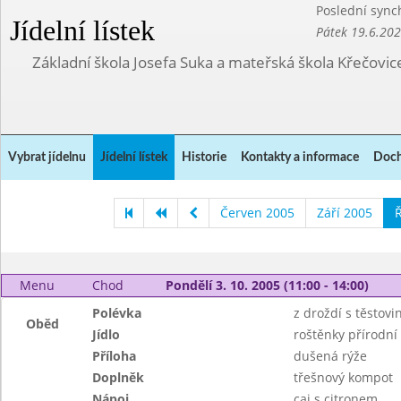
Poslední sync
Jídelní lístek
Pátek 19.6.20
Základní škola Josefa Suka a mateřská škola Křečovic
Vybrat jídelnu
Jídelní lístek
Historie
Kontakty a informace
Doch
Červen 2005
Září 2005
Ř
Menu
Chod
Pondělí 3. 10. 2005 (11:00 - 14:00)
Polévka
z droždí s těstovi
Oběd
Jídlo
roštěnky přírodní
Příloha
dušená rýže
Doplněk
třešnový kompot
Nápoj
caj s citronem