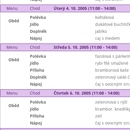
Menu
Chod
Úterý 4. 10. 2005 (11:00 - 14:00)
Polévka
květáková
Oběd
Jídlo
dukátové buchtič
Doplněk
jablko
Nápoj
caj s medem
Menu
Chod
Středa 5. 10. 2005 (11:00 - 14:00)
Polévka
fazolová s párke
Oběd
Jídlo
rybí filé smažené
Příloha
bramborová kaše
Doplněk
zeleninový salát-
Nápoj
čaj s ovocným si
Menu
Chod
Čtvrtek 6. 10. 2005 (11:00 - 14:00)
Polévka
zeleninová s rýží
Oběd
Jídlo
brambor. knedlí
Příloha
zelí
Nápoj
čaj s ovocným si