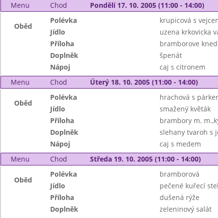
Menu
Chod
Pondělí 17. 10. 2005 (11:00 - 14:00)
Polévka
krupicová s vejce
Oběd
Jídlo
uzena krkovicka 
Příloha
bramborove knedl
Doplněk
špenát
Nápoj
caj s citronem
Menu
Chod
Úterý 18. 10. 2005 (11:00 - 14:00)
Polévka
hrachová s párk
Oběd
Jídlo
smažený květák
Příloha
brambory m. m.,k
Doplněk
slehany tvaroh s 
Nápoj
caj s medem
Menu
Chod
Středa 19. 10. 2005 (11:00 - 14:00)
Polévka
bramborová
Oběd
Jídlo
pečené kuřecí st
Příloha
dušená rýže
Doplněk
zeleninový salát