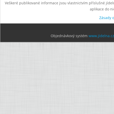
Veškeré publikované informace jsou vlastnictvím příslušné jídel
aplikace do n
Zásady 
Objednávkový systém
www.jidelna.c