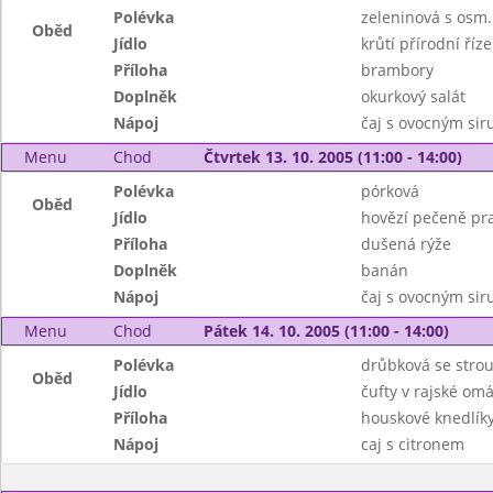
Polévka
zeleninová s osm.k
Oběd
Jídlo
krůtí přírodní říze
Příloha
brambory
Doplněk
okurkový salát
Nápoj
čaj s ovocným si
Menu
Chod
Čtvrtek 13. 10. 2005 (11:00 - 14:00)
Polévka
pórková
Oběd
Jídlo
hovězí pečeně pr
Příloha
dušená rýže
Doplněk
banán
Nápoj
čaj s ovocným si
Menu
Chod
Pátek 14. 10. 2005 (11:00 - 14:00)
Polévka
drůbková se stro
Oběd
Jídlo
čufty v rajské om
Příloha
houskové knedlík
Nápoj
caj s citronem