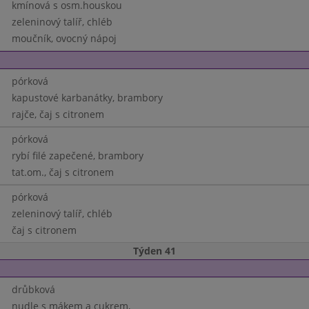
kmínová s osm.houskou
zeleninový talíř, chléb
moučník, ovocný nápoj
pórková
kapustové karbanátky, brambory
rajče, čaj s citronem
pórková
rybí filé zapečené, brambory
tat.om., čaj s citronem
pórková
zeleninový talíř, chléb
čaj s citronem
Týden 41
drůbková
nudle s mákem a cukrem,