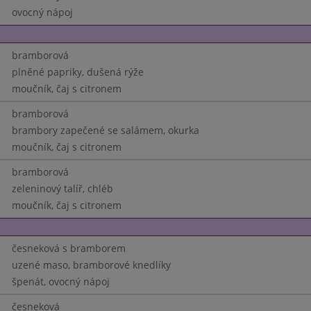
ovocný nápoj
bramborová
plněné papriky, dušená rýže
moučník, čaj s citronem
bramborová
brambory zapečené se salámem, okurka
moučník, čaj s citronem
bramborová
zeleninový talíř, chléb
moučník, čaj s citronem
česneková s bramborem
uzené maso, bramborové knedlíky
špenát, ovocný nápoj
česneková