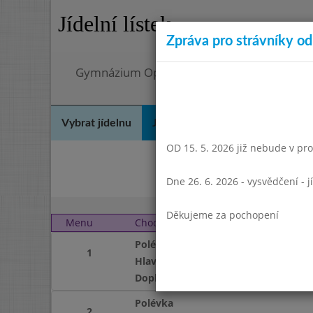
Jídelní lístek
Zpráva pro strávníky od 
Gymnázium Opatov, Praha 4, Konstantinov
Vybrat jídelnu
Jídelní lístek
Historie
Kon
OD 15. 5. 2026 již nebude v prov
Čer
Dne 26. 6. 2026 - vysvědčení - 
Děkujeme za pochopení
Menu
Chod
Pondělí 3. 10. 2005
Polévka
1
Hlavní jídlo
Doplněk
Polévka
2