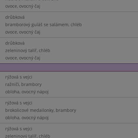
ovoce, ovocný čaj
drůbková
bramborový guláš se salámem, chléb
ovoce, ovocný čaj
drůbková
zeleninový talíř, chléb
ovoce, ovocný čaj
rýžová s vejci
ražniči, brambory
obloha, ovocný nápoj
rýžová s vejci
brokolicové medailonky, brambory
obloha, ovocný nápoj
rýžová s vejci
zeleninový talíř, chléb