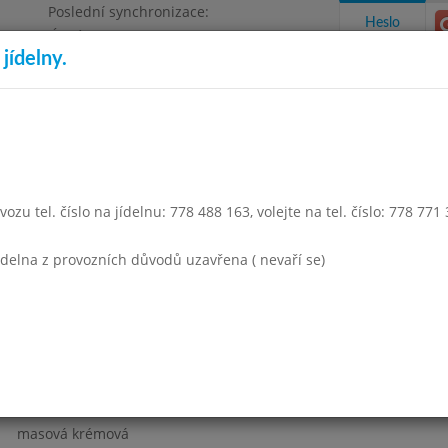
Poslední synchronizace:
Heslo
Úterý 4.8.2026 12:59
jídelny.
Omezení objednávek
a 1500
takty a informace
Docházka
Aktivity
ozu tel. číslo na jídelnu: 778 488 163, volejte na tel. číslo: 778 771
ven 2005
Září 2005
Říjen 2005
Listopad 2005
Prosinec 
jídelna z provozních důvodů uzavřena ( nevaří se)
Týden 40
masová krémová
špagety s kečupem a sýrem,
ovoce, ovocný nápoj
masová krémová