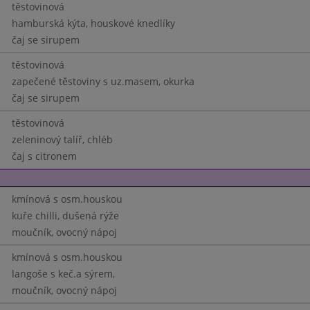
těstovinová
hamburská kýta, houskové knedlíky
čaj se sirupem
těstovinová
zapečené těstoviny s uz.masem, okurka
čaj se sirupem
těstovinová
zeleninový talíř, chléb
čaj s citronem
kmínová s osm.houskou
kuře chilli, dušená rýže
moučník, ovocný nápoj
kmínová s osm.houskou
langoše s keč.a sýrem,
moučník, ovocný nápoj