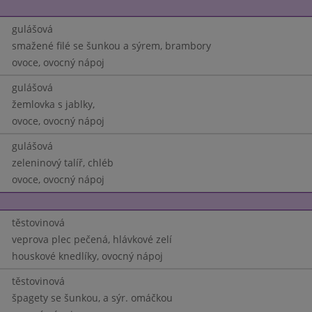
gulášová
smažené filé se šunkou a sýrem, brambory
ovoce, ovocný nápoj
gulášová
žemlovka s jablky,
ovoce, ovocný nápoj
gulášová
zeleninový talíř, chléb
ovoce, ovocný nápoj
těstovinová
veprova plec pečená, hlávkové zelí
houskové knedlíky, ovocný nápoj
těstovinová
špagety se šunkou, a sýr. omáčkou