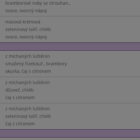
bramborové noky se strouhan.,
ovoce, ovocný nápoj
masová krémová
zeleninový talíř, chléb
ovoce, ovocný nápoj
z míchaných luštěnin
smažený řízek,kuř., brambory
okurka, čaj s citronem
z míchaných luštěnin
džuveč, chléb
čaj s citronem
z míchaných luštěnin
zeleninový talíř, chléb
čaj s citronem