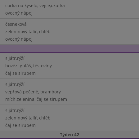
čočka na kyselo, vejce,okurka
ovocný nápoj
česneková
zeleninový talíř, chléb
ovocný nápoj
s játr.rýží
hovězí guláš, těstoviny
čaj se sirupem
s játr.rýží
vepřová pečeně, brambory
mích.zelenina, čaj se sirupem
s játr.rýží
zeleninový talíř, chléb
čaj se sirupem
Týden 42