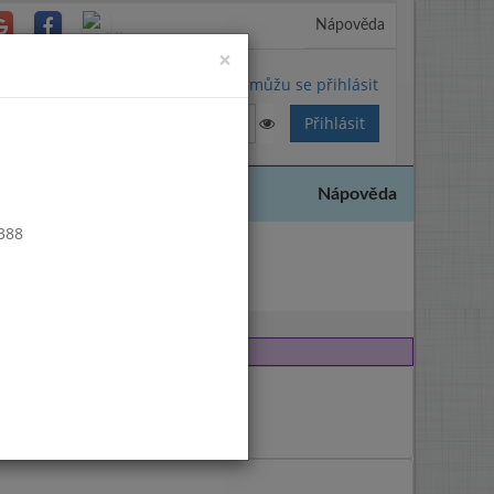
Nápověda
Close
×
Nemůžu se přihlásit
Nápověda
 388
2005