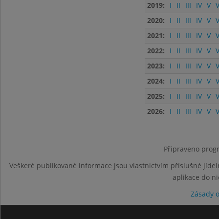
2019:
I
II
III
IV
V
V
2020:
I
II
III
IV
V
V
2021:
I
II
III
IV
V
V
2022:
I
II
III
IV
V
V
2023:
I
II
III
IV
V
V
2024:
I
II
III
IV
V
V
2025:
I
II
III
IV
V
V
2026:
I
II
III
IV
V
V
Připraveno progr
Veškeré publikované informace jsou vlastnictvím příslušné jídel
aplikace do n
Zásady 