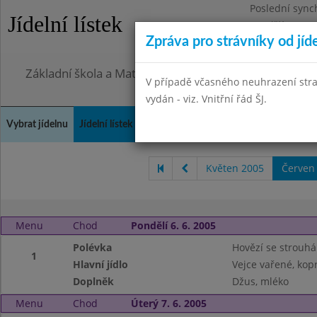
Poslední sync
Jídelní lístek
Pondělí 27.7.2
Zpráva pro strávníky od jíd
Omezení obje
Základní škola a Mateřská škola, Praha 4, Ohradní 49
V případě včasného neuhrazení str
vydán - viz. Vnitřní řád ŠJ.
Vybrat jídelnu
Jídelní lístek
Historie
Kontakty a informace
Doch
Květen 2005
Červen
Menu
Chod
Pondělí 6. 6. 2005
Polévka
Hovězí se strouh
1
Hlavní jídlo
Vejce vařené, kop
Doplněk
Džus, mléko
Menu
Chod
Úterý 7. 6. 2005