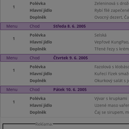
Polévka
Zeleninová s drož
1
Hlavní jídlo
Rybí filé zapečen
Doplněk
Ovocný dezert, Ča
Menu
Chod
Středa 8. 6. 2005
Polévka
Selská
1
Hlavní jídlo
Vepřové KungPao,
Doplněk
Třené řezy s kré
Menu
Chod
Čtvrtek 9. 6. 2005
Polévka
Fazolová s klobás
1
Hlavní jídlo
Kuřecí řízek sma
Doplněk
Okurkový salát s j
Menu
Chod
Pátek 10. 6. 2005
Polévka
Vývar s krupkami
1
Hlavní jídlo
Uzené maso vařen
Doplněk
Čaj se sirupem, m
Reklama: