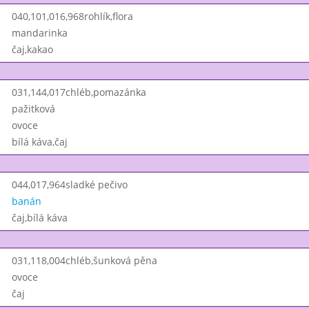
040,101,016,968rohlík,flora
mandarinka
čaj,kakao
031,144,017chléb,pomazánka
pažitková
ovoce
bílá káva,čaj
044,017,964sladké pečivo
banán
čaj,bílá káva
031,118,004chléb,šunková pěna
ovoce
čaj