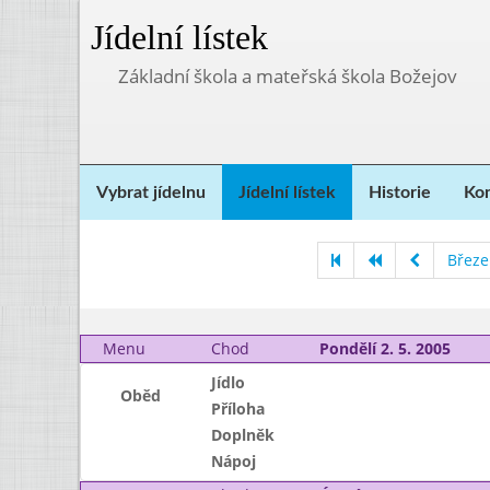
Jídelní lístek
Základní škola a mateřská škola Božejov
Vybrat jídelnu
Jídelní lístek
Historie
Kon
Březe
Menu
Chod
Pondělí 2. 5. 2005
Jídlo
Oběd
Příloha
Doplněk
Nápoj