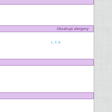
Obsahuje alergeny
1
,
7
,
9