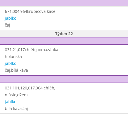
671,004,964krupicová kaše
jablko
čaj
Týden 22
031,21,017chléb,pomazánka
holanská
jablko
čaj,bílá káva
031,101,120,017,964 chléb,
máslo,džem
jablko
bílá káva,čaj