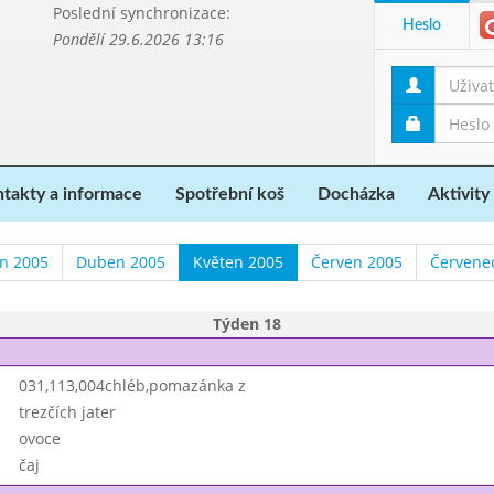
Poslední synchronizace:
Heslo
Pondělí 29.6.2026 13:16
takty a informace
Spotřební koš
Docházka
Aktivity
n 2005
Duben 2005
Květen 2005
Červen 2005
Červene
Týden 18
031,113,004chléb,pomazánka z
trezčích jater
ovoce
čaj