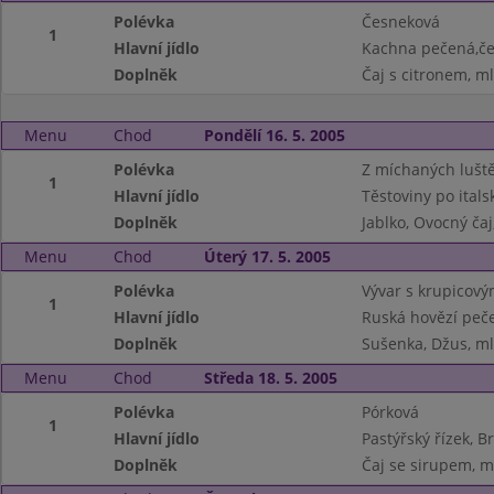
Polévka
Česneková
1
Hlavní jídlo
Kachna pečená,če
Doplněk
Čaj s citronem, m
Menu
Chod
Pondělí 16. 5. 2005
Polévka
Z míchaných lušt
1
Hlavní jídlo
Těstoviny po itals
Doplněk
Jablko, Ovocný čaj
Menu
Chod
Úterý 17. 5. 2005
Polévka
Vývar s krupicový
1
Hlavní jídlo
Ruská hovězí peč
Doplněk
Sušenka, Džus, m
Menu
Chod
Středa 18. 5. 2005
Polévka
Pórková
1
Hlavní jídlo
Pastýřský řízek, 
Doplněk
Čaj se sirupem, m