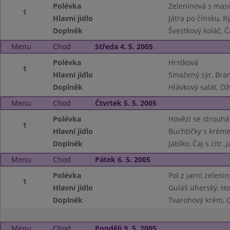
Polévka
Zeleninová s mas
1
Hlavní jídlo
Játra po čínsku, R
Doplněk
Švestkový koláč, 
Menu
Chod
Středa 4. 5. 2005
Polévka
Hrstková
1
Hlavní jídlo
Smažený sýr, Bra
Doplněk
Hlávkový salát, D
Menu
Chod
Čtvrtek 5. 5. 2005
Polévka
Hovězí se strouh
1
Hlavní jídlo
Buchtičky s krém
Doplněk
Jablko, Čaj s citr.
Menu
Chod
Pátek 6. 5. 2005
Polévka
Pol.z jarní zelenin
1
Hlavní jídlo
Guláš uherský, Ho
Doplněk
Tvarohový krém, O
Menu
Chod
Pondělí 9. 5. 2005