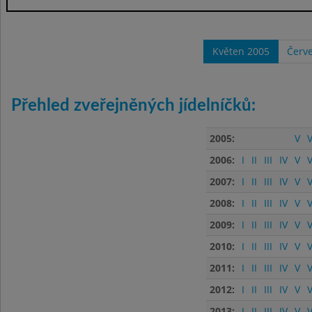
Květen 2005
Červ
Přehled zveřejněných jídelníčků:
2005:
V
V
2006:
I
II
III
IV
V
V
2007:
I
II
III
IV
V
V
2008:
I
II
III
IV
V
V
2009:
I
II
III
IV
V
V
2010:
I
II
III
IV
V
V
2011:
I
II
III
IV
V
V
2012:
I
II
III
IV
V
V
2013:
I
II
III
IV
V
V