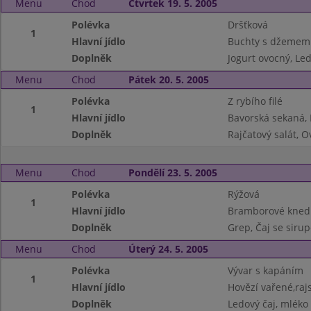
Menu
Chod
Čtvrtek 19. 5. 2005
Polévka
Dršťková
1
Hlavní jídlo
Buchty s džemem 
Doplněk
Jogurt ovocný, Led
Menu
Chod
Pátek 20. 5. 2005
Polévka
Z rybího filé
1
Hlavní jídlo
Bavorská sekaná,
Doplněk
Rajčatový salát, O
Menu
Chod
Pondělí 23. 5. 2005
Polévka
Rýžová
1
Hlavní jídlo
Bramborové knedlí
Doplněk
Grep, Čaj se siru
Menu
Chod
Úterý 24. 5. 2005
Polévka
Vývar s kapáním
1
Hlavní jídlo
Hovězí vařené,raj
Doplněk
Ledový čaj, mléko