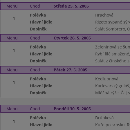
Menu
Chod
Středa 25. 5. 2005
Polévka
Hrachová
1
Hlavní jídlo
Rizoto sypané sýr
Doplněk
Salát Sombrero, O
Menu
Chod
Čtvrtek 26. 5. 2005
Polévka
Zeleninová se šu
1
Hlavní jídlo
Rybí filé smažené
Doplněk
Salát z čínského z
Menu
Chod
Pátek 27. 5. 2005
Polévka
Kedlubnová
1
Hlavní jídlo
Karlovarský guláš,
Doplněk
Mléčná rýže, Čaj 
Menu
Chod
Pondělí 30. 5. 2005
Polévka
Drůbková
1
Hlavní jídlo
Kuře po srbsku, R