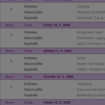
Polévka
Čočková
1
Hlavní jídlo
Vepřové na kmíně,
Doplněk
Pomeranč, Čaj se
Menu
Chod
Úterý 10. 5. 2005
Polévka
Krupicová s vejci
1
Hlavní jídlo
Obalované nugety
Doplněk
Salát z míchané z
Menu
Chod
Středa 11. 5. 2005
Polévka
Zelná
1
Hlavní jídlo
Hovězí na houbác
Doplněk
Piškot s krémem t
Menu
Chod
Čtvrtek 12. 5. 2005
Polévka
Tomatová
1
Hlavní jídlo
Francouzské bram
Doplněk
Balkánský fazolový
Menu
Chod
Pátek 13. 5. 2005