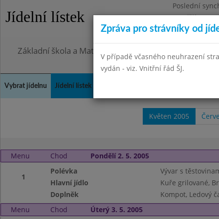
Poslední sync
Jídelní lístek
Pondělí 27.7.2
Zpráva pro strávníky od jíd
Omezení obje
Základní škola a Mateřská škola, Praha 4, Ohradní 49
V případě včasného neuhrazení str
vydán - viz. Vnitřní řád ŠJ.
Vybrat jídelnu
Jídelní lístek
Historie
Kontakty a informace
Doch
Květen 2005
Červ
Menu
Chod
Pondělí 2. 5. 2005
Polévka
Vývar s těstovina
1
Hlavní jídlo
Kuře grilované, 
Doplněk
Kompot, Ledový ča
Menu
Chod
Úterý 3. 5. 2005