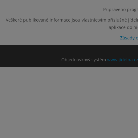
Připraveno progr
Veškeré publikované informace jsou vlastnictvím příslušné jídel
aplikace do n
Zásady 
Objednávkový systém
www.jidelna.c