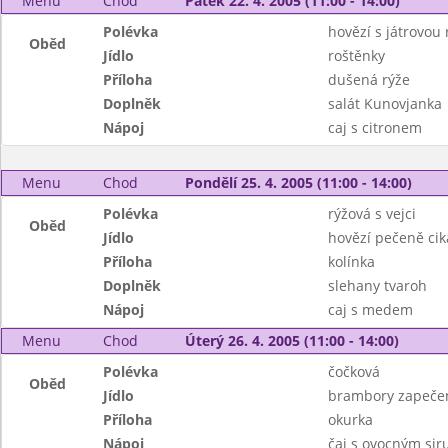
Menu
Chod
Pátek 22. 4. 2005 (11:00 - 14:00)
Polévka
hovězí s játrovou 
Oběd
Jídlo
roštěnky
Příloha
dušená rýže
Doplněk
salát Kunovjanka
Nápoj
caj s citronem
Menu
Chod
Pondělí 25. 4. 2005 (11:00 - 14:00)
Polévka
rýžová s vejci
Oběd
Jídlo
hovězí pečeně ci
Příloha
kolínka
Doplněk
slehany tvaroh
Nápoj
caj s medem
Menu
Chod
Úterý 26. 4. 2005 (11:00 - 14:00)
Polévka
čočková
Oběd
Jídlo
brambory zapeče
Příloha
okurka
Nápoj
čaj s ovocným si