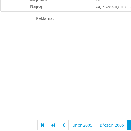
Nápoj
čaj s ovocným si
Reklama:
Únor 2005
Březen 2005