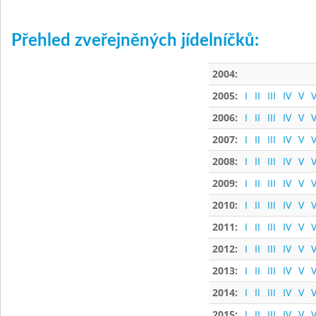
Přehled zveřejněných jídelníčků:
2004:
2005:
I
II
III
IV
V
V
2006:
I
II
III
IV
V
V
2007:
I
II
III
IV
V
V
2008:
I
II
III
IV
V
V
2009:
I
II
III
IV
V
V
2010:
I
II
III
IV
V
V
2011:
I
II
III
IV
V
V
2012:
I
II
III
IV
V
V
2013:
I
II
III
IV
V
V
2014:
I
II
III
IV
V
V
2015:
I
II
III
IV
V
V