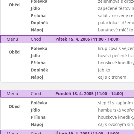
Polévka
zeleninová s drož
Oběd
Jídlo
zapečené těstovi
Příloha
salát z červené ř
Doplněk
palačinka s dže
Nápoj
banánové mléčko 
Menu
Chod
Pátek 15. 4. 2005 (11:00 - 14:00)
Polévka
krupicová s vejce
Oběd
Jídlo
hovězí pečeně fra
Příloha
houskové knedlík
Doplněk
jablko
Nápoj
caj s citronem
Menu
Chod
Pondělí 18. 4. 2005 (11:00 - 14:00)
Polévka
slepičí s kapáním
Oběd
Jídlo
hamburská vepřo
Příloha
houskové knedlík
Nápoj
čaj s ovocným si
Menu
Chod
Úterý 19. 4. 2005 (11:00 - 14:00)