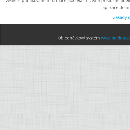
Veškeré publikované informace jsou vlastnictvím příslušné jídel
aplikace do n
Zásady 
Objednávkový systém
www.jidelna.c