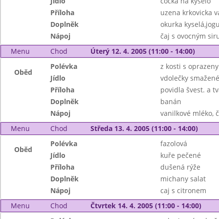
Jídlo
čočka na kyselo
Příloha
uzena krkovicka 
Doplněk
okurka kyselá,jog
Nápoj
čaj s ovocným si
Menu
Chod
Úterý 12. 4. 2005 (11:00 - 14:00)
Polévka
z kosti s opraze
Oběd
Jídlo
vdolečky smažen
Příloha
povidla švest. a t
Doplněk
banán
Nápoj
vanilkové mléko, č
Menu
Chod
Středa 13. 4. 2005 (11:00 - 14:00)
Polévka
fazolová
Oběd
Jídlo
kuře pečené
Příloha
dušená rýže
Doplněk
michany salat
Nápoj
caj s citronem
Menu
Chod
Čtvrtek 14. 4. 2005 (11:00 - 14:00)