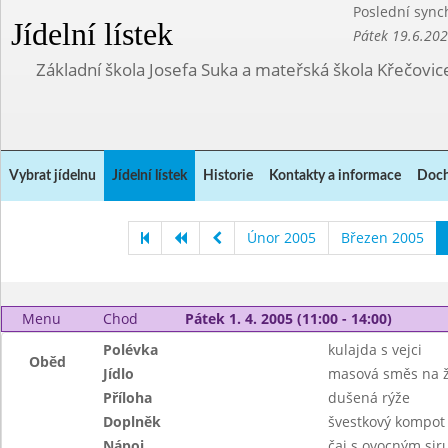
Poslední sync
Jídelní lístek
Pátek 19.6.20
Základní škola Josefa Suka a mateřská škola Křečovic
Vybrat jídelnu
Jídelní lístek
Historie
Kontakty a informace
Doch
Únor 2005
Březen 2005
Menu
Chod
Pátek 1. 4. 2005 (11:00 - 14:00)
Polévka
kulajda s vejci
Oběd
Jídlo
masová směs na 
Příloha
dušená rýže
Doplněk
švestkový kompot
Nápoj
čaj s ovocným si