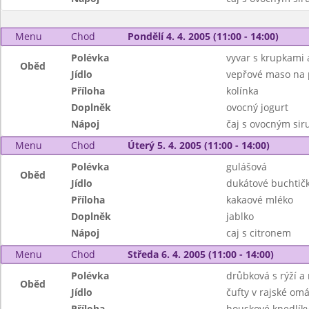
Menu
Chod
Pondělí 4. 4. 2005 (11:00 - 14:00)
Polévka
vyvar s krupkami
Oběd
Jídlo
vepřové maso na 
Příloha
kolínka
Doplněk
ovocný jogurt
Nápoj
čaj s ovocným si
Menu
Chod
Úterý 5. 4. 2005 (11:00 - 14:00)
Polévka
gulášová
Oběd
Jídlo
dukátové buchtič
Příloha
kakaové mléko
Doplněk
jablko
Nápoj
caj s citronem
Menu
Chod
Středa 6. 4. 2005 (11:00 - 14:00)
Polévka
drůbková s rýží a 
Oběd
Jídlo
čufty v rajské om
Příloha
houskové knedlík