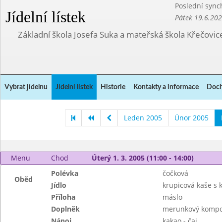
Poslední sync
Jídelní lístek
Pátek 19.6.20
Základní škola Josefa Suka a mateřská škola Křečovic
Vybrat jídelnu
Jídelní lístek
Historie
Kontakty a informace
Doch
Leden 2005
Únor 2005
Menu
Chod
Úterý 1. 3. 2005 (11:00 - 14:00)
Polévka
čočková
Oběd
Jídlo
krupicová kaše s
Příloha
máslo
Doplněk
merunkový kompo
Nápoj
kakao - čaj