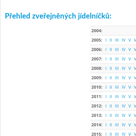
Přehled zveřejněných jídelníčků:
2004:
2005:
I
II
III
IV
V
V
2006:
I
II
III
IV
V
V
2007:
I
II
III
IV
V
V
2008:
I
II
III
IV
V
V
2009:
I
II
III
IV
V
V
2010:
I
II
III
IV
V
V
2011:
I
II
III
IV
V
V
2012:
I
II
III
IV
V
V
2013:
I
II
III
IV
V
V
2014:
I
II
III
IV
V
V
2015:
I
II
III
IV
V
V