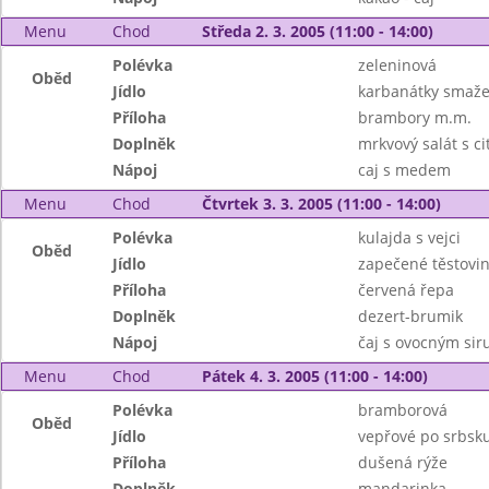
Menu
Chod
Středa 2. 3. 2005 (11:00 - 14:00)
Polévka
zeleninová
Oběd
Jídlo
karbanátky smaž
Příloha
brambory m.m.
Doplněk
mrkvový salát s c
Nápoj
caj s medem
Menu
Chod
Čtvrtek 3. 3. 2005 (11:00 - 14:00)
Polévka
kulajda s vejci
Oběd
Jídlo
zapečené těstovi
Příloha
červená řepa
Doplněk
dezert-brumik
Nápoj
čaj s ovocným si
Menu
Chod
Pátek 4. 3. 2005 (11:00 - 14:00)
Polévka
bramborová
Oběd
Jídlo
vepřové po srbsk
Příloha
dušená rýže
Doplněk
mandarinka