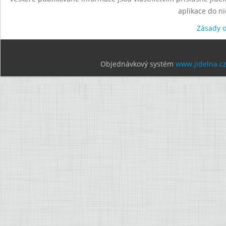
aplikace do n
Zásady 
Objednávkový systém
www.jidelna.c