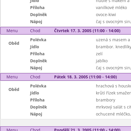
Jídlo
nudle s mákem a
Příloha
vanilkové mléko
Doplněk
ovoce-kiwi
Nápoj
čaj s ovocným si
Menu
Chod
Čtvrtek 17. 3. 2005 (11:00 - 14:00)
Polévka
uzená s masem a 
Oběd
Jídlo
brambor. knedlí
Příloha
zelí
Doplněk
jablko
Nápoj
čaj s ovocným si
Menu
Chod
Pátek 18. 3. 2005 (11:00 - 14:00)
Polévka
hrachová s housk
Oběd
Jídlo
krůtí řízek smaže
Příloha
brambory
Doplněk
mrkvový salát s c
Nápoj
ochucené mléčko,
Menu
Chod
Pondělí 21. 3. 2005 (11:00 - 14:00)