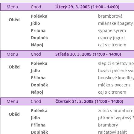
Menu
Chod
Úterý 29. 3. 2005 (11:00 - 14:00)
Polévka
bramborová
Oběd
Jídlo
milánské špagety
Příloha
sypané sýrem
Doplněk
ovocný jogurt
Nápoj
caj s citronem
Menu
Chod
Středa 30. 3. 2005 (11:00 - 14:00)
Polévka
slepičí s těstovin
Oběd
Jídlo
hovězí pečeně sví
Příloha
houskové knedlík
Doplněk
mléko s ovocem
Nápoj
caj s citronem
Menu
Chod
Čtvrtek 31. 3. 2005 (11:00 - 14:00)
Polévka
zelná s brambor
Oběd
Jídlo
přírodní vepřový ř
Příloha
brambory
Doplněk
rajčatový salát