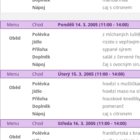
Nápoj
caj s citronem
Menu
Chod
Pondělí 14. 3. 2005 (11:00 - 14:00)
Polévka
z míchaných lušt
Oběd
Jídlo
rizoto s vepřový
Příloha
sypané sýrem
Doplněk
salát z červené ř
Nápoj
čaj s ovocným si
Menu
Chod
Úterý 15. 3. 2005 (11:00 - 14:00)
Polévka
hovězí s mušlička
Oběd
Jídlo
hovězí maso na s
Příloha
houskové knedlík
Doplněk
pomeranč
Nápoj
caj s citronem
Menu
Chod
Středa 16. 3. 2005 (11:00 - 14:00)
Polévka
frankfurtská s b
Oběd