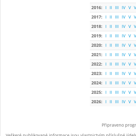
2016:
I
II
III
IV
V
V
2017:
I
II
III
IV
V
V
2018:
I
II
III
IV
V
V
2019:
I
II
III
IV
V
V
2020:
I
II
III
IV
V
V
2021:
I
II
III
IV
V
V
2022:
I
II
III
IV
V
V
2023:
I
II
III
IV
V
V
2024:
I
II
III
IV
V
V
2025:
I
II
III
IV
V
V
2026:
I
II
III
IV
V
V
Připraveno progr
Veškeré publikované informace jsou vlastnictvím příslušné jídel