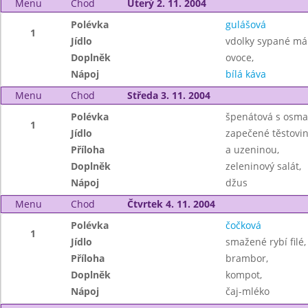
Menu
Chod
Úterý 2. 11. 2004
Polévka
gulášová
1
Jídlo
vdolky sypané m
Doplněk
ovoce,
Nápoj
bílá káva
Menu
Chod
Středa 3. 11. 2004
Polévka
špenátová s osma
1
Jídlo
zapečené těstovi
Příloha
a uzeninou,
Doplněk
zeleninový salát,
Nápoj
džus
Menu
Chod
Čtvrtek 4. 11. 2004
Polévka
čočková
1
Jídlo
smažené rybí filé,
Příloha
brambor,
Doplněk
kompot,
Nápoj
čaj-mléko