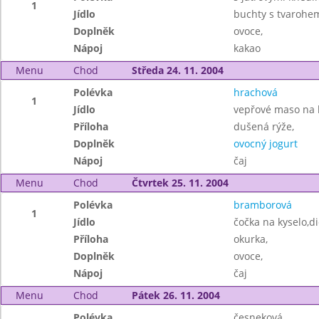
1
Jídlo
buchty s tvarohe
Doplněk
ovoce,
Nápoj
kakao
Menu
Chod
Středa 24. 11. 2004
Polévka
hrachová
1
Jídlo
vepřové maso na 
Příloha
dušená rýže,
Doplněk
ovocný jogurt
Nápoj
čaj
Menu
Chod
Čtvrtek 25. 11. 2004
Polévka
bramborová
1
Jídlo
čočka na kyselo,di
Příloha
okurka,
Doplněk
ovoce,
Nápoj
čaj
Menu
Chod
Pátek 26. 11. 2004
Polévka
česneková