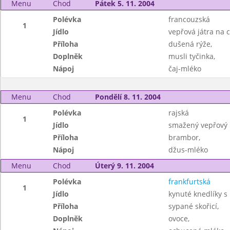
Menu
Chod
Pátek 5. 11. 2004
Polévka
francouzská
1
Jídlo
vepřová játra na c
Příloha
dušená rýže,
Doplněk
musli tyčinka,
Nápoj
čaj-mléko
Menu
Chod
Pondělí 8. 11. 2004
Polévka
rajská
1
Jídlo
smažený vepřový ř
Příloha
brambor,
Nápoj
džus-mléko
Menu
Chod
Úterý 9. 11. 2004
Polévka
frankfurtská
1
Jídlo
kynuté knedlíky 
Příloha
sypané skořicí,
Doplněk
ovoce,