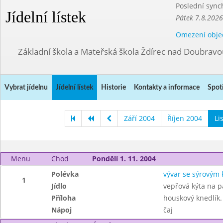
Poslední sync
Jídelní lístek
Pátek 7.8.2026
Omezení obje
Základní škola a Mateřská škola Ždírec nad Doubravo
Vybrat jídelnu
Jídelní lístek
Historie
Kontakty a informace
Spot
Září 2004
Říjen 2004
Li
Menu
Chod
Pondělí 1. 11. 2004
Polévka
vývar se sýrovým
1
Jídlo
vepřová kýta na p
Příloha
houskový knedlík.
Nápoj
čaj