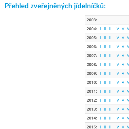
Přehled zveřejněných jídelníčků:
2003:
2004:
I
II
III
IV
V
V
2005:
I
II
III
IV
V
V
2006:
I
II
III
IV
V
V
2007:
I
II
III
IV
V
V
2008:
I
II
III
IV
V
V
2009:
I
II
III
IV
V
V
2010:
I
II
III
IV
V
V
2011:
I
II
III
IV
V
V
2012:
I
II
III
IV
V
V
2013:
I
II
III
IV
V
V
2014:
I
II
III
IV
V
V
2015:
I
II
III
IV
V
V