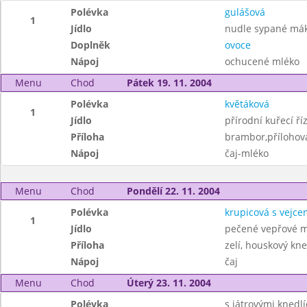
Polévka
gulášová
1
Jídlo
nudle sypané má
Doplněk
ovoce
Nápoj
ochucené mléko
Menu
Chod
Pátek 19. 11. 2004
Polévka
květáková
1
Jídlo
přírodní kuřecí ří
Příloha
brambor,přílohov
Nápoj
čaj-mléko
Menu
Chod
Pondělí 22. 11. 2004
Polévka
krupicová s vejce
1
Jídlo
pečené vepřové m
Příloha
zelí, houskový kne
Nápoj
čaj
Menu
Chod
Úterý 23. 11. 2004
Polévka
s játrovými knedlí