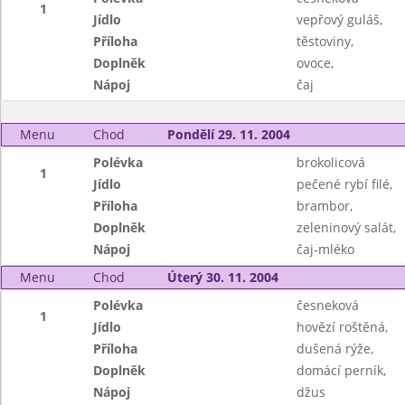
1
Jídlo
vepřový guláš,
Příloha
těstoviny,
Doplněk
ovoce,
Nápoj
čaj
Menu
Chod
Pondělí 29. 11. 2004
Polévka
brokolicová
1
Jídlo
pečené rybí filé,
Příloha
brambor,
Doplněk
zeleninový salát,
Nápoj
čaj-mléko
Menu
Chod
Úterý 30. 11. 2004
Polévka
česneková
1
Jídlo
hovězí roštěná,
Příloha
dušená rýže,
Doplněk
domácí perník,
Nápoj
džus