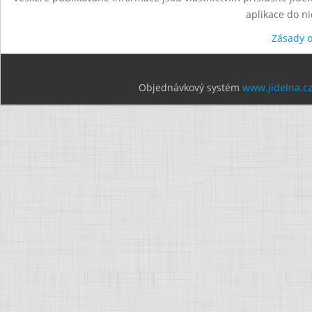
aplikace do n
Zásady 
Objednávkový systém
www.jidelna.c