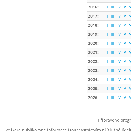
2016:
I
II
III
IV
V
V
2017:
I
II
III
IV
V
V
2018:
I
II
III
IV
V
V
2019:
I
II
III
IV
V
V
2020:
I
II
III
IV
V
V
2021:
I
II
III
IV
V
V
2022:
I
II
III
IV
V
V
2023:
I
II
III
IV
V
V
2024:
I
II
III
IV
V
V
2025:
I
II
III
IV
V
V
2026:
I
II
III
IV
V
V
Připraveno progr
Veškeré publikované informace jsou vlastnictvím příslušné jídel