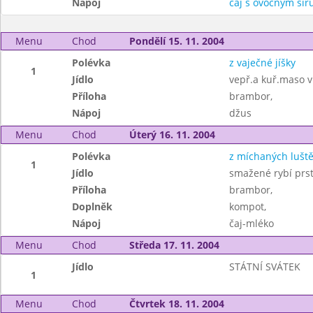
Nápoj
čaj s ovocným si
Menu
Chod
Pondělí 15. 11. 2004
Polévka
z vaječné jíšky
1
Jídlo
vepř.a kuř.maso v
Příloha
brambor,
Nápoj
džus
Menu
Chod
Úterý 16. 11. 2004
Polévka
z míchaných lušt
1
Jídlo
smažené rybí prst
Příloha
brambor,
Doplněk
kompot,
Nápoj
čaj-mléko
Menu
Chod
Středa 17. 11. 2004
Jídlo
STÁTNÍ SVÁTEK
1
Menu
Chod
Čtvrtek 18. 11. 2004