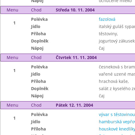
Nápoj
ochucené mléko
Menu
Chod
Středa 10. 11. 2004
Polévka
fazolová
1
Jídlo
italský guláš syp
Příloha
těstoviny,
Doplněk
jogurtový zákusek
Nápoj
čaj
Menu
Chod
Čtvrtek 11. 11. 2004
Polévka
česneková s bra
1
Jídlo
vařené uzené mas
Příloha
hrachová kaše,
Doplněk
salát z kyselého ze
Nápoj
čaj
Menu
Chod
Pátek 12. 11. 2004
Polévka
vývar s těstovinou
1
Jídlo
hamburská vepřo
Příloha
houskové knedlík