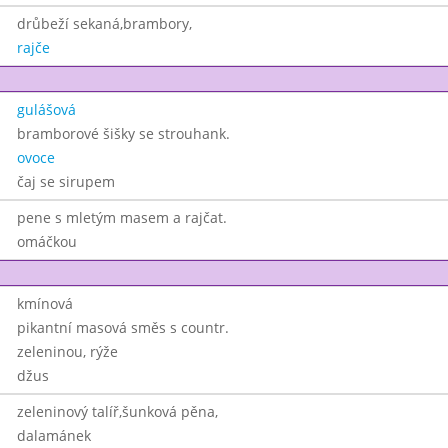
drůbeží sekaná,brambory,
rajče
gulášová
bramborové šišky se strouhank.
ovoce
čaj se sirupem
pene s mletým masem a rajčat.
omáčkou
kmínová
pikantní masová směs s countr.
zeleninou, rýže
džus
zeleninový talíř,šunková pěna,
dalamánek