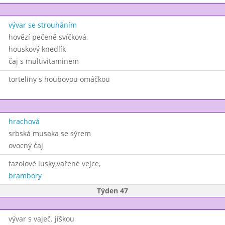
vývar se strouháním
hovězí pečeně svíčková,
houskový knedlík
čaj s multivitaminem
torteliny s houbovou omáčkou
hrachová
srbská musaka se sýrem
ovocný čaj
fazolové lusky,vařené vejce,
brambory
Týden 47
vývar s vaječ. jíškou