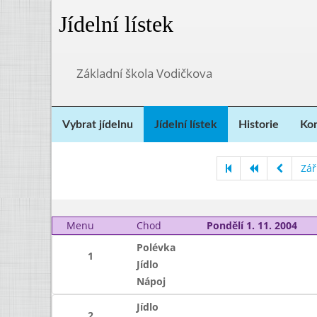
Jídelní lístek
Základní škola Vodičkova
Vybrat jídelnu
Jídelní lístek
Historie
Kon
Zář
Menu
Chod
Pondělí 1. 11. 2004
Polévka
1
Jídlo
Nápoj
Jídlo
2