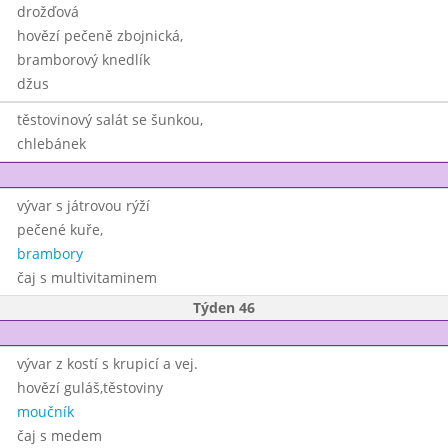
drožďová
hovězí pečeně zbojnická,
bramborový knedlík
džus
těstovinový salát se šunkou,
chlebánek
vývar s játrovou rýží
pečené kuře,
brambory
čaj s multivitaminem
Týden 46
vývar z kostí s krupicí a vej.
hovězí guláš,těstoviny
moučník
čaj s medem