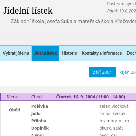
Poslední sync
Jídelní lístek
Pátek 19.6.20
Základní škola Josefa Suka a mateřská škola Křečovic
Vybrat jídelnu
Jídelní lístek
Historie
Kontakty a informace
Doch
Září 2004
Říjen 2
Menu
Chod
Čtvrtek 16. 9. 2004 (11:00 - 14:00)
Polévka
zelen.vločková
Oběd
Jídlo
smaž. květák
Příloha
brambor m. m.
Doplněk
okurk. salát
Nápoj
ovoc. čaj