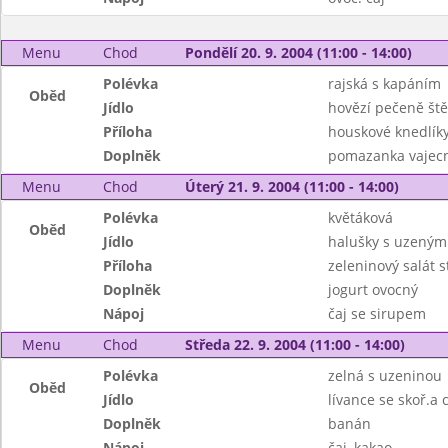
Menu
Chod
Pondělí 20. 9. 2004 (11:00 - 14:00)
Polévka
rajská s kapáním
Oběd
Jídlo
hovězí pečeně št
Příloha
houskové knedlík
Doplněk
pomazanka vajec
Menu
Chod
Úterý 21. 9. 2004 (11:00 - 14:00)
Polévka
květáková
Oběd
Jídlo
halušky s uzený
Příloha
zeleninový salát s
Doplněk
jogurt ovocný
Nápoj
čaj se sirupem
Menu
Chod
Středa 22. 9. 2004 (11:00 - 14:00)
Polévka
zelná s uzeninou
Oběd
Jídlo
lívance se skoř.a
Doplněk
banán
Nápoj
čaj, kakao