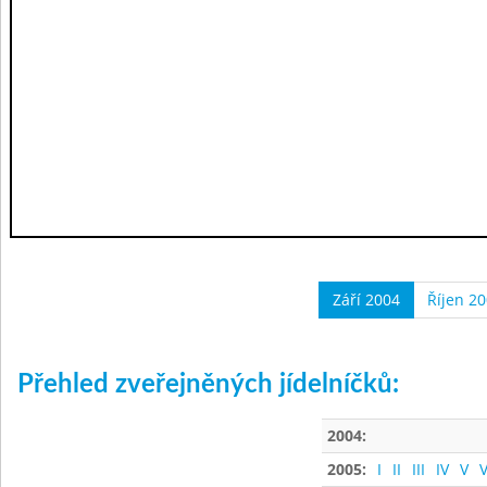
Září 2004
Říjen 2
Přehled zveřejněných jídelníčků:
2004:
2005:
I
II
III
IV
V
V