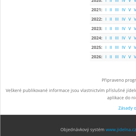
2020:
I
II
III
IV
V
V
2021:
I
II
III
IV
V
V
2022:
I
II
III
IV
V
V
2023:
I
II
III
IV
V
V
2024:
I
II
III
IV
V
V
2025:
I
II
III
IV
V
V
2026:
I
II
III
IV
V
V
Připraveno progr
Veškeré publikované informace jsou vlastnictvím příslušné jídel
aplikace do n
Zásady 
Objednávkový systém
www.jidelna.c