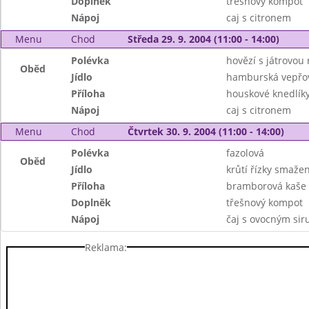
Doplněk
třešnový kompot
Nápoj
caj s citronem
Menu
Chod
Středa 29. 9. 2004 (11:00 - 14:00)
Polévka
hovězí s játrovou 
Oběd
Jídlo
hamburská vepřo
Příloha
houskové knedlík
Nápoj
caj s citronem
Menu
Chod
Čtvrtek 30. 9. 2004 (11:00 - 14:00)
Polévka
fazolová
Oběd
Jídlo
krůtí řízky smaže
Příloha
bramborová kaše
Doplněk
třešnový kompot
Nápoj
čaj s ovocným si
Reklama: