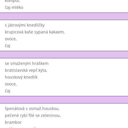
kompot,
čaj-mléko
s játrovými knedlíčky
krupicová kaše sypaná kakaem,
ovoce,
čaj
se smaženým hráškem
bratislavská vepř.kýta,
houskový knedlík
ovoce,
čaj
špenátová s osmaž.houskou,
pečené rybí filé se zeleninou,
brambor