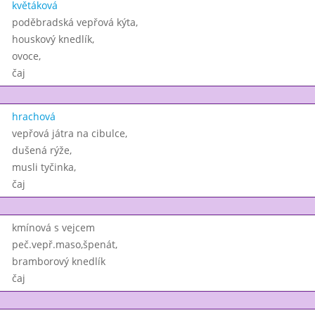
květáková
poděbradská vepřová kýta,
houskový knedlík,
ovoce,
čaj
hrachová
vepřová játra na cibulce,
dušená rýže,
musli tyčinka,
čaj
kmínová s vejcem
peč.vepř.maso,špenát,
bramborový knedlík
čaj