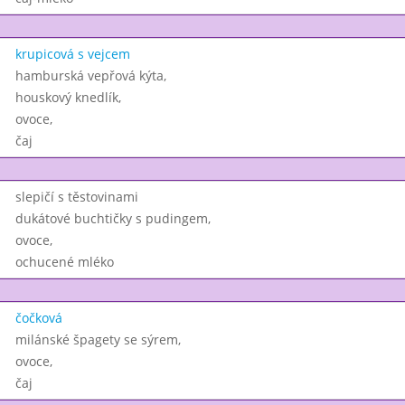
krupicová s vejcem
hamburská vepřová kýta,
houskový knedlík,
ovoce,
čaj
slepičí s těstovinami
dukátové buchtičky s pudingem,
ovoce,
ochucené mléko
čočková
milánské špagety se sýrem,
ovoce,
čaj