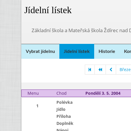
Jídelní lístek
Základní škola a Mateřská škola Ždírec nad
Vybrat jídelnu
Jídelní lístek
Historie
Kon
Březe
Menu
Chod
Pondělí 3. 5. 2004
Polévka
1
Jídlo
Příloha
Doplněk
Nápoj