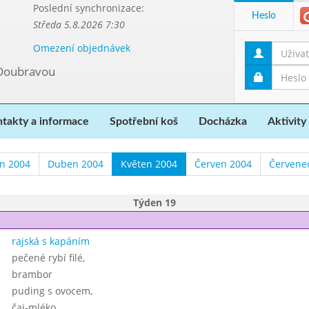
Poslední synchronizace:
Heslo
Středa 5.8.2026 7:30
Omezení objednávek
 Doubravou
takty a informace
Spotřební koš
Docházka
Aktivity
n 2004
Duben 2004
Květen 2004
Červen 2004
Červene
Týden 19
rajská s kapáním
pečené rybí filé,
brambor
puding s ovocem,
čaj-mléko