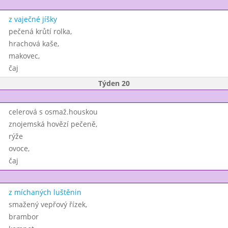
z vaječné jíšky
pečená krůtí rolka,
hrachová kaše,
makovec,
čaj
Týden 20
celerová s osmaž.houskou
znojemská hovězí pečeně,
rýže
ovoce,
čaj
z míchaných luštěnin
smažený vepřový řízek,
brambor