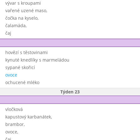
vývar s kroupami
vařené uzené maso,
čočka na kyselo,
čalamáda,
čaj
hovězí s těstovinami
kynuté knedlíky s marmeládou
sypané skořicí
ovoce
ochucené mléko
Týden 23
vločková
kapustový karbanátek,
brambor,
ovoce,
čaj