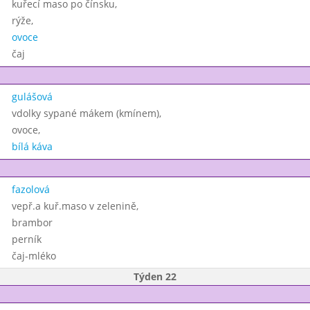
kuřecí maso po čínsku,
rýže,
ovoce
čaj
gulášová
vdolky sypané mákem (kmínem),
ovoce,
bílá káva
fazolová
vepř.a kuř.maso v zelenině,
brambor
perník
čaj-mléko
Týden 22