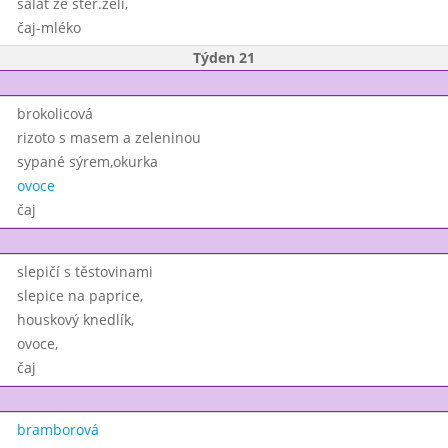
salát ze ster.zelí,
čaj-mléko
Týden 21
brokolicová
rizoto s masem a zeleninou
sypané sýrem,okurka
ovoce
čaj
slepičí s těstovinami
slepice na paprice,
houskový knedlík,
ovoce,
čaj
bramborová